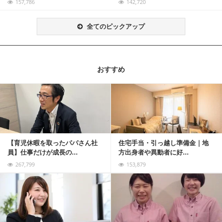
157,786
142,720
全てのピックアップ
おすすめ
記事を読む
【育児休暇を取ったパパさん社
住宅手当・引っ越し準備金｜地
員】仕事だけが成長の...
方出身者や異動者に好...
267,799
153,879
記事を読む