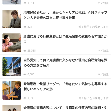
1,011
マメ知識
現場経験を活かし、新たなキャリアに挑戦。介護スタッフ
とご入居者様の双方に寄り添う仕事
321
働く様子をお見せします
介護における行動変容とは？生活習慣の変更を促す働きか
け
25,338
マメ知識
自己覚知って何？介護職に欠かせない理由と自己覚知を深
める方法をご紹介
6,688
マメ知識
時短勤務で統括リーダー。「働きたい」気持ちを尊重する
新しいキャリアの形
1,338
働く様子をお見せします
介護職の業務内容について｜役職別の仕事内容の詳細・や