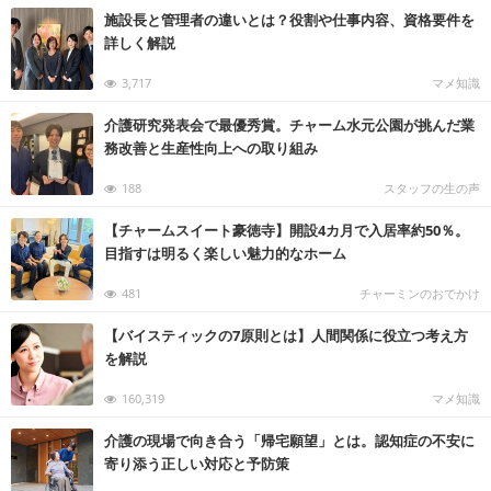
施設長と管理者の違いとは？役割や仕事内容、資格要件を
詳しく解説
3,717
マメ知識
介護研究発表会で最優秀賞。チャーム水元公園が挑んだ業
務改善と生産性向上への取り組み
188
スタッフの生の声
【チャームスイート豪徳寺】開設4カ月で入居率約50％。
目指すは明るく楽しい魅力的なホーム
481
チャーミンのおでかけ
【バイスティックの7原則とは】人間関係に役立つ考え方
を解説
160,319
マメ知識
介護の現場で向き合う「帰宅願望」とは。認知症の不安に
寄り添う正しい対応と予防策