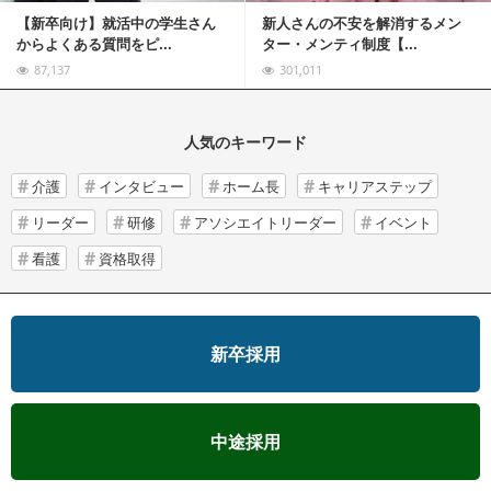
【新卒向け】就活中の学生さん
新人さんの不安を解消するメン
からよくある質問をピ...
ター・メンティ制度【...
87,137
301,011
人気のキーワード
介護
インタビュー
ホーム長
キャリアステップ
リーダー
研修
アソシエイトリーダー
イベント
看護
資格取得
新卒採用
中途採用