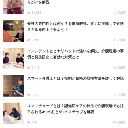
りがいを解説
54,858
マメ知識
介護の専門性とは何か？を徹底解説。すぐに実践して介護
スキルを向上させよう！
6,788
マメ知識
インシデントとヒヤリハットの違いを解説。介護現場の事
例と発生防止に有効な対策とは
6,119
マメ知識
スマート介護士とは？役割と資格の取得方法を詳しく解説
5,536
マメ知識
ユマニチュードとは？認知症ケアの技法で介護現場でも注
目される4つの柱と5つのステップを解説
176
マメ知識