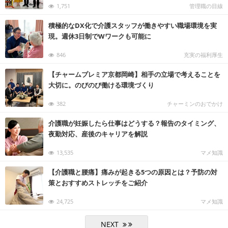
1,751
管理職の目線
積極的なDX化で介護スタッフが働きやすい職場環境を実
現。週休3日制でWワークも可能に
846
充実の福利厚生
【チャームプレミア京都岡崎】相手の立場で考えることを
大切に。のびのび働ける環境づくり
382
チャーミンのおでかけ
介護職が妊娠したら仕事はどうする？報告のタイミング、
夜勤対応、産後のキャリアを解説
13,535
マメ知識
【介護職と腰痛】痛みが起きる5つの原因とは？予防の対
策とおすすめストレッチをご紹介
24,725
マメ知識