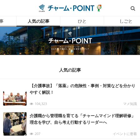
事
人気の記事
ひと
しごと
人気の記事
【介護事故】「落薬」の危険性・事例・対策などを分かり
やすく解説！
104,323
マメ知識
介護職から管理職を育てる「チャームマインド理解研修」
理念を学び、自ら考え行動するリーダーへ
207
イベントに密着