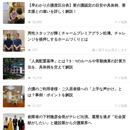
【早わかり介護度区分表】要介護認定の目安や具体例、要
支援との違いを詳しく解説！
56,888
マメ知識
男性スタッフが輝くチャームプレミアグラン松濤。チャレ
ンジを後押しするホームづくりとは
337
働く様子をお見せします
「人員配置基準」とは？3：1のルールや常勤換算の計算方
法を、具体例を交えて解説
15,316
マメ知識
介護のご利用者様・ご入居者様への「上手な声かけ」と
は？事例・ポイントを解説
21,021
マメ知識
創業者の下村隆彦会長がテレビ出演。還暦を過ぎ「社会貢
献がしたい」と建設業から介護業界へ