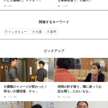
いと介護職に。メンター...
な業務改善で、介護ス...
676
1,657
関連するキーワード
インタビュー
介護
新卒
ピックアップ
記事を読む
介護職のイメージが変わった！
時間の許す限り、隣に座ってお
明るい介護現場、チャ...
話を聞く…たわいもな...
157,786
152,564
記事を読む