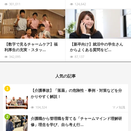
301,011
124,642
記事を読む
【数字で見るチャームケア】福
【新卒向け】就活中の学生さん
利厚生の充実・スタッ...
からよくある質問をピ...
342,095
87,137
人気の記事
む
1
【介護事故】「落薬」の危険性・事例・対策などを分
かりやすく解説！
104,324
マメ知識
む
2
介護職から管理職を育てる「チャームマインド理解研
修」理念を学び、自ら考え行...