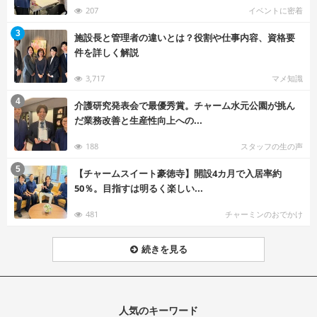
207
イベントに密着
む
3
施設長と管理者の違いとは？役割や仕事内容、資格要
件を詳しく解説
3,717
マメ知識
む
4
介護研究発表会で最優秀賞。チャーム水元公園が挑ん
だ業務改善と生産性向上への...
188
スタッフの生の声
む
5
【チャームスイート豪徳寺】開設4カ月で入居率約
50％。目指すは明るく楽しい...
481
チャーミンのおでかけ
続きを見る
人気のキーワード