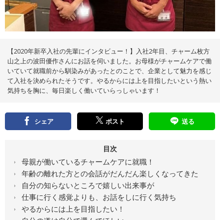
え
る
情
報
メ
デ
ィ
ア
【2020年新卒入社の先輩にインタビュー！】入社2年目、チャーム枚方
山之上の波田優作さんにお話を伺いました。お母様がチャームケアで働
いていて就職前から馴染みがあったとのことで、企業として魅力を感じ
て入社を決められたそうです。やるからには上を目指したいという熱い
気持ちを胸に、毎日楽しく働いていらっしゃいます！
シェア
ポスト
送る
目次
母親が働いているチャームケアに就職！
年齢の離れた方との会話がだんだん楽しくなってきた
自分の知らないところで嬉しい出来事が
仕事に行く感覚よりも、お話をしに行く気持ち
やるからには上を目指したい！