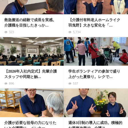
救急搬送の経験で成長を実感。
【介護付有料老人ホームライク
介護職を目指したきっか...
羽曳野】大きな変化を「...
323
5,734
記事を読む
【2026年入社内定式】先輩介護
学生ボランティアの参加で盛り
スタッフや同期と触...
上がった夏祭り。レクで...
896
537
記事を読む
介護が必要な祖母の力になりた
週休3日制の導入に成功。積極的