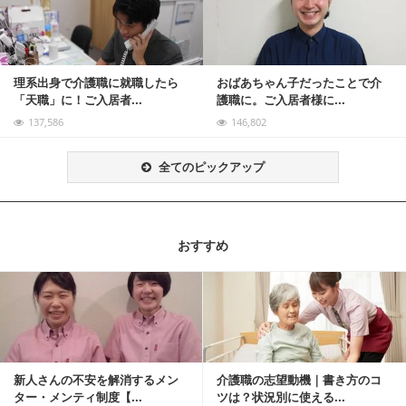
理系出身で介護職に就職したら
おばあちゃん子だったことで介
「天職」に！ご入居者...
護職に。ご入居者様に...
137,586
146,802
全てのピックアップ
おすすめ
記事を読む
新人さんの不安を解消するメン
介護職の志望動機｜書き方のコ
ター・メンティ制度【...
ツは？状況別に使える...