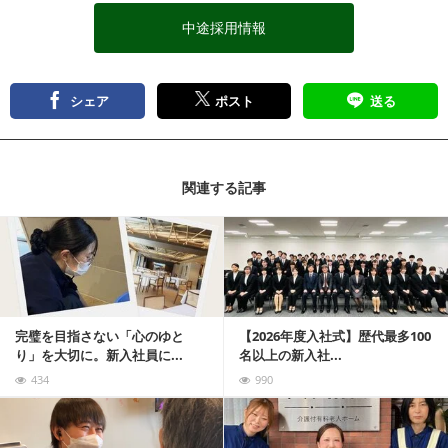
中途採用情報
シェア
ポスト
送る
関連する記事
記事を読む
完璧を目指さない「心のゆと
【2026年度入社式】歴代最多100
り」を大切に。新入社員に...
名以上の新入社...
434
990
記事を読む