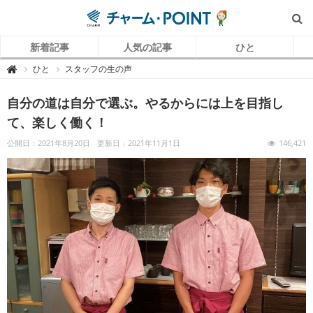
新着記事
人気の記事
ひと
チ
ひと
スタッフの生の声

ャ
ー
ム
自分の道は自分で選ぶ。やるからには上を目指し
P
O
I
て、楽しく働く！
N
T
（
公開日：2021年8月20日
更新日：2021年11月1日
146,421
チ
ャ
ー
ム
ポ
イ
ン
ト
）
｜
介
護
で
働
く
リ
ア
ル
を
伝