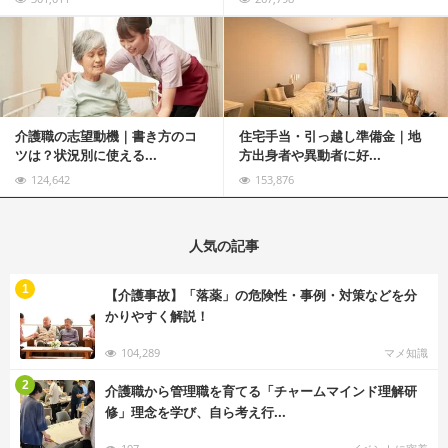
記事を読む
介護職の志望動機｜書き方のコ
住宅手当・引っ越し準備金｜地
ツは？状況別に使える...
方出身者や異動者に好...
124,642
153,876
人気の記事
む
1
【介護事故】「落薬」の危険性・事例・対策などを分
かりやすく解説！
104,289
マメ知識
む
2
介護職から管理職を育てる「チャームマインド理解研
修」理念を学び、自ら考え行...