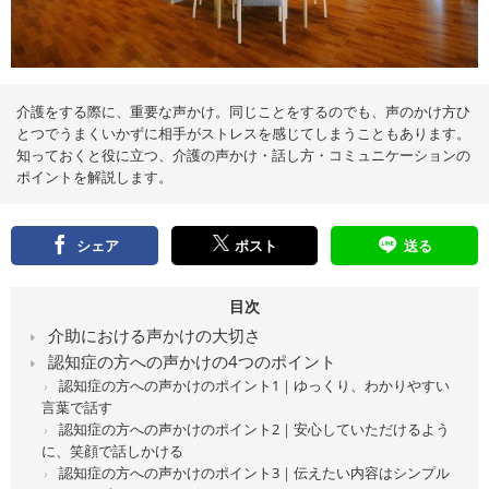
え
る
情
報
メ
デ
ィ
ア
介護をする際に、重要な声かけ。同じことをするのでも、声のかけ方ひ
とつでうまくいかずに相手がストレスを感じてしまうこともあります。
知っておくと役に立つ、介護の声かけ・話し方・コミュニケーションの
ポイントを解説します。
シェア
ポスト
送る
目次
介助における声かけの大切さ
認知症の方への声かけの4つのポイント
認知症の⽅への声かけのポイント1｜ゆっくり、わかりやすい
⾔葉で話す
認知症の方への声かけのポイント2｜安心していただけるよう
に、笑顔で話しかける
認知症の方への声かけのポイント3｜伝えたい内容はシンプル