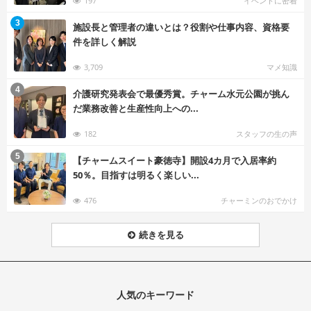
197
イベントに密着
む
3
施設長と管理者の違いとは？役割や仕事内容、資格要
件を詳しく解説
3,709
マメ知識
む
4
介護研究発表会で最優秀賞。チャーム水元公園が挑ん
だ業務改善と生産性向上への...
182
スタッフの生の声
む
5
【チャームスイート豪徳寺】開設4カ月で入居率約
50％。目指すは明るく楽しい...
476
チャーミンのおでかけ
続きを見る
人気のキーワード