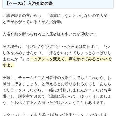
【ケース3】入浴介助の際
介護経験者の⽅からも、「慎重にしないといけないので⼤変」
と声があがっているのが⼊浴介助。
⼊浴介助を断わられるご⼊居者様も多いのが現状です。
その場合は、"お⾵呂"や"⼊浴"といった⾔葉は使わずに、「少
し体を温めませんか︖」「汗をかいたのでちょっとさっぱりし
ませんか︖」と
ニュアンスを変えて、声をかけてみるといいで
すよ。
実際に、チャームのご入居者様の入浴介助でも「これから、お
風呂に行きましょう」と伝えるとお断りされる方でも「あちら
でリラックスしながら、一緒にお話ししませんか？」などお声
掛けし、脱衣室で改めて「湯船に浸かって、ゆっくりしましょ
う」とお伝えすると入浴いただけたということもあります。
スタッフによっても入浴のお誘いが上手なスタッフがいます。