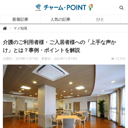
新着記事
人気の記事
ひと
チ
マメ知識

ャ
ー
ム
介護のご利用者様・ご入居者様への「上手な声か
P
O
I
け」とは？事例・ポイントを解説
N
T
（
公開日：2019年11月19日
更新日：2022年11月14日
21,014
チ
ャ
ー
ム
ポ
イ
ン
ト
）
｜
介
護
で
働
く
リ
ア
ル
を
伝