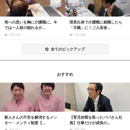
母への思いを胸に介護職に。今
理系出身で介護職に就職したら
では一人前の頼れる介...
「天職」に！ご入居者...
153,735
137,584
全てのピックアップ
おすすめ
記事を読む
新人さんの不安を解消するメン
【育児休暇を取ったパパさん社
ター・メンティ制度【...
員】仕事だけが成長の...
301,011
267,798