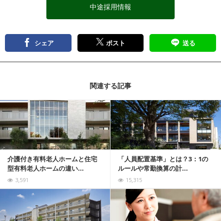
中途採用情報
シェア
ポスト
送る
関連する記事
記事を読む
介護付き有料老人ホームと住宅
「人員配置基準」とは？3：1の
型有料老人ホームの違い...
ルールや常勤換算の計...
3,591
15,315
記事を読む