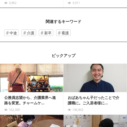
3,862
3,911
関連するキーワード
中途
介護
新卒
看護
ピックアップ
記事を読む
公務員志望から、介護業界へ進
おばあちゃん子だったことで介
路を変更。チャームケ...
護職に。ご入居者様に...
162,300
146,802
記事を読む