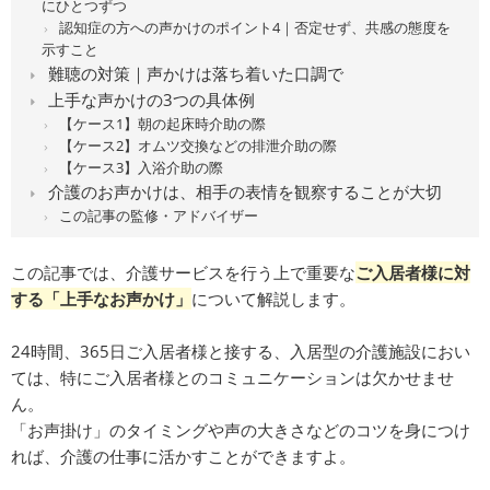
にひとつずつ
認知症の方への声かけのポイント4｜否定せず、共感の態度を
示すこと
難聴の対策｜声かけは落ち着いた⼝調で
上手な声かけの3つの具体例
【ケース1】朝の起床時介助の際
【ケース2】オムツ交換などの排泄介助の際
【ケース3】入浴介助の際
介護のお声かけは、相手の表情を観察することが大切
この記事の監修・アドバイザー
この記事では、介護サービスを行う上で重要な
ご入居者様に対
する「上手なお声かけ」
について解説します。
24時間、365日ご入居者様と接する、入居型の介護施設におい
ては、特にご入居者様とのコミュニケーションは欠かせませ
ん。
「お声掛け」のタイミングや声の大きさなどのコツを身につけ
れば、介護の仕事に活かすことができますよ。