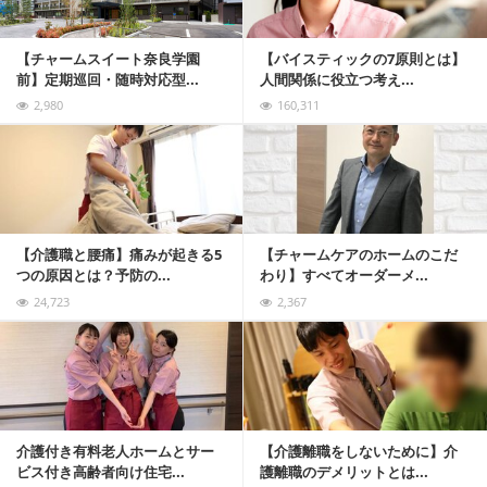
【チャームスイート奈良学園
【バイスティックの7原則とは】
前】定期巡回・随時対応型...
人間関係に役立つ考え...
2,980
160,311
記事を読む
【介護職と腰痛】痛みが起きる5
【チャームケアのホームのこだ
つの原因とは？予防の...
わり】すべてオーダーメ...
24,723
2,367
記事を読む
介護付き有料老人ホームとサー
【介護離職をしないために】介
ビス付き高齢者向け住宅...
護離職のデメリットとは...