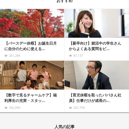
おすすめ
記事を読む
【バースデー休暇】お誕生日月
【新卒向け】就活中の学生さん
に自分のために使える...
からよくある質問をピ...
261,284
87,137
記事を読む
【数字で見るチャームケア】福
【育児休暇を取ったパパさん社
利厚生の充実・スタッ...
員】仕事だけが成長の...
342,094
267,799
人気の記事