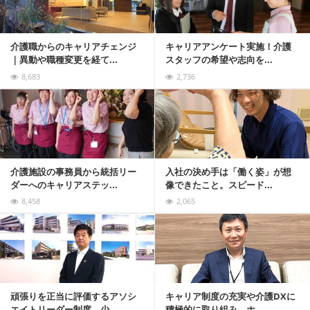
介護職からのキャリアチェンジ
キャリアアンケート実施！介護
｜異動や職種変更を経て...
スタッフの希望や志向を...
8,683
2,736
記事を読む
介護施設の事務員から統括リー
入社の決め手は「働く姿」が想
ダーへのキャリアステッ...
像できたこと。スピード...
8,458
2,065
記事を読む
頑張りを正当に評価するアソシ
キャリア制度の充実や介護DXに
エイトリーダー制度。少...
積極的に取り組み、ホ...