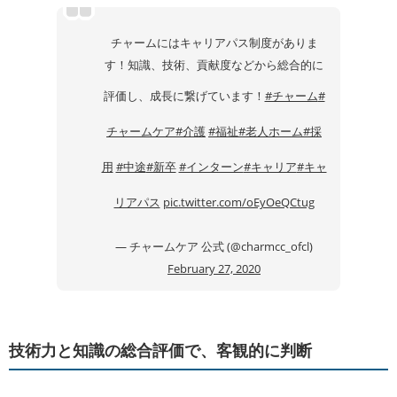
チャームにはキャリアパス制度がありま
す！知識、技術、貢献度などから総合的に
評価し、成長に繋げています！
#チャーム
#
チャームケア
#介護
#福祉
#老人ホーム
#採
用
#中途
#新卒
#インターン
#キャリア
#キャ
リアパス
pic.twitter.com/oEyOeQCtug
— チャームケア 公式 (@charmcc_ofcl)
February 27, 2020
技術力と知識の総合評価で、客観的に判断