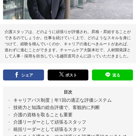
え
る
情
報
メ
デ
ィ
ア
介護スタッフは、どのように頑張りが評価され、昇格・昇給することが
できるのでしょうか。仕事を続けていく上で、どのようなスキルを身に
つけて、経験を積んでいくのか、キャリアの進むべきルートがあれば、
迷わずに進むことができます。チャームケア大阪本社で、人材開発課と
して人事・採用を担当している越田直司さんに語っていただきました。
シェア
ポスト
送る
目次
キャリアパス制度｜年1回の適正な評価システム
技術力と知識の総合評価で、客観的に判断
介護の資格を取ることも重要
介護リーダーとして頑張るスタッフ
統括リーダーとして頑張るスタッフ