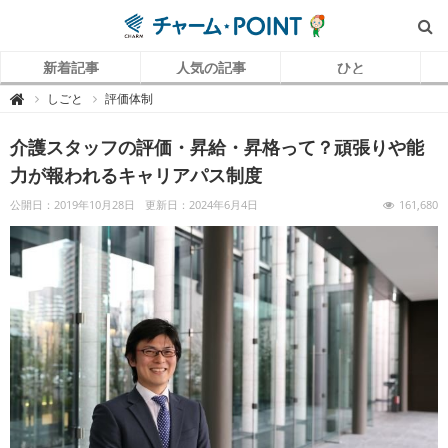
新着記事
人気の記事
ひと
チ
しごと
評価体制

ャ
ー
ム
介護スタッフの評価・昇給・昇格って？頑張りや能
P
O
I
力が報われるキャリアパス制度
N
T
（
公開日：2019年10月28日
更新日：2024年6月4日
161,680
チ
ャ
ー
ム
ポ
イ
ン
ト
）
｜
介
護
で
働
く
リ
ア
ル
を
伝