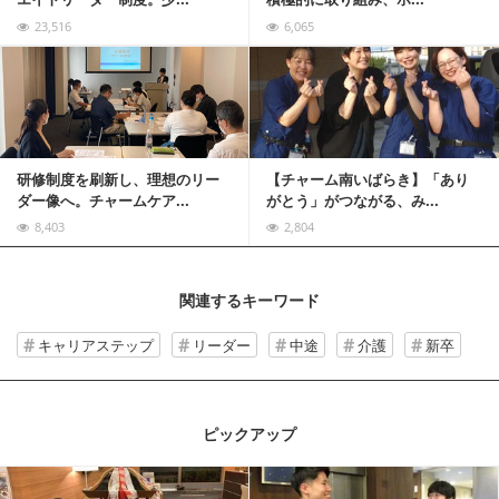
23,516
6,065
記事を読む
研修制度を刷新し、理想のリー
【チャーム南いばらき】「あり
ダー像へ。チャームケア...
がとう」がつながる、み...
8,403
2,804
関連するキーワード
キャリアステップ
リーダー
中途
介護
新卒
ピックアップ
記事を読む