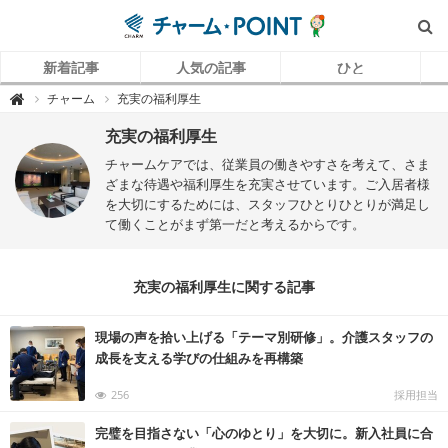
新着記事
人気の記事
ひと
チ
チャーム
充実の福利厚生

ャ
ー
ム
充実の福利厚生
P
O
チャームケアでは、従業員の働きやすさを考えて、さま
I
N
ざまな待遇や福利厚生を充実させています。ご入居者様
T
を大切にするためには、スタッフひとりひとりが満足し
（
チ
て働くことがまず第一だと考えるからです。
ャ
ー
ム
ポ
イ
充実の福利厚生に関する記事
ン
ト
）
｜
現場の声を拾い上げる「テーマ別研修」。介護スタッフの
介
護
成長を支える学びの仕組みを再構築
で
働
く
256
採用担当
リ
ア
ル
完璧を目指さない「心のゆとり」を大切に。新入社員に合
を
伝