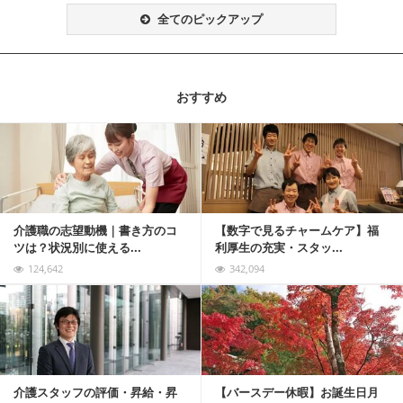
全てのピックアップ
おすすめ
記事を読む
介護職の志望動機｜書き方のコ
【数字で見るチャームケア】福
ツは？状況別に使える...
利厚生の充実・スタッ...
124,642
342,094
記事を読む
介護スタッフの評価・昇給・昇
【バースデー休暇】お誕生日月