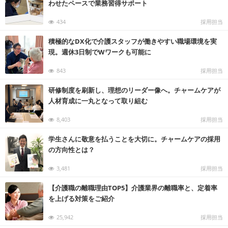
わせたペースで業務習得サポート
え
る
情
434
採用担当
報
メ
デ
積極的なDX化で介護スタッフが働きやすい職場環境を実
ィ
ア
現。週休3日制でWワークも可能に
843
採用担当
研修制度を刷新し、理想のリーダー像へ。チャームケアが
人材育成に一丸となって取り組む
8,403
採用担当
学生さんに敬意を払うことを大切に。チャームケアの採用
の方向性とは？
3,481
採用担当
【介護職の離職理由TOP5】介護業界の離職率と、定着率
を上げる対策をご紹介
25,942
採用担当