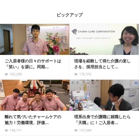
ピックアップ
記事を読む
ご入居者様の日々のサポートは
現場を経験して得た介護の楽し
「笑い」を源に。同期...
さを、採用担当として...
165,290
178,376
記事を読む
離れて気づいたチャームケアの
理系出身で介護職に就職したら
魅力！労働環境、評価...
「天職」に！ご入居者...
148,171
137,584