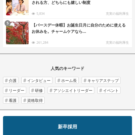
される方、どちらにも嬉しい制度
5,834
充実の福利厚生
む
5
【バースデー休暇】お誕生日月に自分のために使える
お休みを。チャームケアなら...
261,284
充実の福利厚生
人気のキーワード
介護
インタビュー
ホーム長
キャリアステップ
リーダー
研修
アソシエイトリーダー
イベント
看護
資格取得
新卒採用