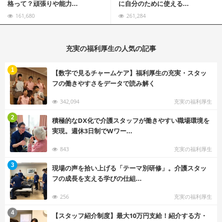
格って？頑張りや能力...
に自分のために使える...
161,680
261,284
充実の福利厚生の人気の記事
む
1
【数字で見るチャームケア】福利厚生の充実・スタッ
フの働きやすさをデータで読み解く
342,094
充実の福利厚生
む
2
積極的なDX化で介護スタッフが働きやすい職場環境を
実現。週休3日制でWワー...
843
充実の福利厚生
む
3
現場の声を拾い上げる「テーマ別研修」。介護スタッ
フの成長を支える学びの仕組...
256
充実の福利厚生
む
4
【スタッフ紹介制度】最大10万円支給！紹介する方・