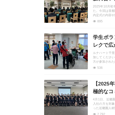
2025年10
た。今回は首都
内定式の内容や
895
記事を読む
学生ボラ
レクで広
ルナハート千里
加してください
方が参加された
536
記事を読む
【202
極的なコ
4月1日、近畿
入社の方を対象
った近畿圏人材
2,792