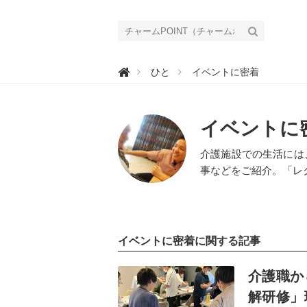
チ

ひと
イベントに密着
ャ
ー
ム
P
O
イベントに
I
N
T
介護施設での生活には
（
チ
事などをご紹介。「レ
ャ
ー
ム
ポ
イ
ン
ト
イベントに密着に関する記事
）
｜
記事を読む
介
護
介護職か
で
働
解研修」
く