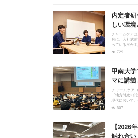
記事を読む
内定者研
しい環境
チャームケアは
月に、入社式前
っている河合由
729
記事を読む
甲南大学
マに講義
チャームケア
「地方財政×介
現代において、
607
記事を読む
【202
触れ合い