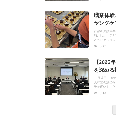
記事を読む
職業体験
ヤングケ
首都圏介護事業
的とした「こど
どもgaカフェ
1,242
記事を読む
【202
を深める
10月某日、首
人材開発課の河
子を伺いました
1,813