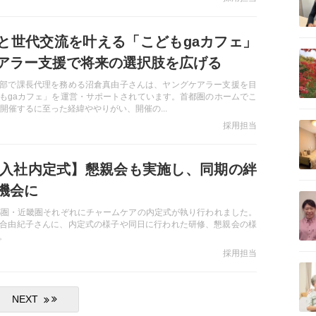
と世代交流を叶える「こどもgaカフェ」
記事を読む
アラー支援で将来の選択肢を広げる
部で課長代理を務める沼倉真由子さんは、ヤングケアラー支援を目
もgaカフェ」を運営・サポートされています。首都圏のホームでこ
を開催するに至った経緯ややりがい、開催の...
記事を読む
採用担当
5年入社内定式】懇親会も実施し、同期の絆
機会に
記事を読む
都圏・近畿圏それぞれにチャームケアの内定式が執り行われました。
合由紀子さんに、内定式の様子や同日に行われた研修、懇親会の様
。
採用担当
記事を読む