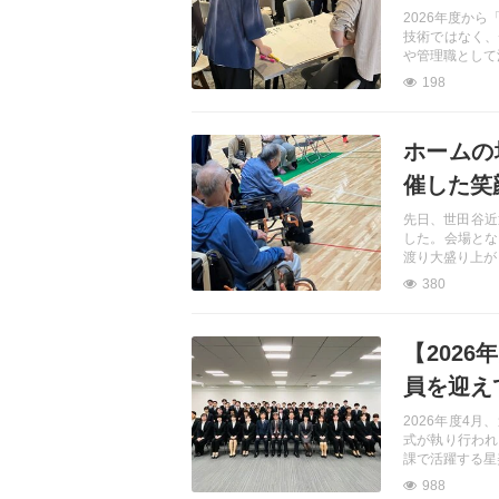
リ
へ
2026年度か
ア
ル
技術ではなく、
を
や管理職として
伝
198
え
る
情
記事を読む
報
メ
ホームの
デ
ィ
催した笑
ア
先日、世田谷近
した。会場とな
渡り大盛り上が
380
記事を読む
【202
員を迎え
2026年度4
式が執り行われ
課で活躍する星
988