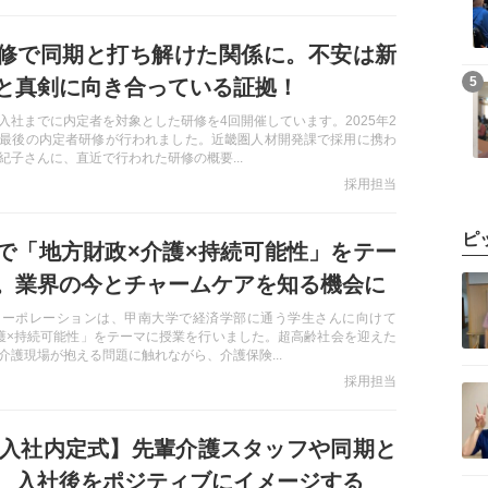
修で同期と打ち解けた関係に。不安は新
記事を読む
5
と真剣に向き合っている証拠！
入社までに内定者を対象とした研修を4回開催しています。2025年2
最後の内定者研修が行われました。近畿圏人材開発課で採用に携わ
紀子さんに、直近で行われた研修の概要...
採用担当
ピ
で「地方財政×介護×持続可能性」をテー
記事を読む
。業界の今とチャームケアを知る機会に
コーポレーションは、甲南大学で経済学部に通う学生さんに向けて
護×持続可能性」をテーマに授業を行いました。超高齢社会を迎えた
介護現場が抱える問題に触れながら、介護保険...
記事を読む
採用担当
6年入社内定式】先輩介護スタッフや同期と
、入社後をポジティブにイメージする