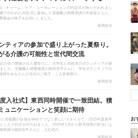
記事を読む
月初旬、チャーム・ケア・コーポレーションの内定式が執り行われまし
圏で行われた内定式に参加した首都圏人材開発課の中島栞さんに、
懇親会の様子をお伺いしました。
採用担当
記事を読む
ンティアの参加で盛り上がった夏祭り。
がる介護の可能性と世代間交流
記事を読む
丘の街で開催された夏祭りに、大学生と高校生のボランティアが参
ました。近畿圏人材開発課の徳田浩平さんに、学生ボランティアの
経緯やみなさんの当日のご様子、ご入居者様の...
採用担当
5年度入社式】東西同時開催で一致団結。積
ミュニケーションと笑顔に期待
お
圏と首都圏の会場をWebでつなぐ新しいスタイルで、2025年度新卒
とした入社式が行われました。2025年1月から新卒採用の担当にな
記事を読む
開発課の徳田浩平さんに、入社式の...
採用担当