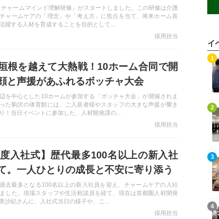
ら「チャームマインド理解研修」がスタートしました。この研修は介護
チャームケアの「理念」や「考え方」に焦点を当て、将来ホーム長
活躍する人材を育成することを目的として...
採用担当
イ
記事を読む
1
垣根を越えて大熱戦！10ホーム合同で開
顔と声援があふれるボッチャ大会
辺を中心とした10ホームが参加する「ボッチャ大会」が開催されま
った駒沢の体育館には、ご入居者様やスタッフの大きな声援が響き
記事を読む
2
り！当日イベントに参加した、人材開発課の...
採用担当
6年度入社式】歴代最多100名以上の新入社
記事を読む
3
て。一人ひとりの成長と不安に寄り添う
月、過去最多となる100名以上の新入社員を迎え、チャームケアの入社
ました。現場スタッフや生活相談員を経て、現在は首都圏人材開発
美沙紀さんに、入社式当日の様子や、こ...
記事を読む
4
採用担当