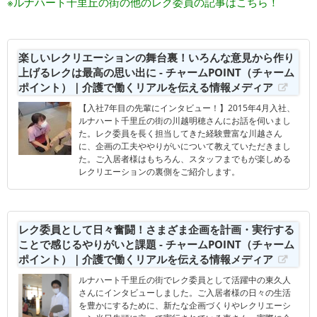
※ルナハート千里丘の街の他のレク委員の記事はこちら！
楽しいレクリエーションの舞台裏！いろんな意見から作り
上げるレクは最高の思い出に - チャームPOINT（チャーム
ポイント）｜介護で働くリアルを伝える情報メディア
【入社7年目の先輩にインタビュー！】2015年4月入社、
ルナハート千里丘の街の川越明穂さんにお話を伺いまし
た。レク委員を長く担当してきた経験豊富な川越さん
に、企画の工夫ややりがいについて教えていただきまし
た。ご入居者様はもちろん、スタッフまでもが楽しめる
レクリエーションの裏側をご紹介します。
レク委員として日々奮闘！さまざま企画を計画・実行する
ことで感じるやりがいと課題 - チャームPOINT（チャーム
ポイント）｜介護で働くリアルを伝える情報メディア
ルナハート千里丘の街でレク委員として活躍中の東久人
さんにインタビューしました。ご入居者様の日々の生活
を豊かにするために、新たな企画づくりやレクリエーシ