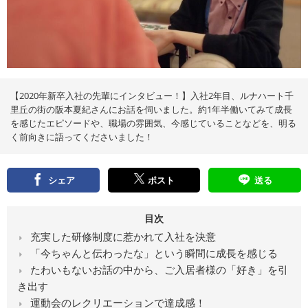
え
る
情
報
メ
デ
ィ
ア
【2020年新卒入社の先輩にインタビュー！】入社2年目、ルナハート千
里丘の街の阪本夏紀さんにお話を伺いました。約1年半働いてみて成長
を感じたエピソードや、職場の雰囲気、今感じていることなどを、明る
く前向きに語ってくださいました！
シェア
ポスト
送る
目次
充実した研修制度に惹かれて入社を決意
「今ちゃんと伝わったな」という瞬間に成長を感じる
たわいもないお話の中から、ご入居者様の「好き」を引
き出す
運動会のレクリエーションで達成感！