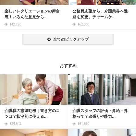
楽しいレクリエーションの舞台
公務員志望から、介護業界へ進
裏！いろんな意見から...
路を変更。チャームケ...
142,720
162,300
全てのピックアップ
おすすめ
記事を読む
介護職の志望動機｜書き方のコ
介護スタッフの評価・昇給・昇
ツは？状況別に使える...
格って？頑張りや能力...
124,642
161,680
記事を読む