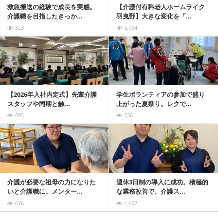
救急搬送の経験で成長を実感。
【介護付有料老人ホームライク
介護職を目指したきっか...
羽曳野】大きな変化を「...
323
5,734
記事を読む
【2026年入社内定式】先輩介護
学生ボランティアの参加で盛り
スタッフや同期と触...
上がった夏祭り。レクで...
895
536
記事を読む
介護が必要な祖母の力になりた
週休3日制の導入に成功。積極的
いと介護職に。メンター...
な業務改善で、介護ス...
676
1,657