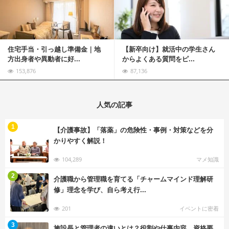
住宅手当・引っ越し準備金｜地
【新卒向け】就活中の学生さん
方出身者や異動者に好...
からよくある質問をピ...
153,876
87,136
人気の記事
む
1
【介護事故】「落薬」の危険性・事例・対策などを分
かりやすく解説！
104,289
マメ知識
む
2
介護職から管理職を育てる「チャームマインド理解研
修」理念を学び、自ら考え行...
201
イベントに密着
む
3
施設長と管理者の違いとは？役割や仕事内容、資格要