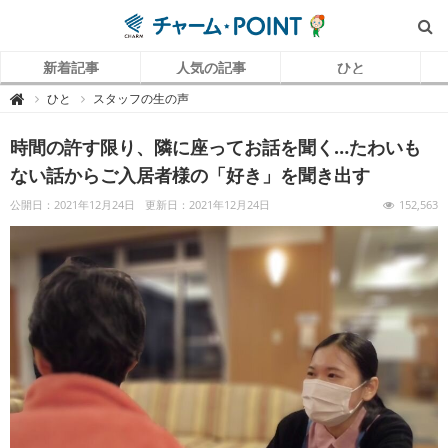
新着記事
人気の記事
ひと
チ
ひと
スタッフの生の声

ャ
ー
ム
時間の許す限り、隣に座ってお話を聞く…たわいも
P
O
I
ない話からご入居者様の「好き」を聞き出す
N
T
（
公開日：2021年12月24日
更新日：2021年12月24日
152,563
チ
ャ
ー
ム
ポ
イ
ン
ト
）
｜
介
護
で
働
く
リ
ア
ル
を
伝