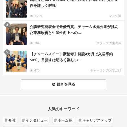
件を詳しく解説
3,709
マメ知識
む
4
介護研究発表会で最優秀賞。チャーム水元公園が挑ん
だ業務改善と生産性向上への...
184
スタッフの生の声
む
5
【チャームスイート豪徳寺】開設4カ月で入居率約
50％。目指すは明るく楽しい...
476
チャーミンのおでかけ
続きを見る
人気のキーワード
介護
インタビュー
ホーム長
キャリアステップ