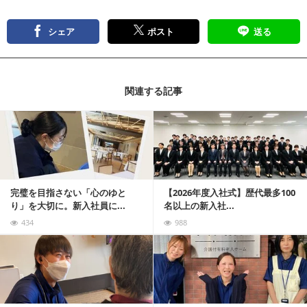
シェア
ポスト
送る
関連する記事
記事を読む
完璧を目指さない「心のゆと
【2026年度入社式】歴代最多100
り」を大切に。新入社員に...
名以上の新入社...
434
988
記事を読む