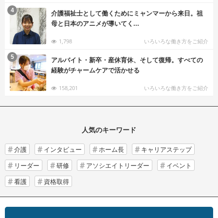
む
4
介護福祉士として働くためにミャンマーから来日。祖
母と日本のアニメが導いてく...
1,798
いろいろな働き方をご紹介
む
5
アルバイト・新卒・産休育休、そして復帰。すべての
経験がチャームケアで活かせる
158,201
いろいろな働き方をご紹介
人気のキーワード
介護
インタビュー
ホーム長
キャリアステップ
リーダー
研修
アソシエイトリーダー
イベント
看護
資格取得