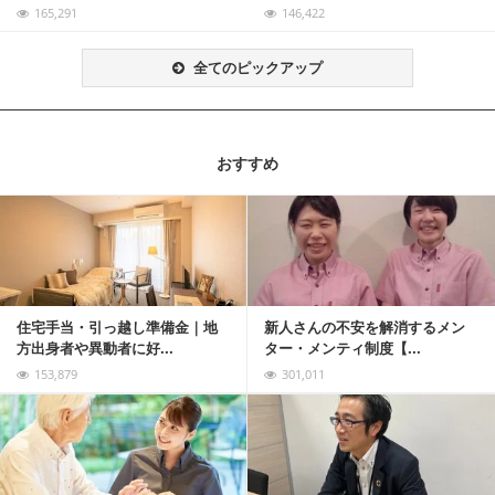
165,291
146,422
全てのピックアップ
おすすめ
記事を読む
住宅手当・引っ越し準備金｜地
新人さんの不安を解消するメン
方出身者や異動者に好...
ター・メンティ制度【...
153,879
301,011
記事を読む