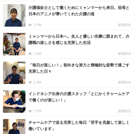
え
る
介護福祉士として働くためにミャンマーから来日。祖母と
情
報
日本のアニメが導いてくれた介護の道
メ
デ
ィ
1,798
採用担当
ア
ミャンマーから日本へ。友人と優しい先輩に囲まれて、介
護職の楽しさを感じる充実した生活
1,200
採用担当
「毎日が楽しい！」前向きな努力と積極的な姿勢で過ごす
充実した日々
2,189
採用担当
インドネシア出身の介護スタッフ「とにかくチャームケア
で働くのが楽しい！」
1,739
採用担当
チャームケアで送る充実した毎日「苦手を克服して楽しく
働いています」