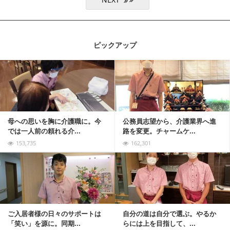
ピックアップ
記事を読む
母への思いを胸に介護職に。今
公務員志望から、介護業界へ進
では一人前の頼れる介...
路を変更。チャームケ...
153,735
162,301
記事を読む
ご入居者様の日々のサポートは
自分の道は自分で選ぶ。やるか
「笑い」を源に。同期...
らには上を目指して、...