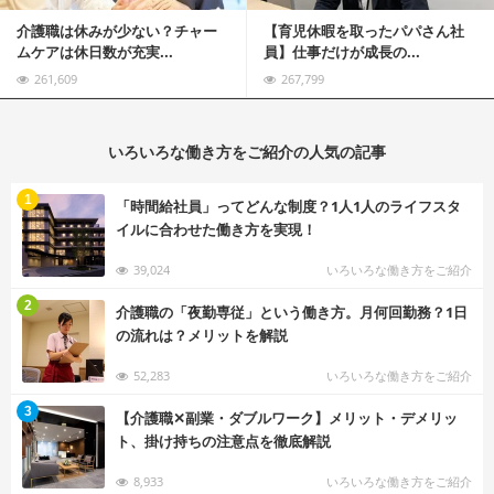
介護職は休みが少ない？チャー
【育児休暇を取ったパパさん社
ムケアは休日数が充実...
員】仕事だけが成長の...
261,609
267,799
いろいろな働き方をご紹介の人気の記事
む
1
「時間給社員」ってどんな制度？1人1人のライフスタ
イルに合わせた働き方を実現！
39,024
いろいろな働き方をご紹介
む
2
介護職の「夜勤専従」という働き方。月何回勤務？1日
の流れは？メリットを解説
52,283
いろいろな働き方をご紹介
む
3
【介護職✕副業・ダブルワーク】メリット・デメリッ
ト、掛け持ちの注意点を徹底解説
8,933
いろいろな働き方をご紹介