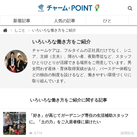
新着記事
人気の記事
ひと
チ
しごと
いろいろな働き方をご紹介

ャ
ー
ム
いろいろな働き方をご紹介
P
O
チャームケアは、フルタイムの正社員だけでなく、シニ
I
N
ア、主婦（主夫）、障がい者、夜勤専従など、スタッフ
T
ひとりひとりが活躍できる場所をご用意しています。男
（
チ
女問わず産休・育休取得実績があり、バースデー休暇な
ャ
ー
どの独自の制度を設けるなど、働きやすい環境づくりに
ム
取り組んでいます。
ポ
イ
ン
ト
）
｜
いろいろな働き方をご紹介に関する記事
介
護
で
働
「好き」が高じてガーデニング専任の生活補助スタッフ
く
リ
に。「土の力」をご入居者様に届けたい
ア
ル
を
4,716
採用担当
伝