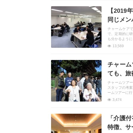
記事を読む
【201
同じメン
チャームケア
で、定期的に研
も分かるように
13,569
記事を読む
チャーム
ても、旅
チャームツアー
スタッフの考案
ームツアーに行
3,474
記事を読む
「介護付
特徴、サ