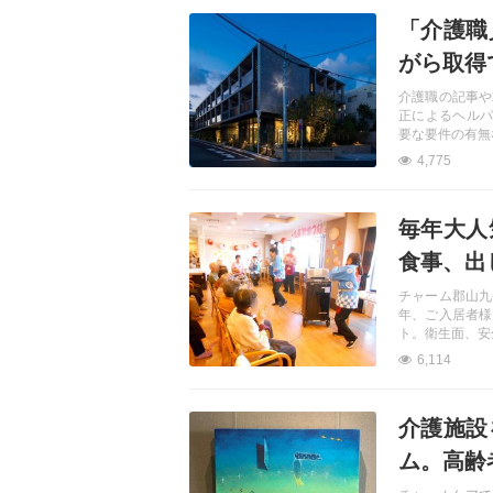
記事を読む
「介護職
がら取得
介護職の記事や
正によるヘルパ
要な要件の有無
4,775
記事を読む
毎年大人
食事、出
チャーム郡山九
年、ご入居者様
ト。衛生面、安
6,114
記事を読む
介護施設
ム。高齢