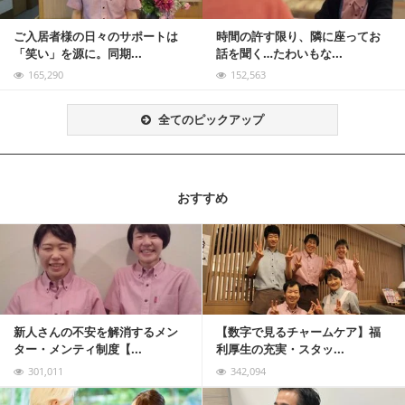
ご入居者様の日々のサポートは
時間の許す限り、隣に座ってお
「笑い」を源に。同期...
話を聞く…たわいもな...
165,290
152,563
全てのピックアップ
おすすめ
記事を読む
新人さんの不安を解消するメン
【数字で見るチャームケア】福
ター・メンティ制度【...
利厚生の充実・スタッ...
301,011
342,094
記事を読む