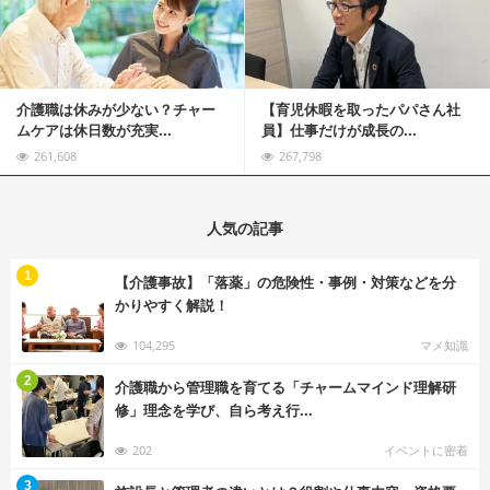
介護職は休みが少ない？チャー
【育児休暇を取ったパパさん社
ムケアは休日数が充実...
員】仕事だけが成長の...
261,608
267,798
人気の記事
む
1
【介護事故】「落薬」の危険性・事例・対策などを分
かりやすく解説！
104,295
マメ知識
む
2
介護職から管理職を育てる「チャームマインド理解研
修」理念を学び、自ら考え行...
202
イベントに密着
む
3