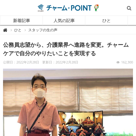
新着記事
人気の記事
ひと
チ
ひと
スタッフの生の声

ャ
ー
ム
公務員志望から、介護業界へ進路を変更。チャーム
P
O
I
ケアで自分のやりたいことを実現する
N
T
（
公開日：2022年2月28日
更新日：2022年2月28日
162,300
チ
ャ
ー
ム
ポ
イ
ン
ト
）
｜
介
護
で
働
く
リ
ア
ル
を
伝