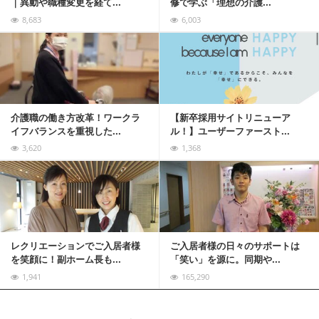
｜異動や職種変更を経て...
修で学ぶ「理想の介護...
8,683
6,003
記事を読む
介護職の働き方改革！ワークラ
【新卒採用サイトリニューア
イフバランスを重視した...
ル！】ユーザーファースト...
3,620
1,368
記事を読む
レクリエーションでご入居者様
ご入居者様の日々のサポートは
を笑顔に！副ホーム長も...
「笑い」を源に。同期や...
1,941
165,290