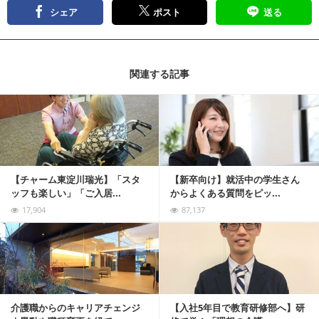
シェア
ポスト
送る
関連する記事
記事を読む
【チャーム東淀川瑞光】「スタ
【新卒向け】就活中の学生さん
ッフも楽しい」「ご入居...
からよくある質問をピッ...
17,904
87,137
記事を読む
介護職からのキャリアチェンジ
【入社5年目で教育研修部へ】研