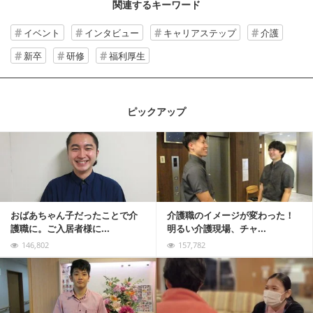
関連するキーワード
イベント
インタビュー
キャリアステップ
介護
新卒
研修
福利厚生
ピックアップ
記事を読む
おばあちゃん子だったことで介
介護職のイメージが変わった！
護職に。ご入居者様に...
明るい介護現場、チャ...
146,802
157,782
記事を読む