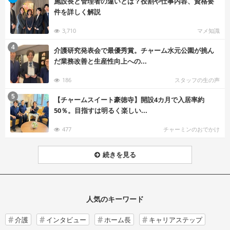
施設長と管理者の違いとは？役割や仕事内容、資格要
件を詳しく解説
3,710
マメ知識
む
4
介護研究発表会で最優秀賞。チャーム水元公園が挑ん
だ業務改善と生産性向上への...
186
スタッフの生の声
む
5
【チャームスイート豪徳寺】開設4カ月で入居率約
50％。目指すは明るく楽しい...
477
チャーミンのおでかけ
続きを見る
人気のキーワード
介護
インタビュー
ホーム長
キャリアステップ