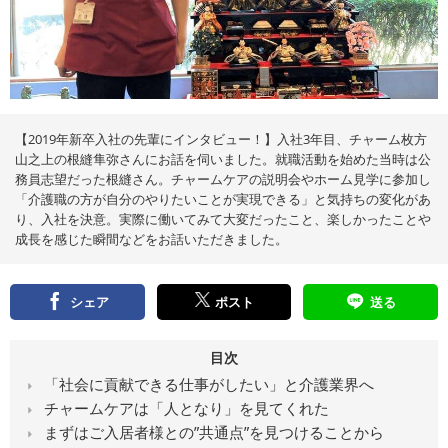
え
る
情
報
メ
デ
ィ
ア
【2019年新卒入社の先輩にインタビュー！】入社3年目、チャーム枚方
山之上の根縫隼弥さんにお話を伺いました。就職活動を始めた当時は公
務員志望だった根縫さん。チャームケアの説明会やホーム見学に参加し
「介護職の方が自分のやりたいことが実現できる」と気持ちの変化があ
り、入社を決意。実際に働いてみて大変だったこと、楽しかったことや
成長を感じた瞬間などをお話いただきました。
シェア
ポスト
送る
目次
「社会に貢献できる仕事がしたい」と介護業界へ
チャームケアは「人となり」を見てくれた
まずはご入居者様との”共通点”を見つけることから