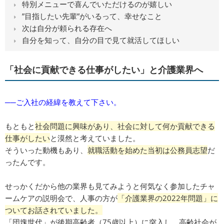
特別メニューで喜んでいただけるのが嬉しい
”目指したい先輩”がいるって、幸せなこと
次は自分が頼られる存在へ
自分を知って、自分の目で見て就活してほしい
「社会に貢献できる仕事がしたい」と介護業界へ
──ご入社の経緯を教えて下さい。
もともと
社会問題に興味があり、社会に対して何か貢献できる
仕事がしたい
と漠然と考えていました。
そういった動機もあり、
就職活動を始めた当初は公務員志望
だ
ったんです。
せっかくだから他の業界も見てみようと何気なく参加したチャ
ームケアの説明会で、人事の方が
「
介護業界の2022年問題」に
ついてお話されていました。
「団塊世代」が後期高齢者（75歳以上）に突入し、高齢社会が