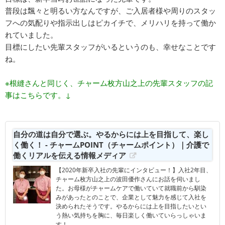
普段は飄々と明るい方なんですが、ご入居者様や周りのスタッ
フへの気配りや指示出しはピカイチで、メリハリを持って働か
れていました。
目標にしたい先輩スタッフがいるというのも、幸せなことです
ね。
※根縫さんと同じく、チャーム枚方山之上の先輩スタッフの記
事はこちらです。↓
自分の道は自分で選ぶ。やるからには上を目指して、楽し
く働く！ - チャームPOINT（チャームポイント）｜介護で
働くリアルを伝える情報メディア
【2020年新卒入社の先輩にインタビュー！】入社2年目、
チャーム枚方山之上の波田優作さんにお話を伺いまし
た。お母様がチャームケアで働いていて就職前から馴染
みがあったとのことで、企業として魅力を感じて入社を
決められたそうです。やるからには上を目指したいとい
う熱い気持ちを胸に、毎日楽しく働いていらっしゃいま
す！