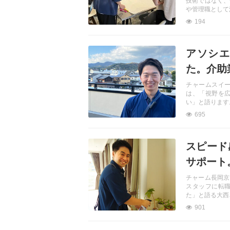
技術ではなく、
や管理職として
194
記事を読む
アソシエ
た。介助
チャームスイ
は、「視野を
い」と語ります
695
記事を読む
スピード
サポート
チャーム長岡京
スタッフに転
た」と語る大西
901
記事を読む