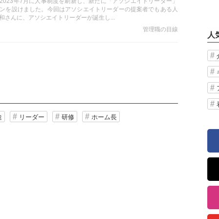
2023年7月に人事制度を刷新し、新たに「アソシエイトリーダー」
ンを設けました。今回はアソシエイトリーダーの提案者でもある人
和さんに、アソシエイトリーダーが誕生し...
管理職の目線
人
途
リーダー
研修
ホーム長