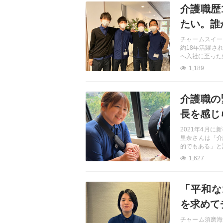
介護職歴
たい。誰
チャームスイー
約18年活躍さ
へ入社に至った
1,189
記事を読む
介護職の
長を感じ
2021年4月
里奈さんは「介
的でもある」と
1,627
記事を読む
「平和な
を求めて
チャーム須磨海