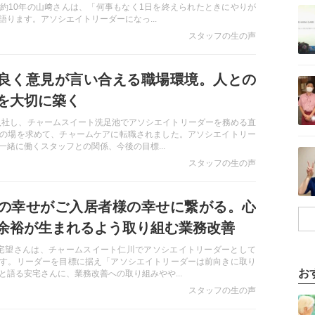
記事を読む
約10年の山﨑さんは、「何事もなく1日を終えられたときにやりが
語ります。アソシエイトリーダーになっ...
スタッフの生の声
記事を読む
良く意見が言い合える職場環境。人との
を大切に築く
途入社し、チャームスイート洗足池でアソシエイトリーダーを務める直
の場を求めて、チャームケアに転職されました。アソシエイトリー
記事を読む
一緒に働くスタッフとの関係、今後の目標...
スタッフの生の声
の幸せがご入居者様の幸せに繋がる。心
余裕が生まれるよう取り組む業務改善
宅望さんは、チャームスイート仁川でアソシエイトリーダーとして
す。リーダーを目標に据え「アソシエイトリーダーは前向きに取り
お
と語る安宅さんに、業務改善への取り組みやや...
スタッフの生の声
記事を読む