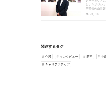
チャームケアは
というポジショ
事部長の山田智
23,516
関連するタグ
介護
インタビュー
新卒
中
キャリアステップ