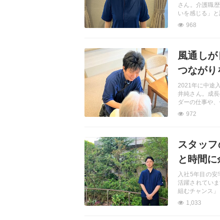
さん。介護職歴
いを感じる」と
968
記事を読む
風通しが
つながり
2021年に中
井純さん。成長
ダーの仕事や、
972
記事を読む
スタッフ
と時間に
入社5年目の安
活躍されていま
組むチャンス」
1,033