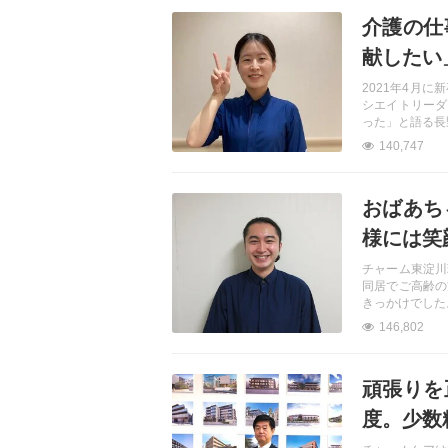
記事を読む
介護の仕
献したい
2021年4月
シエイトリーダ
った」と語る長
140,747
記事を読む
おばあち
様には笑
チャーム東淀川
同居でご高齢の
きっかけでした
146,802
記事を読む
頑張りを
度。少数