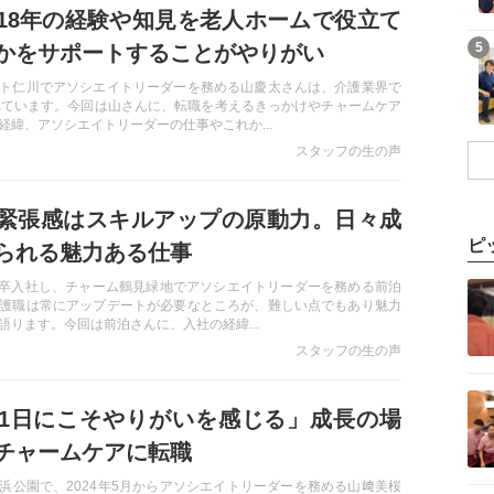
18年の経験や知見を老人ホームで役立て
記事を読む
5
かをサポートすることがやりがい
ト仁川でアソシエイトリーダーを務める山慶太さんは、介護業界で
れています。今回は山さんに、転職を考えるきっかけやチャームケア
経緯、アソシエイトリーダーの仕事やこれか...
スタッフの生の声
緊張感はスキルアップの原動力。日々成
ピ
られる魅力ある仕事
記事を読む
に新卒入社し、チャーム鶴見緑地でアソシエイトリーダーを務める前泊
護職は常にアップデートが必要なところが、難しい点でもあり魅力
語ります。今回は前泊さんに、入社の経緯...
スタッフの生の声
記事を読む
1日にこそやりがいを感じる」成長の場
チャームケアに転職
浜公園で、2024年5月からアソシエイトリーダーを務める山﨑美桜