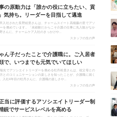
事の原動力は「誰かの役に立ちたい、貢
」気持ち。リーダーを目指して邁進
記事を読む
に新卒入社された長野絵里さんは、チャームスイート高槻藤の里でアソ
ーを務めています。「未経験だからこそ介護の仕事に先入観がなか
野さんに、チャームケア入社のきっかけや...
スタッフの生の声
記事を読む
ゃん子だったことで介護職に。ご入居者
顔で、いつまでも元気でいてほしい
瑞光でアソシエイトリーダーを務める牡丹裕貴さんは、祖父母との
記事を読む
方とのコミュニケーションの楽しさを知ったことが、介護職に就く
。入社4年目の牡丹さんに、介護職の楽しさや...
スタッフの生の声
記事を読む
正当に評価するアソシエイトリーダー制
精鋭でサービスレベルを高める