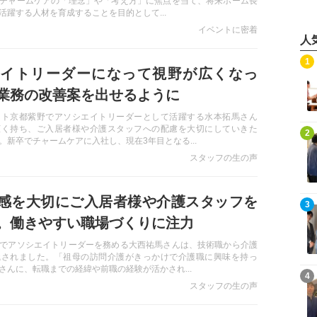
チャームケアの「理念」や「考え方」に焦点を当て、将来ホーム長
活躍する人材を育成することを目的として...
イベントに密着
人
記事を読む
1
イトリーダーになって視野が広くなっ
業務の改善案を出せるように
ート京都紫野でアソシエイトリーダーとして活躍する水本拓馬さん
広く持ち、ご入居者様や介護スタッフへの配慮を大切にしていきた
記事を読む
2
。新卒でチャームケアに入社し、現在3年目となる...
スタッフの生の声
感を大切にご入居者様や介護スタッフを
記事を読む
3
。働きやすい職場づくりに注力
でアソシエイトリーダーを務める大西祐馬さんは、技術職から介護
職されました。「祖母の訪問介護がきっかけで介護職に興味を持っ
さんに、転職までの経緯や前職の経験が活かされ...
記事を読む
4
スタッフの生の声