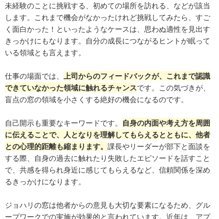
未経験のことに挑戦する、初めての場所を訪れる、などが該当
します。これまで機会がなかったけれど挑戦してみたら、すご
く面白かった！といったようなケースは、思わぬ適性を見出す
きっかけにもなります。自分の成長につながるヒントが眠って
いる領域とも言えます。
仕事の場面では、
上司からのフィードバックが、これまで認識
できていなかった領域に触れるチャンス
です。この気づきが、
盲点の窓の領域を小さくする絶好の機会になるのです。
自己開示も重要なキーワードです。
自身の内面や考え方を周囲
に伝えることで、人となりを理解してもらえるとともに、他者
との心理的距離も縮まります。
課長やリーダーが部下と面談を
する際、自身の過去に触れたり失敗したエピソードを話すこと
で、共感を得られ身近に感じてもらえるなど、信頼関係を深め
るきっかけになります。
ジョハリの窓は他者からの意見も大切な要素になるため、グル
ープワークでの実施が効果的と言われています。近年は、アプ