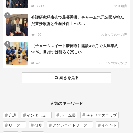
3,713
マメ知識
む
4
介護研究発表会で最優秀賞。チャーム水元公園が挑ん
だ業務改善と生産性向上への...
186
スタッフの生の声
む
5
【チャームスイート豪徳寺】開設4カ月で入居率約
50％。目指すは明るく楽しい...
479
チャーミンのおでかけ
続きを見る
人気のキーワード
介護
インタビュー
ホーム長
キャリアステップ
リーダー
研修
アソシエイトリーダー
イベント