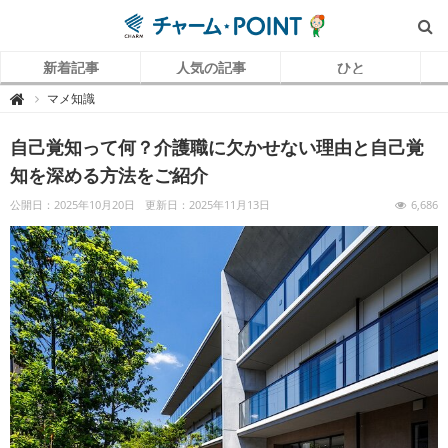
新着記事
人気の記事
ひと
チ
マメ知識

ャ
ー
ム
自己覚知って何？介護職に欠かせない理由と自己覚
P
O
I
知を深める方法をご紹介
N
T
（
公開日：2025年10月20日
更新日：2025年11月13日
6,686
チ
ャ
ー
ム
ポ
イ
ン
ト
）
｜
介
護
で
働
く
リ
ア
ル
を
伝