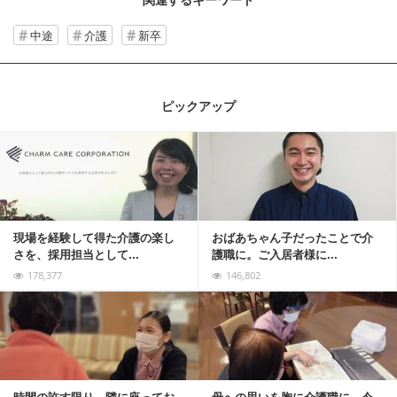
中途
介護
新卒
ピックアップ
記事を読む
現場を経験して得た介護の楽し
おばあちゃん子だったことで介
さを、採用担当として...
護職に。ご入居者様に...
178,377
146,802
記事を読む