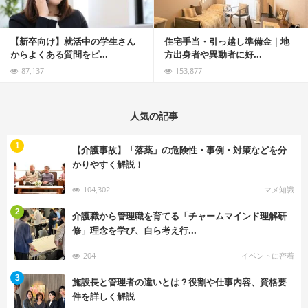
【新卒向け】就活中の学生さん
住宅手当・引っ越し準備金｜地
からよくある質問をピ...
方出身者や異動者に好...
87,137
153,877
人気の記事
む
1
【介護事故】「落薬」の危険性・事例・対策などを分
かりやすく解説！
104,302
マメ知識
む
2
介護職から管理職を育てる「チャームマインド理解研
修」理念を学び、自ら考え行...
204
イベントに密着
む
3
施設長と管理者の違いとは？役割や仕事内容、資格要
件を詳しく解説