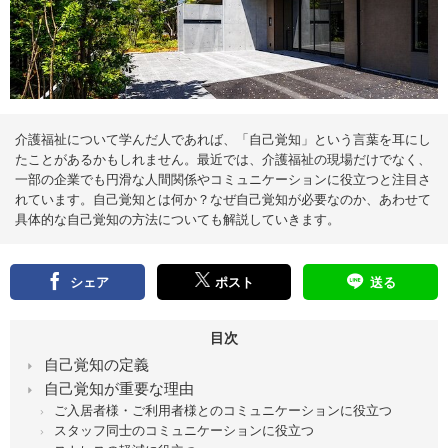
え
る
情
報
メ
デ
ィ
ア
介護福祉について学んだ人であれば、「自己覚知」という言葉を耳にし
たことがあるかもしれません。最近では、介護福祉の現場だけでなく、
一部の企業でも円滑な人間関係やコミュニケーションに役立つと注目さ
れています。自己覚知とは何か？なぜ自己覚知が必要なのか、あわせて
具体的な自己覚知の方法についても解説していきます。
シェア
ポスト
送る
目次
自己覚知の定義
自己覚知が重要な理由
ご入居者様・ご利用者様とのコミュニケーションに役立つ
スタッフ同士のコミュニケーションに役立つ