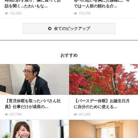
時間の許す限り、隣に座ってお
母への思いを胸に介護職に。今
話を聞く…たわいもな...
では一人前の頼れる介...
152,563
153,735
全てのピックアップ
おすすめ
記事を読む
【育児休暇を取ったパパさん社
【バースデー休暇】お誕生日月
員】仕事だけが成長の...
に自分のために使える...
267,799
261,285
記事を読む