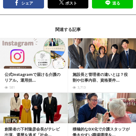
シェア
ポスト
送る
関連する記事
記事を読む
公式Instagramで届ける介護の
施設長と管理者の違いとは？役
リアル。運用担...
割や仕事内容、資格要件...
581
3,713
記事を読む
創業者の下村隆彦会長がテレビ
積極的なDX化で介護スタッフが
出演。還暦を過ぎ「社会...
働きやすい職場環境を...