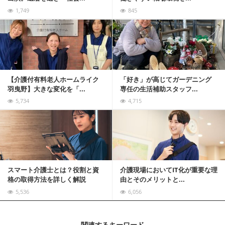
1,749
845
記事を読む
【介護付有料老人ホームライク
「好き」が高じてガーデニング
羽曳野】大きな変化を「...
専任の生活補助スタッフ...
5,734
4,715
記事を読む
スマート介護士とは？役割と資
介護現場においてIT化が重要な理
格の取得方法を詳しく解説
由とそのメリットと...
5,536
6,056
関連するキーワード