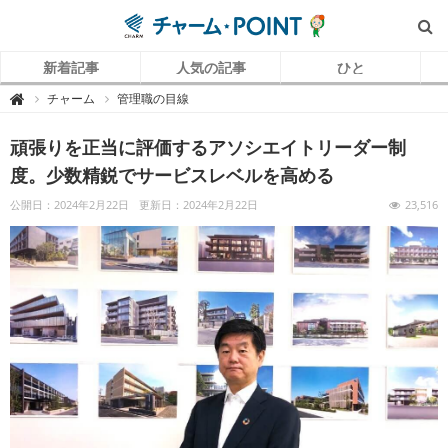
新着記事
人気の記事
ひと
チ
チャーム
管理職の目線

ャ
ー
ム
頑張りを正当に評価するアソシエイトリーダー制
P
O
I
度。少数精鋭でサービスレベルを高める
N
T
（
公開日：2024年2月22日
更新日：2024年2月22日
23,516
チ
ャ
ー
ム
ポ
イ
ン
ト
）
｜
介
護
で
働
く
リ
ア
ル
を
伝