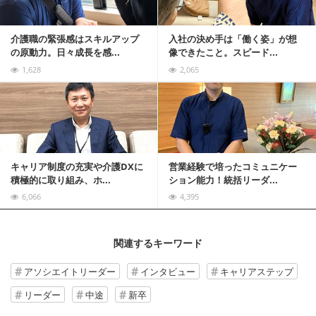
介護職の緊張感はスキルアップ
入社の決め手は「働く姿」が想
の原動力。日々成長を感...
像できたこと。スピード...
1,628
2,065
記事を読む
キャリア制度の充実や介護DXに
営業経験で培ったコミュニケー
積極的に取り組み、ホ...
ション能力！統括リーダ...
6,066
4,395
関連するキーワード
アソシエイトリーダー
インタビュー
キャリアステップ
リーダー
中途
新卒