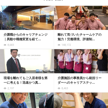
記事を読む
介護職からのキャリアチェンジ
離れて気づいたチャームケアの
｜異動や職種変更を経て...
魅力！労働環境、評価制...
8,683
148,172
記事を読む
現場を離れてもご入居者様を第
介護施設の事務員から統括リー
一に考える！迅速かつ真...
ダーへのキャリアステッ...
2,197
8,463
記事を読む