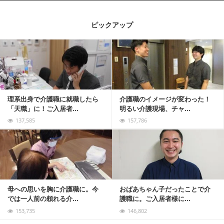
ピックアップ
記事を読む
理系出身で介護職に就職したら
介護職のイメージが変わった！
「天職」に！ご入居者...
明るい介護現場、チャ...
137,585
157,786
記事を読む
母への思いを胸に介護職に。今
おばあちゃん子だったことで介
では一人前の頼れる介...
護職に。ご入居者様に...
153,735
146,802