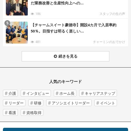
だ業務改善と生産性向上への...
186
スタッフの生の声
む
5
【チャームスイート豪徳寺】開設4カ月で入居率約
50％。目指すは明るく楽しい...
481
チャーミンのおでかけ
続きを見る
人気のキーワード
介護
インタビュー
ホーム長
キャリアステップ
リーダー
研修
アソシエイトリーダー
イベント
看護
資格取得