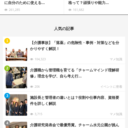
に自分のために使える...
格って？頑張りや能力...
261,285
161,682
人気の記事
む
1
【介護事故】「落薬」の危険性・事例・対策などを分
かりやすく解説！
104,323
マメ知識
む
2
介護職から管理職を育てる「チャームマインド理解研
修」理念を学び、自ら考え行...
206
イベントに密着
む
3
施設長と管理者の違いとは？役割や仕事内容、資格要
件を詳しく解説
3,715
マメ知識
む
4
介護研究発表会で最優秀賞。チャーム水元公園が挑ん