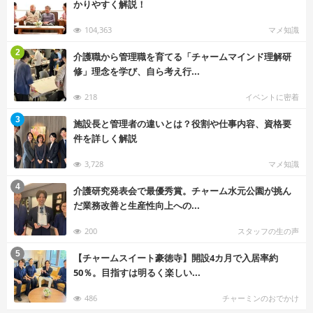
かりやすく解説！
104,363
マメ知識
む
2
介護職から管理職を育てる「チャームマインド理解研
修」理念を学び、自ら考え行...
218
イベントに密着
む
3
施設長と管理者の違いとは？役割や仕事内容、資格要
件を詳しく解説
3,728
マメ知識
む
4
介護研究発表会で最優秀賞。チャーム水元公園が挑ん
だ業務改善と生産性向上への...
200
スタッフの生の声
む
5
【チャームスイート豪徳寺】開設4カ月で入居率約
50％。目指すは明るく楽しい...
486
チャーミンのおでかけ