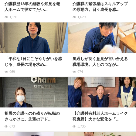
介護職歴18年の経験や知見を老
介護職の緊張感はスキルアップ
人ホームで役立てたい...
の原動力。日々成長を感...
1,191
1,629
記事を読む
「平和な1日にこそやりがいを感
風通しが良く意見が言い合える
じる」成長の場を求め...
職場環境。人とのつなが...
969
974
記事を読む
祖母の介護への心残りが転職の
【介護付有料老人ホームライク
きっかけに。先輩のアド...
羽曳野】大きな変化を「...
673
5,735
記事を読む