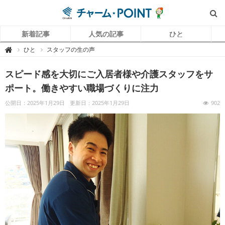
新着記事
人気の記事
ひと
チ
ひと
スタッフの生の声

ャ
ー
ム
スピード感を大切にご入居者様や介護スタッフをサ
P
O
I
ポート。働きやすい職場づくりに注力
N
T
（
公開日：2025年1月29日
更新日：2025年1月29日
902
チ
ャ
ー
ム
ポ
イ
ン
ト
）
｜
介
護
で
働
く
リ
ア
ル
を
伝