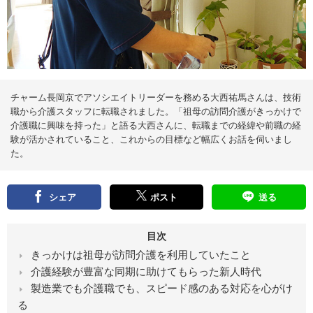
え
る
情
報
メ
デ
ィ
ア
チャーム長岡京でアソシエイトリーダーを務める大西祐馬さんは、技術
職から介護スタッフに転職されました。「祖母の訪問介護がきっかけで
介護職に興味を持った」と語る大西さんに、転職までの経緯や前職の経
験が活かされていること、これからの目標など幅広くお話を伺いまし
た。
シェア
ポスト
送る
目次
きっかけは祖母が訪問介護を利用していたこと
介護経験が豊富な同期に助けてもらった新人時代
製造業でも介護職でも、スピード感のある対応を心がけ
る