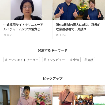
中途採用サイトをリニューア
週休3日制の導入に成功。積極的
ル！チャームケアの魅力と...
な業務改善で、介護ス...
802
1,657
関連するキーワード
アソシエイトリーダー
インタビュー
中途
介護
ピックアップ
記事を読む