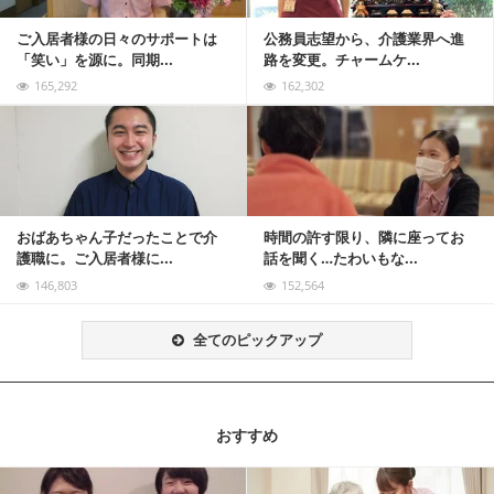
ご入居者様の日々のサポートは
公務員志望から、介護業界へ進
「笑い」を源に。同期...
路を変更。チャームケ...
165,292
162,302
記事を読む
おばあちゃん子だったことで介
時間の許す限り、隣に座ってお
護職に。ご入居者様に...
話を聞く…たわいもな...
146,803
152,564
全てのピックアップ
おすすめ
記事を読む