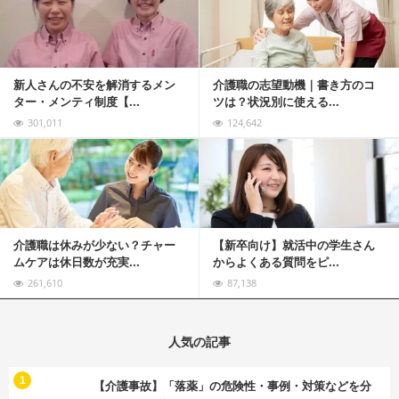
新人さんの不安を解消するメン
介護職の志望動機｜書き方のコ
ター・メンティ制度【...
ツは？状況別に使える...
301,011
124,642
記事を読む
介護職は休みが少ない？チャー
【新卒向け】就活中の学生さん
ムケアは休日数が充実...
からよくある質問をピ...
261,610
87,138
人気の記事
む
1
【介護事故】「落薬」の危険性・事例・対策などを分