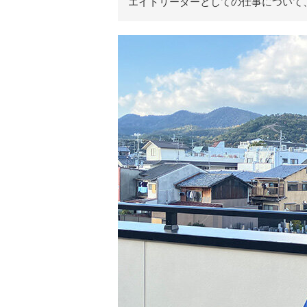
エイトリーダーとしての仕事について
リ
ア
ル
を
伝
え
る
情
報
メ
デ
ィ
ア