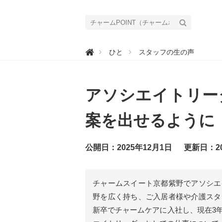
チ

ひと
スタッフの生の声
ャ
ー
ム
P
O
アソシエイトリー
I
N
T
（
案を出せるように
チ
ャ
ー
ム
公開日：2025年12月1日
更新日：20
ポ
イ
ン
ト
）
チャームスイート京都紫野でアソシエ
｜
介
野を広く持ち、ご入居者様や介護スタ
護
で
新卒でチャームケアに入社し、現在3
働
く