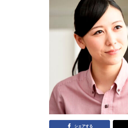
リ
ア
ル
を
伝
え
る
情
報
メ
デ
ィ
ア
シェアする