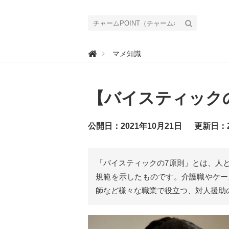
チ

マメ知識
ャ
ー
ム
P
O
【バイスティック
I
N
T
（
チ
公開日：2021年10月21日
更新日：2
ャ
ー
ム
ポ
イ
「バイスティックの7原則」とは、人
ン
ト
規範を示したものです。介護職やケー
）
｜
師など様々な職業で役立つ、対人援助
介
護
で
働
く