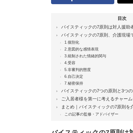
目次
バイスティックの7原則は対人援助
バイスティックの7原則、介護現場
1.個別化
2.意図的な感情表現
3.統制された情緒的関与
4.受容
5.非審判的態度
6.自己決定
7.秘密保持
バイスティックの7つの原則と3つ
ご入居者様を第一に考えるチャーム
まとめ｜バイスティックの7原則を
この記事の監修・アドバイザー
バイスティックの7原則は