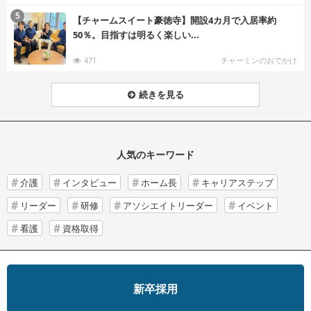
む
5
【チャームスイート豪徳寺】開設4カ月で入居率約
50％。目指すは明るく楽しい...
471
チャーミンのおでかけ
続きを見る
人気のキーワード
介護
インタビュー
ホーム長
キャリアステップ
リーダー
研修
アソシエイトリーダー
イベント
看護
資格取得
新卒採用