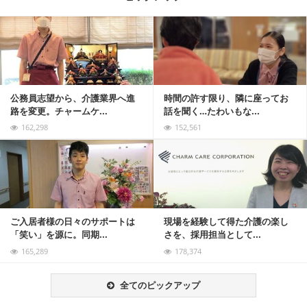
記事を読む
公務員志望から、介護業界へ進
時間の許す限り、隣に座ってお
路を変更。チャームケ...
話を聞く…たわいもな...
162,298
152,561
記事を読む
ご入居者様の日々のサポートは
現場を経験して得た介護の楽し
「笑い」を源に。同期...
さを、採用担当として...
165,289
178,374
全てのピックアップ