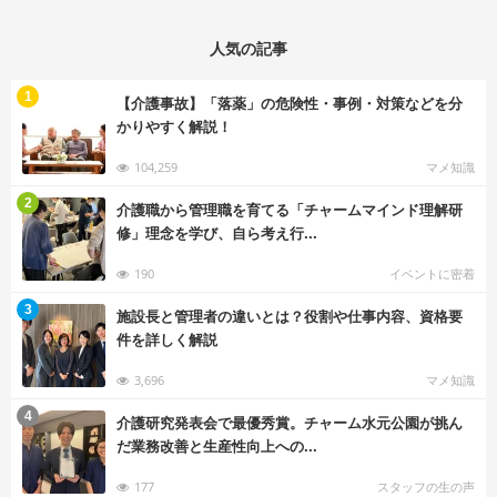
人気の記事
む
1
【介護事故】「落薬」の危険性・事例・対策などを分
かりやすく解説！
104,259
マメ知識
む
2
介護職から管理職を育てる「チャームマインド理解研
修」理念を学び、自ら考え行...
190
イベントに密着
む
3
施設長と管理者の違いとは？役割や仕事内容、資格要
件を詳しく解説
3,696
マメ知識
む
4
介護研究発表会で最優秀賞。チャーム水元公園が挑ん
だ業務改善と生産性向上への...
177
スタッフの生の声