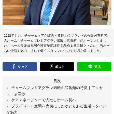
え
る
情
報
メ
デ
ィ
ア
2022年11月、チャームケアが運営する最上位ブランドの介護付有料老
人ホーム「チャームプレミアグラン御殿山弐番館」がオープンしまし
た。ホーム長兼首都圏介護事業部課長を務める谷口博之さんに、当ホー
ムの特徴や魅力、そして働くスタッフについてお話を伺いました。
シェア
ポスト
送る
目次
チャームプレミアグラン御殿山弐番館の特徴｜アクセ
ス・居室数
ケアマネージャーで入社しホーム長へ
プライベート空間を大切にしたゆとりある生活スタイル
が魅力