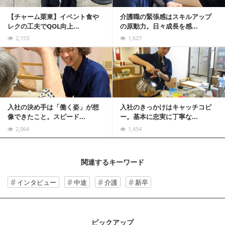
【チャーム栗東】イベント食や
介護職の緊張感はスキルアップ
レクの工夫でQOL向上...
の原動力。日々成長を感...
2,153
1,627
記事を読む
入社の決め手は「働く姿」が想
入社のきっかけはキャッチコピ
像できたこと。スピード...
ー。基本に忠実に丁寧な...
2,064
1,454
関連するキーワード
インタビュー
中途
介護
新卒
ピックアップ