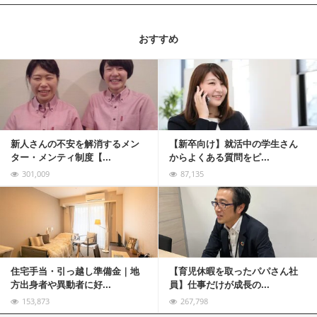
おすすめ
記事を読む
新人さんの不安を解消するメン
【新卒向け】就活中の学生さん
ター・メンティ制度【...
からよくある質問をピ...
301,009
87,135
記事を読む
住宅手当・引っ越し準備金｜地
【育児休暇を取ったパパさん社
方出身者や異動者に好...
員】仕事だけが成長の...
153,873
267,798