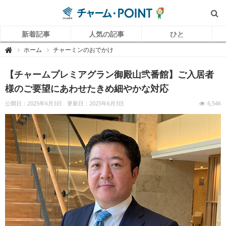
新着記事
人気の記事
ひと
チ
ホーム
チャーミンのおでかけ

ャ
ー
ム
【チャームプレミアグラン御殿山弐番館】ご入居者
P
O
I
様のご要望にあわせたきめ細やかな対応
N
T
（
公開日：2025年6月3日
更新日：2025年6月3日
6,546
チ
ャ
ー
ム
ポ
イ
ン
ト
）
｜
介
護
で
働
く
リ
ア
ル
を
伝