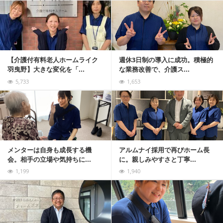
記事を読む
【介護付有料老人ホームライク
週休3日制の導入に成功。積極的
羽曳野】大きな変化を「...
な業務改善で、介護ス...
5,733
1,653
記事を読む
メンターは自身も成長する機
アルムナイ採用で再びホーム長
会。相手の立場や気持ちに...
に。親しみやすさと丁寧...
1,199
1,940
記事を読む