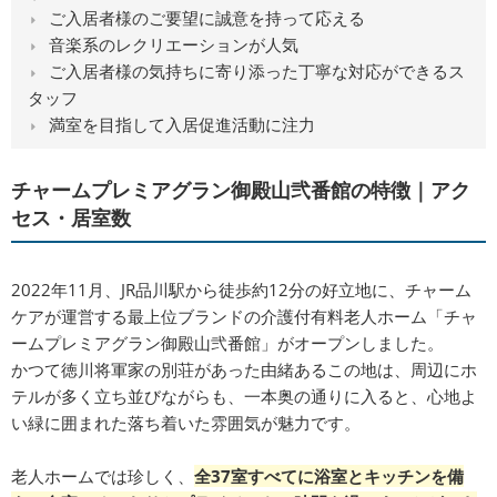
ご入居者様のご要望に誠意を持って応える
音楽系のレクリエーションが人気
ご入居者様の気持ちに寄り添った丁寧な対応ができるス
タッフ
満室を目指して入居促進活動に注力
チャームプレミアグラン御殿山弐番館の特徴｜アク
セス・居室数
2022年11月、JR品川駅から徒歩約12分の好立地に、チャーム
ケアが運営する最上位ブランドの介護付有料老人ホーム「チャ
ームプレミアグラン御殿山弐番館」がオープンしました。
かつて徳川将軍家の別荘があった由緒あるこの地は、周辺にホ
テルが多く立ち並びながらも、一本奥の通りに入ると、心地よ
い緑に囲まれた落ち着いた雰囲気が魅力です。
老人ホームでは珍しく、
全37室すべてに浴室とキッチンを備