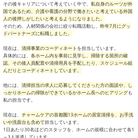
その後キャリアについて考えていく中で、
私自身のルーツが外
国であるため、介護や看護の分野で働きたいと考えている外国
人の後押しがしたいと考えるようになりました。
そのため、人材関係の会社に絞り転職活動し、
昨年7月にグッ
ドパートナーズに転職しました。
現在は、
清掃事業のコーディネート
を担当しています。
具体的には、
各ホーム内を事前に見学し、掃除する箇所の確
認、その後人員配置や清掃用具を手配したり、スケジュール組
んだりとコーディネートしています。
他には、
清掃担当の求人に応募してくださった方の面談や、し
っかりホームの掃除ができているかホーム長へのヒアリング
も
私の担当です。
現在は、
チャームケアの首都圏13ホームの居室清掃を、お手洗
いや洗面台も含めて
担当しています。
1日あたり30名ほどのスタッフを、ホームの規模に合わせて各1
～3人派遣しています。