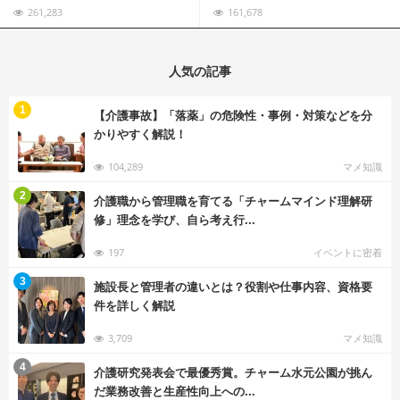
261,283
161,678
人気の記事
む
1
【介護事故】「落薬」の危険性・事例・対策などを分
かりやすく解説！
104,289
マメ知識
む
2
介護職から管理職を育てる「チャームマインド理解研
修」理念を学び、自ら考え行...
197
イベントに密着
む
3
施設長と管理者の違いとは？役割や仕事内容、資格要
件を詳しく解説
3,709
マメ知識
む
4
介護研究発表会で最優秀賞。チャーム水元公園が挑ん
だ業務改善と生産性向上への...