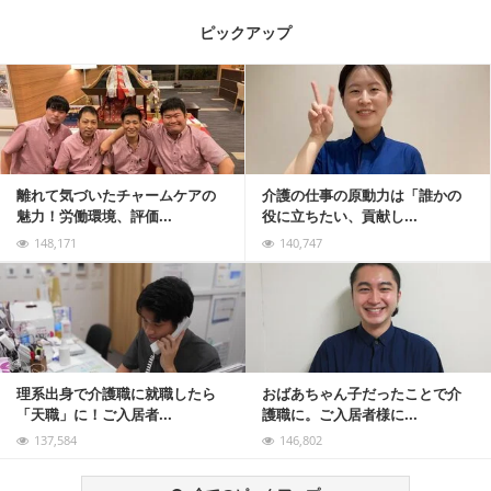
ピックアップ
記事を読む
離れて気づいたチャームケアの
介護の仕事の原動力は「誰かの
魅力！労働環境、評価...
役に立ちたい、貢献し...
148,171
140,747
記事を読む
理系出身で介護職に就職したら
おばあちゃん子だったことで介
「天職」に！ご入居者...
護職に。ご入居者様に...
137,584
146,802