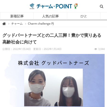
新着記事
人気の記事
ひと
チ
チャーム
Charm challenge PJ

ャ
ー
ム
グッドパートナーズとの二人三脚！豊かで実りある
P
O
I
高齢社会に向けて
N
T
（
公開日：2022年1月24日
更新日：2022年1月24日
3,044
チ
ャ
ー
ム
ポ
イ
ン
ト
）
｜
介
護
で
働
く
リ
ア
ル
を
伝