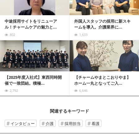
中途採用サイトをリニューア
外国人スタッフの採用に新スキ
ル！チャームケアの魅力と...
ームを導入。介護業界に...
802
1,633
記事を読む
【2025年度入社式】東西同時開
【チャームやまとこおりやま】
催で一致団結。積極...
ホーム一丸となってご入...
2,792
6,646
関連するキーワード
インタビュー
介護
採用担当
看護