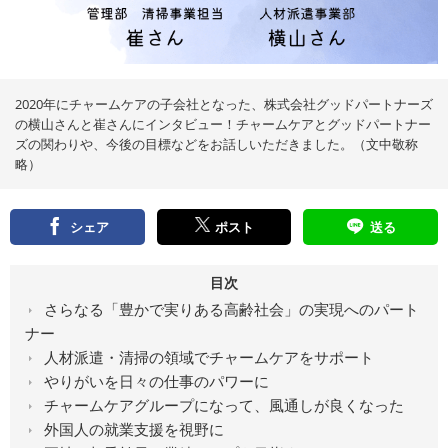
え
る
情
報
メ
デ
ィ
ア
2020年にチャームケアの子会社となった、株式会社グッドパートナーズ
の横山さんと崔さんにインタビュー！チャームケアとグッドパートナー
ズの関わりや、今後の目標などをお話しいただきました。（文中敬称
略）
シェア
ポスト
送る
目次
さらなる「豊かで実りある高齢社会」の実現へのパート
ナー
人材派遣・清掃の領域でチャームケアをサポート
やりがいを日々の仕事のパワーに
チャームケアグループになって、風通しが良くなった
外国人の就業支援を視野に