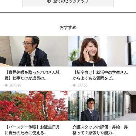
全てのピックアップ
おすすめ
記事を読む
【育児休暇を取ったパパさん社
【新卒向け】就活中の学生さん
員】仕事だけが成長の...
からよくある質問をピ...
267,798
87,136
記事を読む
【バースデー休暇】お誕生日月
介護スタッフの評価・昇給・昇
に自分のために使える...
格って？頑張りや能力...