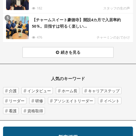
182
スタッフの生の声
む
5
【チャームスイート豪徳寺】開設4カ月で入居率約
50％。目指すは明るく楽しい...
476
チャーミンのおでかけ
続きを見る
人気のキーワード
介護
インタビュー
ホーム長
キャリアステップ
リーダー
研修
アソシエイトリーダー
イベント
看護
資格取得