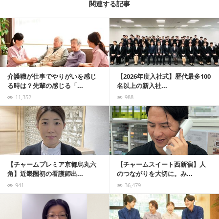
関連する記事
記事を読む
介護職が仕事でやりがいを感じ
【2026年度入社式】歴代最多100
る時は？先輩の感じる「...
名以上の新入社...
11,352
988
記事を読む
【チャームプレミア京都烏丸六
【チャームスイート西新宿】人
角】近畿圏初の看護師出...
のつながりを大切に。み...
941
36,479
記事を読む