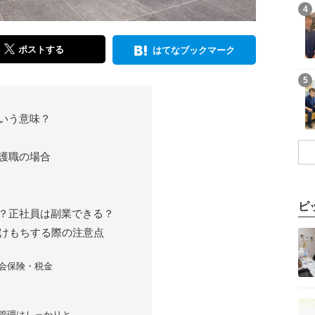
記事を読む
4
ポストする
はてなブックマーク
記事を読む
5
いう意味？
護職の場合
ピ
？正社員は副業できる？
記事を読む
けもちする際の注意点
会保険・税金
記事を読む
管理はしっかりと