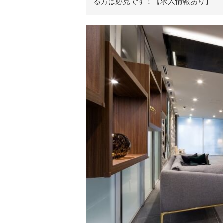
る方は必見です！【求人情報あり】
リ
ア
ル
を
伝
え
る
情
報
メ
デ
ィ
ア