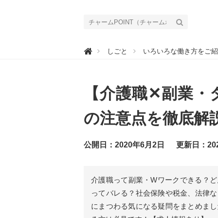
チ

しごと
いろいろな働き方をご紹
ャ
ー
ム
P
O
【介護職✕副業・
I
N
T
（
の注意点を徹底解
チ
ャ
ー
ム
公開日：2020年6月2日
更新日：20
ポ
イ
ン
ト
）
介護職って副業・Wワークできる？ど
｜
介
ってバレる？社会保険や税金、法律な
護
で
にまつわる気になる疑問をまとめまし
働
く