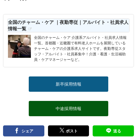
全国のチャーム・ケア ｜夜勤専従｜アルバイト・社員求人
情報一覧
全国のチャーム・ケア 介護系アルバイト・社員求人情報
一覧。首都圏・近畿圏で有料老人ホームを展開している
チャーム・ケアの介護系求人サイトです。夜勤専従スタ
ッフ・アルバイト・社員募集中！介護・看護・生活補助
員・ケアマネージャーなど。
新卒採用情報
中途採用情報
シェア
ポスト
送る