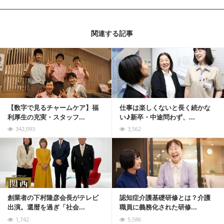
関連する記事
記事を読む
【数字で見るチャームケア】福
仕事は楽しくないと長く続かな
利厚生の充実・スタッフ...
い♪新卒・中途問わず、...
342,093
3,562
記事を読む
創業者の下村隆彦会長がテレビ
認知症介護基礎研修とは？介護
出演。還暦を過ぎ「社会...
職員に義務化された研修...
1,742
5,586