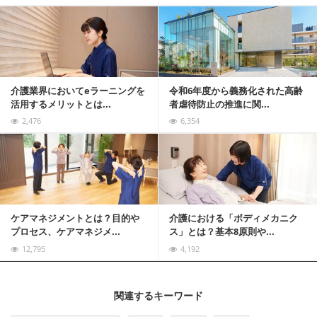
記事を読む
介護業界においてeラーニングを
令和6年度から義務化された高齢
活用するメリットとは...
者虐待防止の推進に関...
2,476
6,354
記事を読む
ケアマネジメントとは？目的や
介護における「ボディメカニク
プロセス、ケアマネジメ...
ス」とは？基本8原則や...
12,795
4,192
関連するキーワード