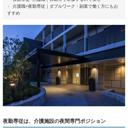
介護職×夜勤専従｜ダブルワーク・副業で働く方にもお
すすめ
夜勤専従は、介護施設の夜間専門ポジション