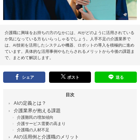
え
る
情
報
メ
デ
ィ
ア
介護職に興味をお持ちの方のなかには、AIがどのように活用されている
か気になっている方もいらっしゃるでしょう。人手不足の介護業界で
は、AI技術を活用したシステムや機器、ロボットの導入を積極的に進め
ています。具体的な活用事例やもたらされるメリットから今後の課題ま
で、まとめて解説します。
シェア
ポスト
送る
目次
AIの定義とは？
介護業界が抱える課題
介護難民の増加傾向
介護サービス需要の高まり
介護職の人材不足
AIの活用例と介護職のメリット