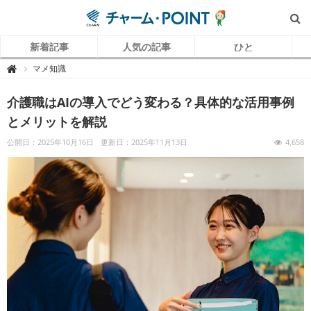
新着記事
人気の記事
ひと
チ
マメ知識

ャ
ー
ム
介護職はAIの導入でどう変わる？具体的な活用事例
P
O
I
とメリットを解説
N
T
（
公開日：2025年10月16日
更新日：2025年11月13日
4,658
チ
ャ
ー
ム
ポ
イ
ン
ト
）
｜
介
護
で
働
く
リ
ア
ル
を
伝