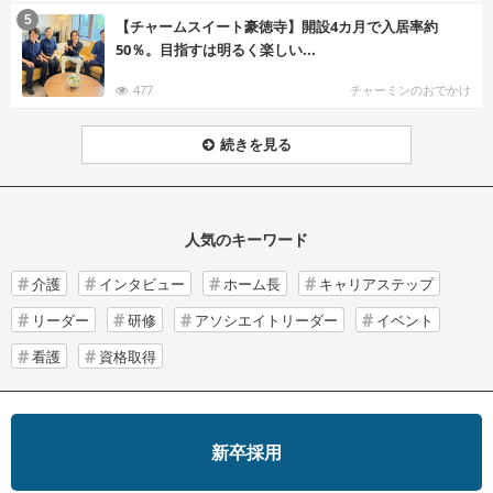
む
5
【チャームスイート豪徳寺】開設4カ月で入居率約
50％。目指すは明るく楽しい...
477
チャーミンのおでかけ
続きを見る
人気のキーワード
介護
インタビュー
ホーム長
キャリアステップ
リーダー
研修
アソシエイトリーダー
イベント
看護
資格取得
新卒採用