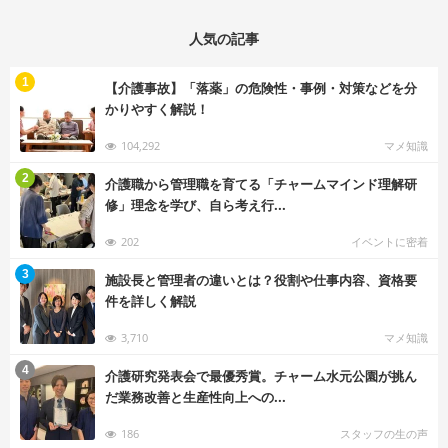
人気の記事
む
1
【介護事故】「落薬」の危険性・事例・対策などを分
かりやすく解説！
104,292
マメ知識
む
2
介護職から管理職を育てる「チャームマインド理解研
修」理念を学び、自ら考え行...
202
イベントに密着
む
3
施設長と管理者の違いとは？役割や仕事内容、資格要
件を詳しく解説
3,710
マメ知識
む
4
介護研究発表会で最優秀賞。チャーム水元公園が挑ん
だ業務改善と生産性向上への...
186
スタッフの生の声