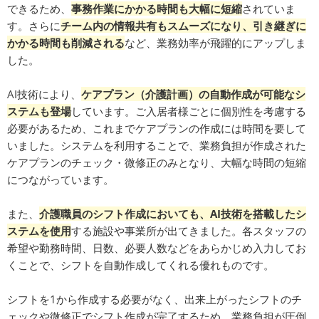
できるため、
事務作業にかかる時間も大幅に短縮
されていま
す。さらに
チーム内の情報共有もスムーズになり、引き継ぎに
かかる時間も削減される
など、業務効率が飛躍的にアップしま
した。
AI技術により、
ケアプラン（介護計画）の自動作成が可能なシ
ステムも登場
しています。ご入居者様ごとに個別性を考慮する
必要があるため、これまでケアプランの作成には時間を要して
いました。システムを利用することで、業務負担が作成された
ケアプランのチェック・微修正のみとなり、大幅な時間の短縮
につながっています。
また、
介護職員のシフト作成においても、AI技術を搭載したシ
ステムを使用
する施設や事業所が出てきました。各スタッフの
希望や勤務時間、日数、必要人数などをあらかじめ入力してお
くことで、シフトを自動作成してくれる優れものです。
シフトを1から作成する必要がなく、出来上がったシフトのチ
ェックや微修正でシフト作成が完了するため、業務負担が圧倒