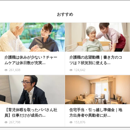
おすすめ
記事を読む
介護職は休みが少ない？チャー
介護職の志望動機｜書き方のコ
ムケアは休日数が充実...
ツは？状況別に使える...
261,608
124,642
記事を読む
【育児休暇を取ったパパさん社
住宅手当・引っ越し準備金｜地
員】仕事だけが成長の...
方出身者や異動者に好...
267,798
153,876