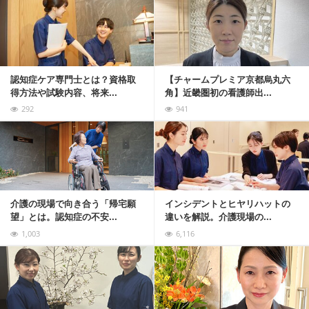
記事を読む
認知症ケア専門士とは？資格取
【チャームプレミア京都烏丸六
得方法や試験内容、将来...
角】近畿圏初の看護師出...
292
941
記事を読む
介護の現場で向き合う「帰宅願
インシデントとヒヤリハットの
望」とは。認知症の不安...
違いを解説。介護現場の...
1,003
6,116
記事を読む