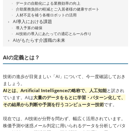
データの自動化による業務効率の向上
介助業務負担の軽減とご入居者様の健康サポート
人材不足を補う各種ロボットの活用
AI導入における課題
導入予算の確保
AI技術の導入にあたっての適応とルール作り
AIがもたらす介護職の未来
AIの定義とは？
技術の進歩が目覚ましい「AI」について、今一度確認しておき
ましょう。
AIとは、Artificial Intelligenceの略称で、人工知能
と訳され
ています。AIは
大量のデータをもとに学習・パターン化して、
その結果から判断や予測を行うコンピューター技術
です。
現在では、AI技術が分野を問わず、幅広く活用されています。
株価予測や迷惑メール判定に用いられるデータを分析してパタ