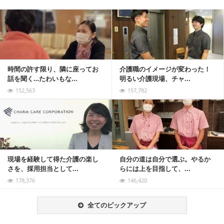
記事を読む
時間の許す限り、隣に座ってお
介護職のイメージが変わった！
話を聞く…たわいもな...
明るい介護現場、チャ...
152,563
157,782
記事を読む
現場を経験して得た介護の楽し
自分の道は自分で選ぶ。やるか
さを、採用担当として...
らには上を目指して、...
178,376
146,420
全てのピックアップ