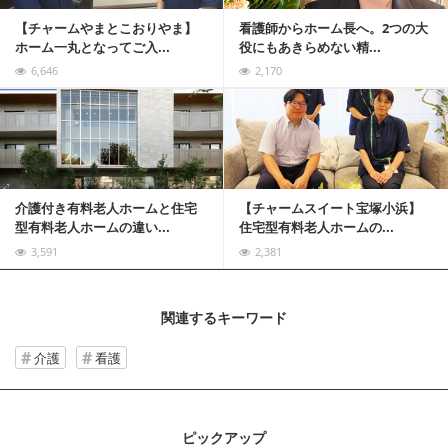
【チャームやまとこおりやま】
看護師からホーム長へ。2つの大
ホーム一丸となってご入...
役にもあきらめない精...
6,646
2,170
記事を読む
介護付き有料老人ホームと住宅
【チャームスイート宝塚小浜】
型有料老人ホームの違い...
住宅型有料老人ホームの...
3,591
2,381
関連するキーワード
介護
看護
ピックアップ