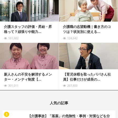
介護スタッフの評価・昇給・昇
介護職の志望動機｜書き方のコ
格って？頑張りや能力...
ツは？状況別に使える...
161,682
124,642
記事を読む
新人さんの不安を解消するメン
【育児休暇を取ったパパさん社
ター・メンティ制度【...
員】仕事だけが成長の...
301,011
267,800
人気の記事
む
1
【介護事故】「落薬」の危険性・事例・対策などを分