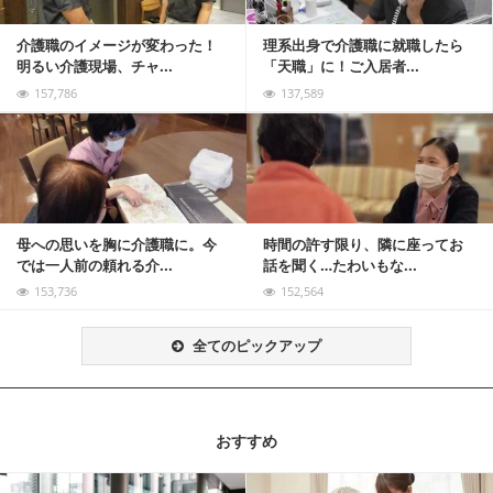
介護職のイメージが変わった！
理系出身で介護職に就職したら
明るい介護現場、チャ...
「天職」に！ご入居者...
157,786
137,589
記事を読む
母への思いを胸に介護職に。今
時間の許す限り、隣に座ってお
では一人前の頼れる介...
話を聞く…たわいもな...
153,736
152,564
全てのピックアップ
おすすめ
記事を読む