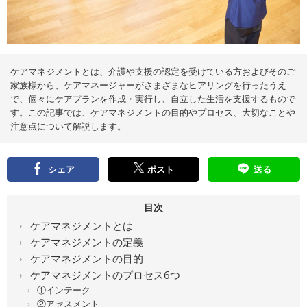
え
る
情
報
メ
デ
ィ
ア
ケアマネジメントとは、介護や支援の認定を受けている方およびそのご
家族様から、ケアマネージャーがさまざまなヒアリングを行ったうえ
で、個々にケアプランを作成・実行し、自立した生活を支援するもので
す。この記事では、ケアマネジメントの目的やプロセス、大切なことや
注意点について解説します。
シェア
ポスト
送る
目次
ケアマネジメントとは
ケアマネジメントの定義
ケアマネジメントの目的
ケアマネジメントのプロセス6つ
①インテーク
②アセスメント