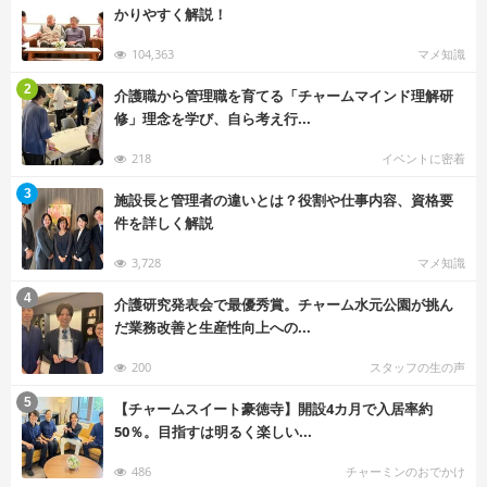
かりやすく解説！
104,363
マメ知識
む
2
介護職から管理職を育てる「チャームマインド理解研
修」理念を学び、自ら考え行...
218
イベントに密着
む
3
施設長と管理者の違いとは？役割や仕事内容、資格要
件を詳しく解説
3,728
マメ知識
む
4
介護研究発表会で最優秀賞。チャーム水元公園が挑ん
だ業務改善と生産性向上への...
200
スタッフの生の声
む
5
【チャームスイート豪徳寺】開設4カ月で入居率約
50％。目指すは明るく楽しい...
486
チャーミンのおでかけ