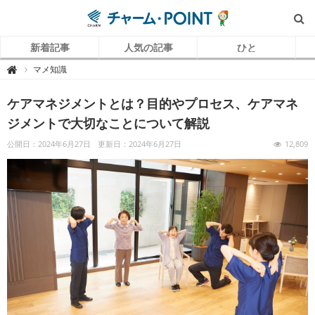
新着記事
人気の記事
ひと
チ
マメ知識

ャ
ー
ム
ケアマネジメントとは？目的やプロセス、ケアマネ
P
O
I
ジメントで大切なことについて解説
N
T
（
公開日：2024年6月27日
更新日：2024年6月27日
12,809
チ
ャ
ー
ム
ポ
イ
ン
ト
）
｜
介
護
で
働
く
リ
ア
ル
を
伝