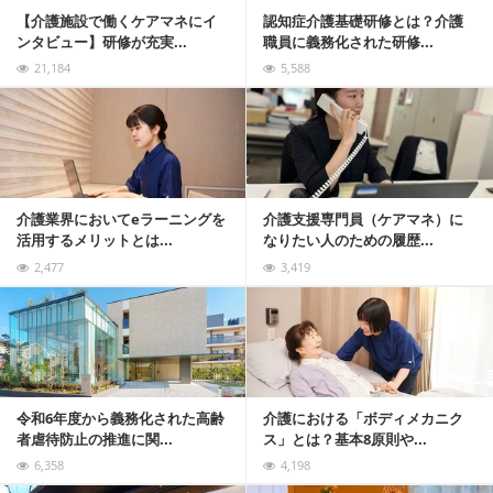
【介護施設で働くケアマネにイ
認知症介護基礎研修とは？介護
ンタビュー】研修が充実...
職員に義務化された研修...
21,184
5,588
記事を読む
介護業界においてeラーニングを
介護支援専門員（ケアマネ）に
活用するメリットとは...
なりたい人のための履歴...
2,477
3,419
記事を読む
令和6年度から義務化された高齢
介護における「ボディメカニク
者虐待防止の推進に関...
ス」とは？基本8原則や...
6,358
4,198