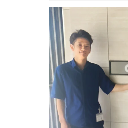
リ
ア
ル
を
伝
え
る
情
報
メ
デ
ィ
ア