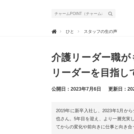
チ

ひと
スタッフの生の声
ャ
ー
ム
P
O
介護リーダー職が
I
N
T
（
リーダーを目指し
チ
ャ
ー
ム
公開日：2023年7月6日
更新日：20
ポ
イ
ン
ト
）
2019年に新卒入社し、2023年1
｜
介
也さん。5年目を迎え、より一層充実
護
で
てからの変化や前向きに仕事と向き合
働
く