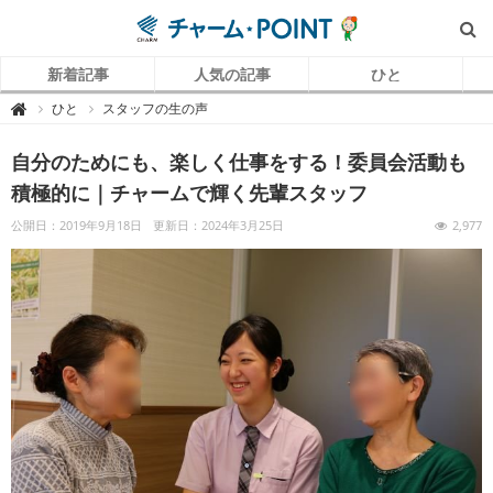
新着記事
人気の記事
ひと
チ
ひと
スタッフの生の声

ャ
ー
ム
自分のためにも、楽しく仕事をする！委員会活動も
P
O
I
積極的に｜チャームで輝く先輩スタッフ
N
T
（
公開日：2019年9月18日
更新日：2024年3月25日
2,977
チ
ャ
ー
ム
ポ
イ
ン
ト
）
｜
介
護
で
働
く
リ
ア
ル
を
伝