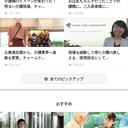
介護職のイメージが変わった！
おばあちゃん子だったことで介
明るい介護現場、チャ...
護職に。ご入居者様に...
157,786
146,802
記事を読む
公務員志望から、介護業界へ進
現場を経験して得た介護の楽し
路を変更。チャームケ...
さを、採用担当として...
162,301
178,377
全てのピックアップ
おすすめ
記事を読む