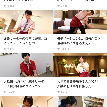
3,562
2,048
記事を読む
介護リーダーの仕事に密着。コ
モチベーションは、自分がご入
ミュニケーションとバラ...
居者様の「生きる支え」...
9,340
12,414
記事を読む
人見知りだけど、統括リーダ
大学で音楽療法を学んだ私が、
ー！自分発信のコミュニケ...
介護のお仕事を目指した...
12,964
5,312
記事を読む