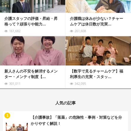
介護スタッフの評価・昇給・昇
介護職は休みが少ない？チャー
格って？頑張りや能力...
ムケアは休日数が充実...
161,682
261,608
記事を読む
新人さんの不安を解消するメン
【数字で見るチャームケア】福
ター・メンティ制度【...
利厚生の充実・スタッ...
301,011
342,095
人気の記事
む
1
【介護事故】「落薬」の危険性・事例・対策などを分
かりやすく解説！