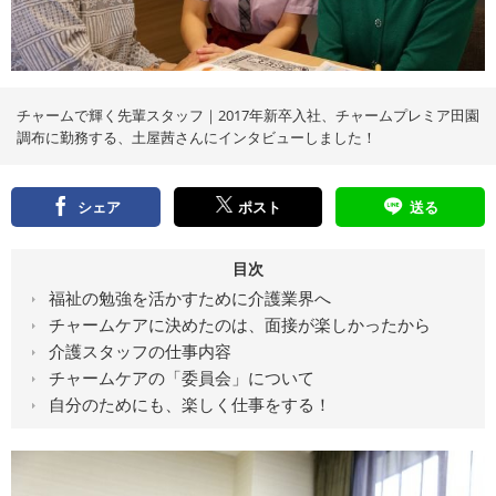
え
る
情
報
メ
デ
ィ
ア
チャームで輝く先輩スタッフ｜2017年新卒入社、チャームプレミア田園
調布に勤務する、土屋茜さんにインタビューしました！
シェア
ポスト
送る
目次
福祉の勉強を活かすために介護業界へ
チャームケアに決めたのは、面接が楽しかったから
介護スタッフの仕事内容
チャームケアの「委員会」について
自分のためにも、楽しく仕事をする！