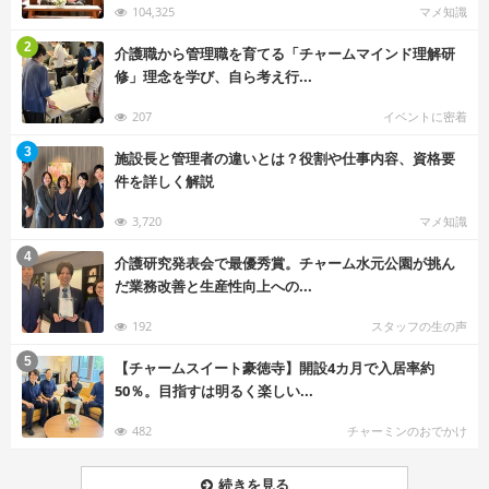
104,325
マメ知識
む
2
介護職から管理職を育てる「チャームマインド理解研
修」理念を学び、自ら考え行...
207
イベントに密着
む
3
施設長と管理者の違いとは？役割や仕事内容、資格要
件を詳しく解説
3,720
マメ知識
む
4
介護研究発表会で最優秀賞。チャーム水元公園が挑ん
だ業務改善と生産性向上への...
192
スタッフの生の声
む
5
【チャームスイート豪徳寺】開設4カ月で入居率約
50％。目指すは明るく楽しい...
482
チャーミンのおでかけ
続きを見る