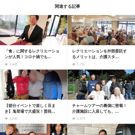
関連する記事
記事を読む
「食」に関するレクリエーショ
レクリエーションを外部委託す
ンが人気！コロナ禍でも...
るメリットは、介護スタ...
3,445
5,156
記事を読む
【節分イベントで楽しく豆ま
チャームツアーの裏側に密着！
き】鬼登場で大盛況！普段...
介護施設に入居しても、...
2,200
3,474
記事を読む