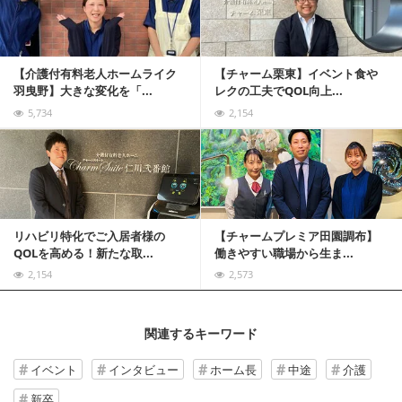
【介護付有料老人ホームライク
【チャーム栗東】イベント食や
羽曳野】大きな変化を「...
レクの工夫でQOL向上...
5,734
2,154
記事を読む
リハビリ特化でご入居者様の
【チャームプレミア田園調布】
QOLを高める！新たな取...
働きやすい職場から生ま...
2,154
2,573
関連するキーワード
イベント
インタビュー
ホーム長
中途
介護
新卒