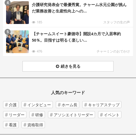
む
4
介護研究発表会で最優秀賞。チャーム水元公園が挑ん
だ業務改善と生産性向上への...
185
スタッフの生の声
む
5
【チャームスイート豪徳寺】開設4カ月で入居率約
50％。目指すは明るく楽しい...
476
チャーミンのおでかけ
続きを見る
人気のキーワード
介護
インタビュー
ホーム長
キャリアステップ
リーダー
研修
アソシエイトリーダー
イベント
看護
資格取得