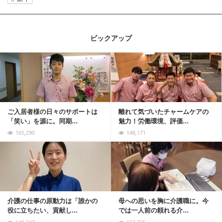
ピックアップ
記事を読む
ご入居者様の日々のサポートは
離れて気づいたチャームケアの
「笑い」を源に。同期...
魅力！労働環境、評価...
165,290
148,171
記事を読む
介護の仕事の原動力は「誰かの
母への思いを胸に介護職に。今
役に立ちたい、貢献し...
では一人前の頼れる介...