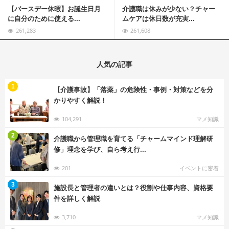
【バースデー休暇】お誕生日月
介護職は休みが少ない？チャー
に自分のために使える...
ムケアは休日数が充実...
261,283
261,608
人気の記事
む
1
【介護事故】「落薬」の危険性・事例・対策などを分
かりやすく解説！
104,291
マメ知識
む
2
介護職から管理職を育てる「チャームマインド理解研
修」理念を学び、自ら考え行...
201
イベントに密着
む
3
施設長と管理者の違いとは？役割や仕事内容、資格要
件を詳しく解説
3,710
マメ知識