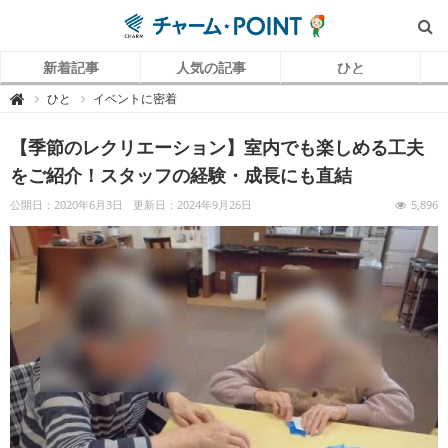
新着記事
人気の記事
ひと
チ
ひと
イベントに密着

ャ
ー
ム
【季節のレクリエーション】室内でも楽しめる工夫
P
O
I
をご紹介！スタッフの経験・成長にも直結
N
T
（
公開日：2020年6月3日
更新日：2024年9月26日
5,896
チ
ャ
ー
ム
ポ
イ
ン
ト
）
｜
介
護
で
働
く
リ
ア
ル
を
伝