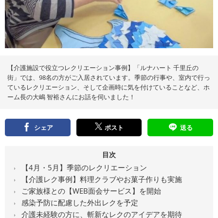
え
る
情
報
メ
デ
ィ
ア
【介護施設で役立つレクリエーション事例】「ルナハート 千里丘の
街」では、98名の方がご入居されています。季節の行事や、室内で行っ
ているレクリエーション、そして企画時に気を付けていることなど、ホ
ーム長の大嶋 智裕さんにお話を伺いました！
シェア
ポスト
送る
目次
【4月・5月】季節のレクリエーション
【介護レク事例】料理クラブやお菓子作りも実施
ご家族様との【WEB面会サービス】を開始
感染予防に配慮した外出レクを予定
介護未経験の方に、斬新なレクのアイデアを期待