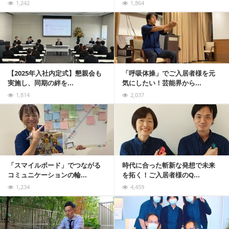
1,242
1,864
記事を読む
【2025年入社内定式】懇親会も
「呼吸体操」でご入居者様を元
実施し、同期の絆を...
気にしたい！芸能界から...
1,814
2,037
記事を読む
「スマイルボード」でつながる
時代に合った斬新な発想で未来
コミュニケーションの輪...
を拓く！ご入居者様のQ...
1,234
4,459
記事を読む