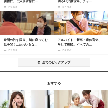
護職に。ご入居者様に...
明るい介護現場、チャ...
146,802
157,782
記事を読む
時間の許す限り、隣に座ってお
アルバイト・新卒・産休育休、
話を聞く…たわいもな...
そして復帰。すべての...
152,563
158,200
全てのピックアップ
おすすめ
記事を読む