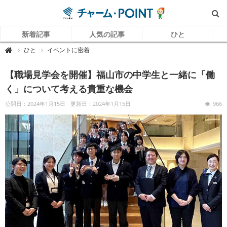
新着記事
人気の記事
ひと
チ
ひと
イベントに密着

ャ
ー
ム
【職場見学会を開催】福山市の中学生と一緒に「働
P
O
I
く」について考える貴重な機会
N
T
（
公開日：2024年1月15日
更新日：2024年1月15日
966
チ
ャ
ー
ム
ポ
イ
ン
ト
）
｜
介
護
で
働
く
リ
ア
ル
を
伝