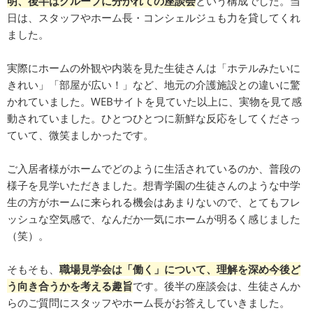
明、後半はグループに分かれての座談会
という構成でした。当
日は、スタッフやホーム長・コンシェルジュも力を貸してくれ
ました。
実際にホームの外観や内装を見た生徒さんは「ホテルみたいに
きれい」「部屋が広い！」など、地元の介護施設との違いに驚
かれていました。WEBサイトを見ていた以上に、実物を見て感
動されていました。ひとつひとつに新鮮な反応をしてくださっ
ていて、微笑ましかったです。
ご入居者様がホームでどのように生活されているのか、普段の
様子を見学いただきました。想青学園の生徒さんのような中学
生の方がホームに来られる機会はあまりないので、とてもフレ
ッシュな空気感で、なんだか一気にホームが明るく感じました
（笑）。
そもそも、
職場見学会は「働く」について、理解を深め今後ど
う向き合うかを考える趣旨
です。後半の座談会は、生徒さんか
らのご質問にスタッフやホーム長がお答えしていきました。