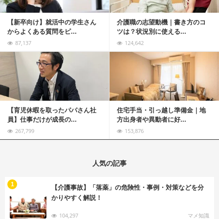
【新卒向け】就活中の学生さん
介護職の志望動機｜書き方のコ
からよくある質問をピ...
ツは？状況別に使える...
87,137
124,642
記事を読む
【育児休暇を取ったパパさん社
住宅手当・引っ越し準備金｜地
員】仕事だけが成長の...
方出身者や異動者に好...
267,799
153,876
人気の記事
む
1
【介護事故】「落薬」の危険性・事例・対策などを分
かりやすく解説！
104,297
マメ知識