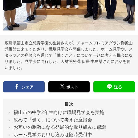
え
る
情
報
メ
デ
ィ
ア
広島県福山市立想青学園の生徒さんが、チャームプレミアグラン御殿山
弐番館に来てくださり、職場見学会を開催しました。ホーム見学や、ス
タッフとの座談会を通じて「働くこと」について一緒に考える機会にな
りました。見学会に同行した、人材開発課 係長 中島栞さんにお話を伺
いました。
シェア
ポスト
送る
目次
福山市の中学2年生向けに職場見学会を実施
改めて「働く」について考えた座談会
お互いの刺激になる発展的な取り組みに感謝
ホーム見学のお申し込みは随時受付中