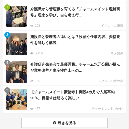
む
2
介護職から管理職を育てる「チャームマインド理解研
修」理念を学び、自ら考え行...
202
イベントに密着
む
3
施設長と管理者の違いとは？役割や仕事内容、資格要
件を詳しく解説
3,710
マメ知識
む
4
介護研究発表会で最優秀賞。チャーム水元公園が挑ん
だ業務改善と生産性向上への...
186
スタッフの生の声
む
5
【チャームスイート豪徳寺】開設4カ月で入居率約
50％。目指すは明るく楽しい...
477
チャーミンのおでかけ
続きを見る