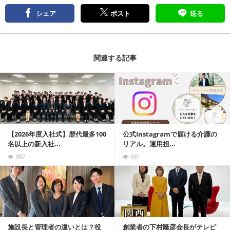
シェア
ポスト
送る
関連する記事
記事を読む
【2026年度入社式】歴代最多100
公式Instagramで届ける介護の
名以上の新入社...
リアル。運用担...
987
581
記事を読む
施設長と管理者の違いとは？役
創業者の下村隆彦会長がテレビ