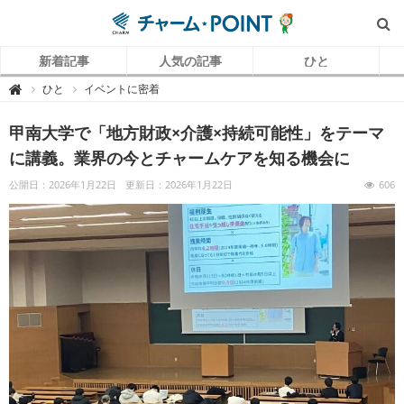
新着記事
人気の記事
ひと
チ
ひと
イベントに密着

ャ
ー
ム
甲南大学で「地方財政×介護×持続可能性」をテーマ
P
O
I
に講義。業界の今とチャームケアを知る機会に
N
T
（
公開日：2026年1月22日
更新日：2026年1月22日
606
チ
ャ
ー
ム
ポ
イ
ン
ト
）
｜
介
護
で
働
く
リ
ア
ル
を
伝