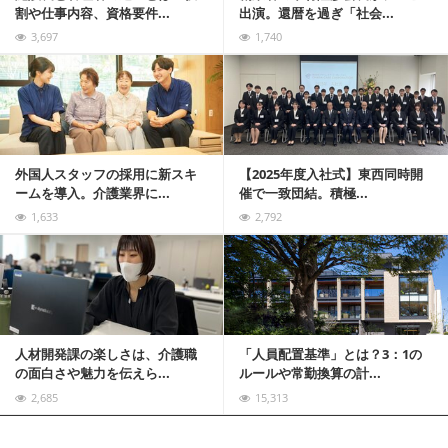
割や仕事内容、資格要件...
出演。還暦を過ぎ「社会...
3,697
1,740
記事を読む
外国人スタッフの採用に新スキ
【2025年度入社式】東西同時開
ームを導入。介護業界に...
催で一致団結。積極...
1,633
2,792
記事を読む
人材開発課の楽しさは、介護職
「人員配置基準」とは？3：1の
の面白さや魅力を伝えら...
ルールや常勤換算の計...
2,685
15,313