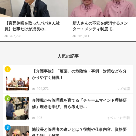
【育児休暇を取ったパパさん社
新人さんの不安を解消するメン
員】仕事だけが成長の...
ター・メンティ制度【...
267,798
301,011
人気の記事
む
1
【介護事故】「落薬」の危険性・事例・対策などを分
かりやすく解説！
104,272
マメ知識
む
2
介護職から管理職を育てる「チャームマインド理解研
修」理念を学び、自ら考え行...
193
イベントに密着
む
3
施設長と管理者の違いとは？役割や仕事内容、資格要
件を詳しく解説