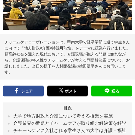
え
る
情
報
メ
デ
ィ
ア
チャームケアコーポレーションは、甲南大学で経済学部に通う学生さん
に向けて「地方財政×介護×持続可能性」をテーマに授業を行いました。
超高齢社会を迎えた現代において、介護現場が抱える問題に触れなが
ら、介護保険の将来性やチャームケアが考える問題解決案について、お
話ししました。当日の様子を人材開発課の徳田浩平さんにお伺いしま
す。
シェア
ポスト
送る
目次
大学で地方財政と介護について考える授業を実施
介護業界の問題とチャームケアが取り組む解決策を解説
チャームケアに入社される学生さんの大半は介護・福祉