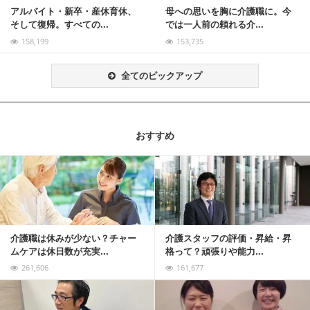
アルバイト・新卒・産休育休、
母への思いを胸に介護職に。今
そして復帰。すべての...
では一人前の頼れる介...
158,199
153,735
全てのピックアップ
おすすめ
記事を読む
介護職は休みが少ない？チャー
介護スタッフの評価・昇給・昇
ムケアは休日数が充実...
格って？頑張りや能力...
261,606
161,677
記事を読む