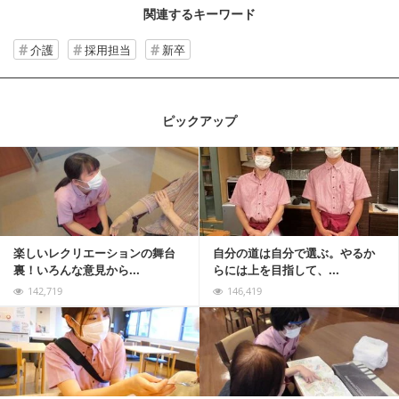
関連するキーワード
介護
採用担当
新卒
ピックアップ
記事を読む
楽しいレクリエーションの舞台
自分の道は自分で選ぶ。やるか
裏！いろんな意見から...
らには上を目指して、...
142,719
146,419
記事を読む