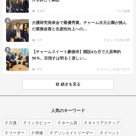
3,697
マメ知識
む
4
介護研究発表会で最優秀賞。チャーム水元公園が挑ん
だ業務改善と生産性向上への...
179
スタッフの生の声
む
5
【チャームスイート豪徳寺】開設4カ月で入居率約
50％。目指すは明るく楽しい...
472
チャーミンのおでかけ
続きを見る
人気のキーワード
介護
インタビュー
ホーム長
キャリアステップ
リーダー
研修
アソシエイトリーダー
イベント