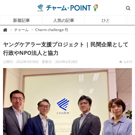
新着記事
人気の記事
ひと
チ
チャーム
Charm challenge PJ

ャ
ー
ム
ヤングケアラー支援プロジェクト | 民間企業として
P
O
I
行政やNPO法人と協力
N
T
（
公開日：2022年9月30日
更新日：2023年6月28日
6,610
チ
ャ
ー
ム
ポ
イ
ン
ト
）
｜
介
護
で
働
く
リ
ア
ル
を
伝