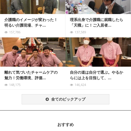
介護職のイメージが変わった！
理系出身で介護職に就職したら
明るい介護現場、チャ...
「天職」に！ご入居者...
157,786
137,589
記事を読む
離れて気づいたチャームケアの
自分の道は自分で選ぶ。やるか
魅力！労働環境、評価...
らには上を目指して、...
148,175
146,424
全てのピックアップ
おすすめ