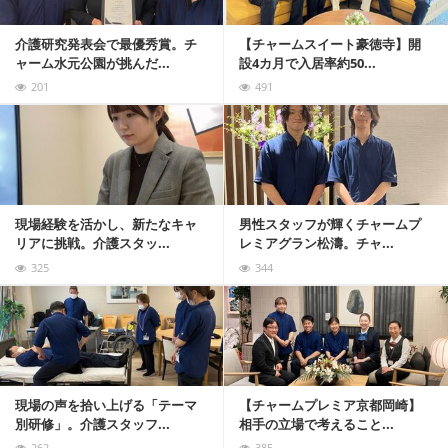
介護研究発表会で最優秀賞。チ
【チャームスイート豪徳寺】開
ャーム水元公園が挑んだ...
設4カ月で入居率約50...
201
491
記事を読む
現場経験を活かし、新たなキャ
男性スタッフが輝くチャームプ
リアに挑戦。介護スタッ...
レミアグラン松濤。チャ...
325
344
記事を読む
現場の声を拾い上げる「テーマ
【チャームプレミア京都岡崎】
別研修」。介護スタッフ...
相手の立場で考えること...
262
385