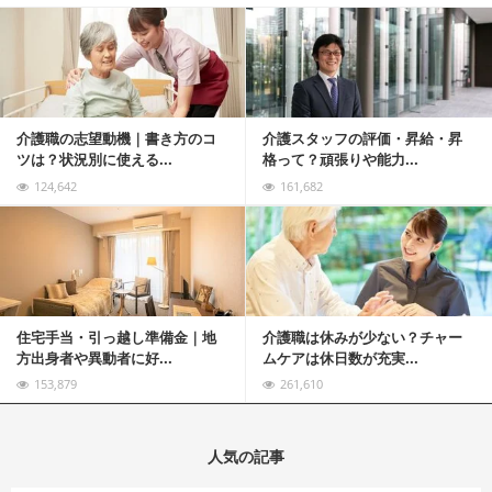
記事を読む
介護職の志望動機｜書き方のコ
介護スタッフの評価・昇給・昇
ツは？状況別に使える...
格って？頑張りや能力...
124,642
161,682
記事を読む
住宅手当・引っ越し準備金｜地
介護職は休みが少ない？チャー
方出身者や異動者に好...
ムケアは休日数が充実...
153,879
261,610
人気の記事