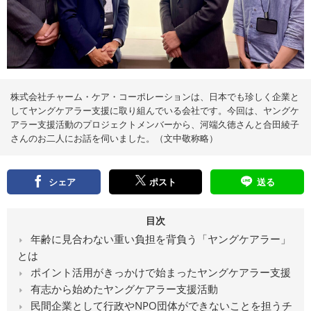
え
る
情
報
メ
デ
ィ
ア
株式会社チャーム・ケア・コーポレーションは、日本でも珍しく企業と
してヤングケアラー支援に取り組んでいる会社です。今回は、ヤングケ
アラー支援活動のプロジェクトメンバーから、河端久徳さんと合田綾子
さんのお二人にお話を伺いました。（文中敬称略）
シェア
ポスト
送る
目次
年齢に見合わない重い負担を背負う「ヤングケアラー」
とは
ポイント活用がきっかけで始まったヤングケアラー支援
有志から始めたヤングケアラー支援活動
民間企業として行政やNPO団体ができないことを担うチ