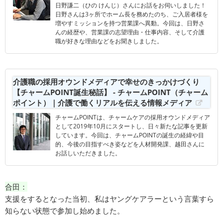
日野謙二（ひの けんじ）さんにお話をお伺いしました！
日野さんは3ヶ所でホーム長を務めたのち、ご入居者様を
増やすミッションを持つ営業課へ異動。今回は、日野さ
んの経歴や、営業課の志望理由・仕事内容、そして介護
職が好きな理由などをお聞きしました。
介護職の採用オウンドメディアで幸せのきっかけづくり
【チャームPOINT誕生秘話】 - チャームPOINT（チャーム
ポイント）｜介護で働くリアルを伝える情報メディア
チャームPOINTは、チャームケアの採用オウンドメディア
として2019年10月にスタートし、日々新たな記事を更新
しています。今回は、チャームPOINTの誕生の経緯や目
的、今後の目指すべき姿などを人材開発課、越田さんに
お話しいただきました。
合田：
支援をするとなった当初、私はヤングケアラーという言葉すら
知らない状態で参加し始めました。