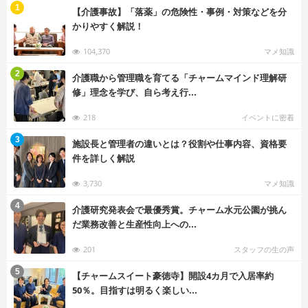
む
1
【介護事故】「落薬」の危険性・事例・対策などを分
かりやすく解説！
104,370
マメ知識
む
2
介護職から管理職を育てる「チャームマインド理解研
修」理念を学び、自ら考え行...
218
イベントに密着
む
3
施設長と管理者の違いとは？役割や仕事内容、資格要
件を詳しく解説
3,730
マメ知識
む
4
介護研究発表会で最優秀賞。チャーム水元公園が挑ん
だ業務改善と生産性向上への...
201
スタッフの生の声
む
5
【チャームスイート豪徳寺】開設4カ月で入居率約
50％。目指すは明るく楽しい...