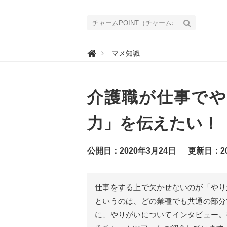
チ

マメ知識
ャ
ー
ム
P
O
介護職が仕事でや
I
N
T
（
力」を伝えたい！
チ
ャ
ー
ム
公開日：2020年3月24日
更新日：20
ポ
イ
ン
ト
）
仕事をする上で欠かせないのが「やり
｜
介
というのは、どの業種でも共通の部分
護
で
に、やりがいについてインタビュー。
働
く