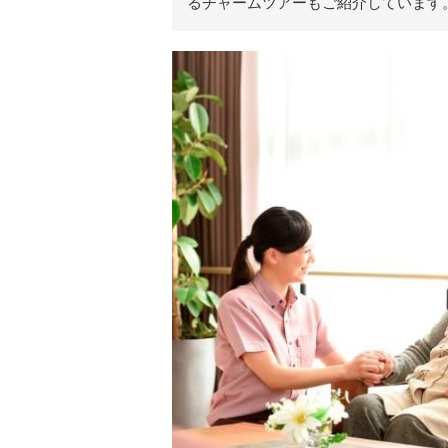
るチャームツアーもご紹介しています
リ
ア
ル
を
伝
え
る
情
報
メ
デ
ィ
ア