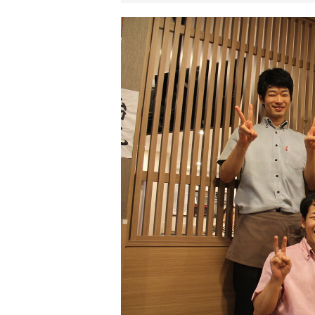
リ
ア
ル
を
伝
え
る
情
報
メ
デ
ィ
ア