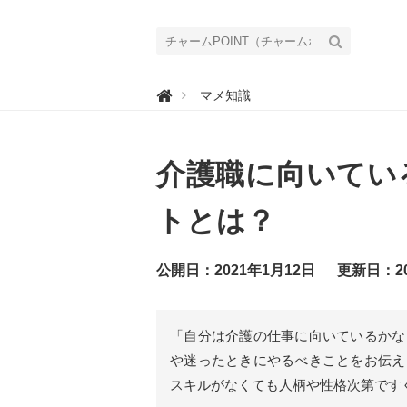
チ

マメ知識
ャ
ー
ム
P
O
介護職に向いてい
I
N
T
（
トとは？
チ
ャ
ー
ム
公開日：2021年1月12日
更新日：20
ポ
イ
ン
ト
）
「自分は介護の仕事に向いているかな
｜
介
や迷ったときにやるべきことをお伝え
護
で
スキルがなくても人柄や性格次第です
働
く