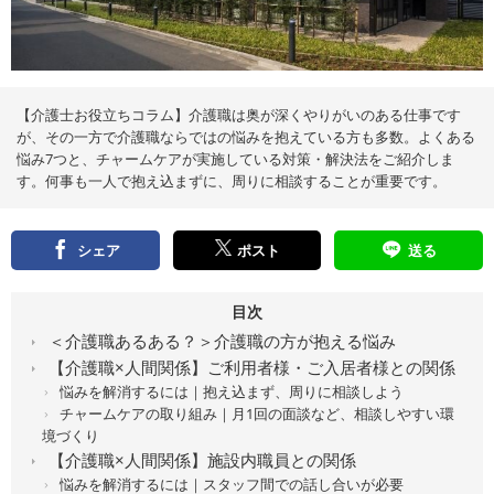
え
る
情
報
メ
デ
ィ
ア
【介護士お役立ちコラム】介護職は奥が深くやりがいのある仕事です
が、その一方で介護職ならではの悩みを抱えている方も多数。よくある
悩み7つと、チャームケアが実施している対策・解決法をご紹介しま
す。何事も一人で抱え込まずに、周りに相談することが重要です。
シェア
ポスト
送る
目次
＜介護職あるある？＞介護職の方が抱える悩み
【介護職×人間関係】ご利用者様・ご入居者様との関係
悩みを解消するには｜抱え込まず、周りに相談しよう
チャームケアの取り組み｜月1回の面談など、相談しやすい環
境づくり
【介護職×人間関係】施設内職員との関係
悩みを解消するには｜スタッフ間での話し合いが必要