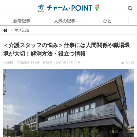
新着記事
人気の記事
ひと
チ
マメ知識

ャ
ー
ム
＜介護スタッフの悩み＞仕事には人間関係や職場環
P
O
I
境が大切！解消方法・役立つ情報
N
T
（
公開日：2020年8月31日
更新日：2024年12月12日
6,012
チ
ャ
ー
ム
ポ
イ
ン
ト
）
｜
介
護
で
働
く
リ
ア
ル
を
伝