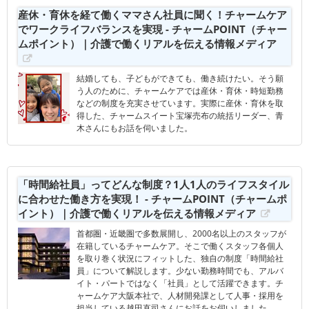
産休・育休を経て働くママさん社員に聞く！チャームケア
でワークライフバランスを実現 - チャームPOINT（チャー
ムポイント）｜介護で働くリアルを伝える情報メディア
結婚しても、子どもができても、働き続けたい。そう願
う人のために、チャームケアでは産休・育休・時短勤務
などの制度を充実させています。実際に産休・育休を取
得した、チャームスイート宝塚売布の統括リーダー、青
木さんにもお話を伺いました。
「時間給社員」ってどんな制度？1人1人のライフスタイル
に合わせた働き方を実現！ - チャームPOINT（チャームポ
イント）｜介護で働くリアルを伝える情報メディア
首都圏・近畿圏で多数展開し、2000名以上のスタッフが
在籍しているチャームケア。そこで働くスタッフ各個人
を取り巻く状況にフィットした、独自の制度「時間給社
員」について解説します。少ない勤務時間でも、アルバ
イト・パートではなく「社員」として活躍できます。チ
ャームケア大阪本社で、人材開発課として人事・採用を
担当している越田直司さんにお話をお伺いしました。