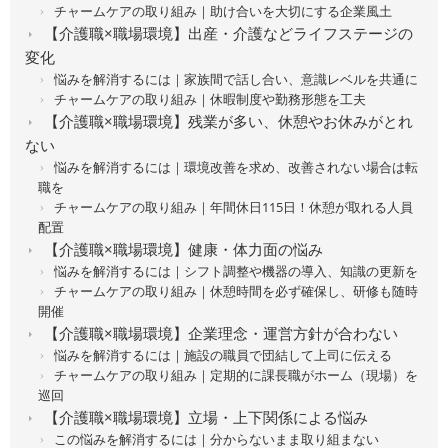
チャームケアの取り組み｜助け合いを大切にする企業風土
【介護職×職場環境】出産・介護などライフステージの
変化
悩みを解消するには｜家族間で話し合い、意識レベルを共通に
チャームケアの取り組み｜休暇制度や勤務形態を工夫
【介護職×職場環境】残業が多い、休憩やお休みがとれ
ない
悩みを解消するには｜環境改善を求め、改善されない場合は転
職を
チャームケアの取り組み｜年間休日115日！休憩が取れる人員
配置
【介護職×職場環境】健康・体力面の悩み
悩みを解消するには｜シフト調整や機器の導入、知識の更新を
チャームケアの取り組み｜休憩時間を必ず確保し、研修も随時
開催
【介護職×職場環境】企業理念・運営方針が合わない
悩みを解消するには｜施設の職員で団結して上司に伝える
チャームケアの取り組み｜定期的に課長職がホーム（現場）を
巡回
【介護職×職場環境】立場・上下関係による悩み
この悩みを解消するには｜分からないまま取り組まない