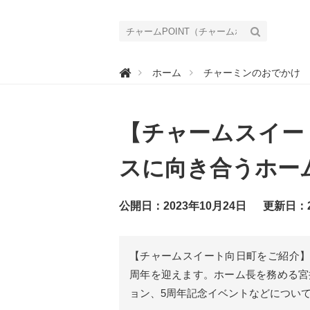
チ

ホーム
チャーミンのおでかけ
ャ
ー
ム
P
O
【チャームスイー
I
N
T
（
スに向き合うホー
チ
ャ
ー
ム
公開日：2023年10月24日
更新日：2
ポ
イ
ン
ト
）
【チャームスイート向日町をご紹介】2
｜
介
周年を迎えます。ホーム長を務める宮
護
で
ョン、5周年記念イベントなどについ
働
く