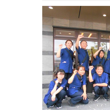
リ
ア
ル
を
伝
え
る
情
報
メ
デ
ィ
ア