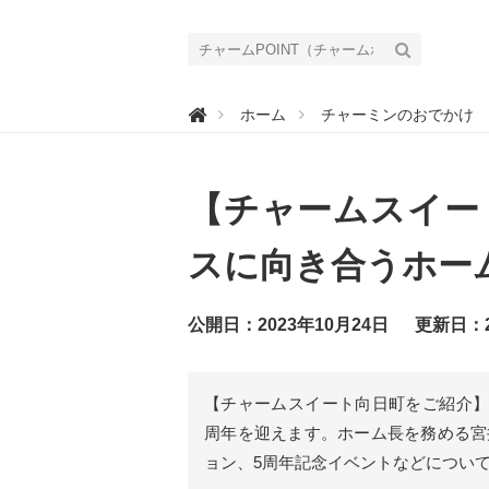
チ

ホーム
チャーミンのおでかけ
ャ
ー
ム
P
O
【チャームスイー
I
N
T
（
スに向き合うホー
チ
ャ
ー
ム
公開日：2023年10月24日
更新日：2
ポ
イ
ン
ト
）
【チャームスイート向日町をご紹介】2
｜
介
周年を迎えます。ホーム長を務める宮
護
で
ョン、5周年記念イベントなどについ
働
く