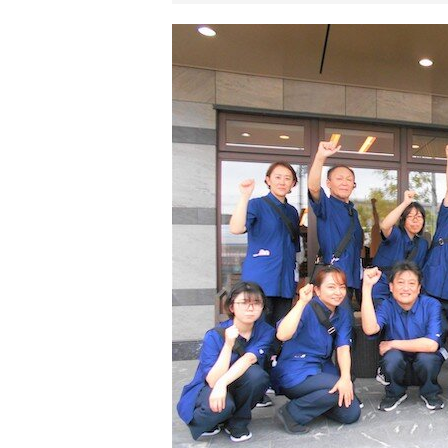
リ
ア
ル
を
伝
え
る
情
報
メ
デ
ィ
ア