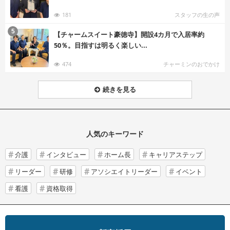
181
スタッフの生の声
む
5
【チャームスイート豪徳寺】開設4カ月で入居率約
50％。目指すは明るく楽しい...
474
チャーミンのおでかけ
続きを見る
人気のキーワード
介護
インタビュー
ホーム長
キャリアステップ
リーダー
研修
アソシエイトリーダー
イベント
看護
資格取得