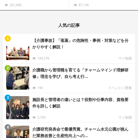
261,606
87,136
人気の記事
む
1
【介護事故】「落薬」の危険性・事例・対策などを分
かりやすく解説！
104,276
マメ知識
む
2
介護職から管理職を育てる「チャームマインド理解研
修」理念を学び、自ら考え行...
194
イベントに密着
む
3
施設長と管理者の違いとは？役割や仕事内容、資格要
件を詳しく解説
3,703
マメ知識
む
4
介護研究発表会で最優秀賞。チャーム水元公園が挑ん
だ業務改善と生産性向上への...