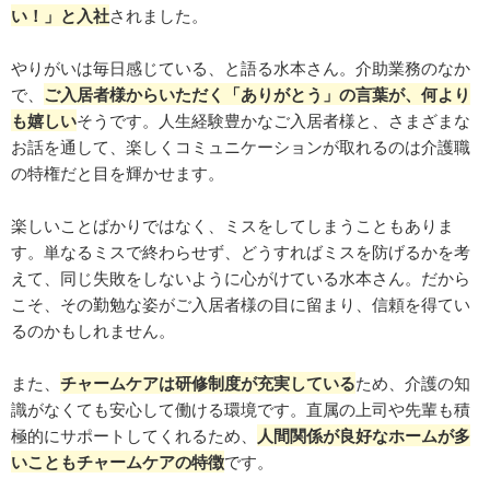
い！」と入社
されました。
やりがいは毎日感じている、と語る水本さん。介助業務のなか
で、
ご入居者様からいただく「ありがとう」の言葉が、何より
も嬉しい
そうです。人生経験豊かなご入居者様と、さまざまな
お話を通して、楽しくコミュニケーションが取れるのは介護職
の特権だと目を輝かせます。
楽しいことばかりではなく、ミスをしてしまうこともありま
す。単なるミスで終わらせず、どうすればミスを防げるかを考
えて、同じ失敗をしないように心がけている水本さん。だから
こそ、その勤勉な姿がご入居者様の目に留まり、信頼を得てい
るのかもしれません。
また、
チャームケアは研修制度が充実している
ため、介護の知
識がなくても安心して働ける環境です。直属の上司や先輩も積
極的にサポートしてくれるため、
人間関係が良好なホームが多
いこともチャームケアの特徴
です。