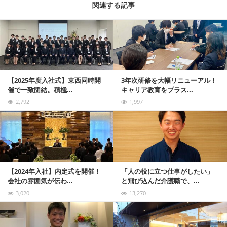
関連する記事
記事を読む
【2025年度入社式】東西同時開
3年次研修を大幅リニューアル！
催で一致団結。積極...
キャリア教育をプラス...
2,792
1,997
記事を読む
【2024年入社】内定式を開催！
「人の役に立つ仕事がしたい」
会社の雰囲気が伝わ...
と飛び込んだ介護職で、...
3,020
13,270
記事を読む