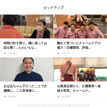
ピックアップ
記事を読む
時間の許す限り、隣に座ってお
離れて気づいたチャームケアの
話を聞く…たわいもな...
魅力！労働環境、評価...
152,563
148,171
記事を読む
おばあちゃん子だったことで介
公務員志望から、介護業界へ進
護職に。ご入居者様に...
路を変更。チャームケ...
146,802
162,300