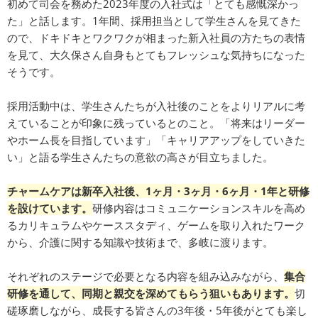
初めて司会を務めた2023年度の入社式は「とても感慨深かっ
た」と話します。1年間、採用担当として学生さんを見てきた
ので、ドキドキとワクワクが相まった新入社員の方たちの表情
を見て、大久保さん自身もとてもフレッシュな気持ちになった
そうです。
採用活動中は、学生さんたちが入社後のことをよりリアルに考
えていることが印象に残っているとのこと。「将来はリーダー
やホーム長を目指しています」「キャリアアップをしていきた
い」と語る学生さんたちの意欲の高さが目立ちました。
チャームケアは新卒入社後、1ヶ月・3ヶ月・6ヶ月・1年と研修
を設けています。
研修内容はコミュニケーションスキルを高め
るカリキュラムやケーススタディ、ゲームを取り入れたワーク
から、介護に関する知識や技術まで、多岐に渡ります。
それぞれのステージで必要となる内容を組み込みながら、
集合
研修を通して、同期と親交を深めてもらう狙いもあります。
切
磋琢磨しながら、成長する皆さんの3年後・5年後がとても楽し