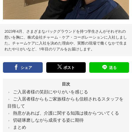
え
る
情
報
メ
デ
ィ
ア
2023年4月、さまざまなバックグラウンドを持つ学生さんがそれぞれの
想いを胸に、株式会社チャーム・ケア・コーポレーションに入社しまし
た。チャームケアに入社を決めた理由や、実際の現場で働くなかで生ま
れたやりがいなど、1年目のリアルをお届けします。
シェア
ポスト
送る
目次
ご入居者様の笑顔にやりがいを感じる
ご入居者様からもご家族様からも信頼されるスタッフを
目指して
熱意があれば、介護に関する知識は後からついてくる
切磋琢磨しながら成長する姿に期待
まとめ