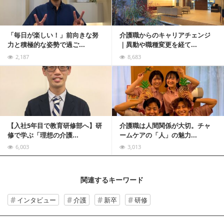
「毎日が楽しい！」前向きな努
介護職からのキャリアチェンジ
力と積極的な姿勢で過ご...
｜異動や職種変更を経て...
2,187
8,683
記事を読む
【入社5年目で教育研修部へ】研
介護職は人間関係が大切。チャ
修で学ぶ「理想の介護...
ームケアの「人」の魅力...
6,003
3,013
関連するキーワード
インタビュー
介護
新卒
研修