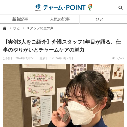
新着記事
人気の記事
ひと
チ
ひと
スタッフの生の声

ャ
ー
ム
【実例3人をご紹介】介護スタッフ1年目が語る、仕
P
O
I
事のやりがいとチャームケアの魅力
N
T
（
公開日：2024年3月22日
更新日：2024年3月22日
2,527
チ
ャ
ー
ム
ポ
イ
ン
ト
）
｜
介
護
で
働
く
リ
ア
ル
を
伝