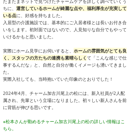
たまたまネットで見つけたチャームケアを詳しく調べていくう
ちに、
運営しているホームが綺麗な点や、福利厚生が充実して
いる点
に、好感を持ちました。
入居型の介護施設では、基本的にご入居者様とは長いお付き合
いをします。初対面ではないので、人見知りな自分でもやって
いけるかもと思いました。
実際にホーム見学にお伺いすると、
ホームの雰囲気がとても良
く、スタッフの方たちの連携も素晴らしく
て「こんな感じで仕
事するんだな」と、自然と自分が働くイメージも湧いてきまし
た。
実際入社しても、当時抱いていた印象のとおりでした！
2024年4月、チャーム加古川尾上の松には、新入社員が2人配
属され、先輩という立場になりました。初々しい新人さんを前
に背筋が伸びる思いです。
※松本さんが勤めるチャーム加古川尾上の松の詳しい情報はこ
ちら。