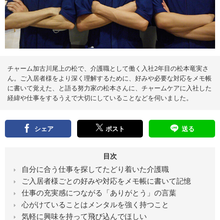
え
る
情
報
メ
デ
ィ
ア
チャーム加古川尾上の松で、介護職として働く入社2年目の松本竜実さ
ん。ご入居者様をより深く理解するために、好みや必要な対応をメモ帳
に書いて覚えた、と語る努力家の松本さんに、チャームケアに入社した
経緯や仕事をするうえで大切にしていることなどを伺いました。
シェア
ポスト
送る
目次
自分に合う仕事を探してたどり着いた介護職
ご入居者様ごとの好みや対応をメモ帳に書いて記憶
仕事の充実感につながる「ありがとう」の言葉
心がけていることはメンタルを強く持つこと
気軽に興味を持って飛び込んでほしい