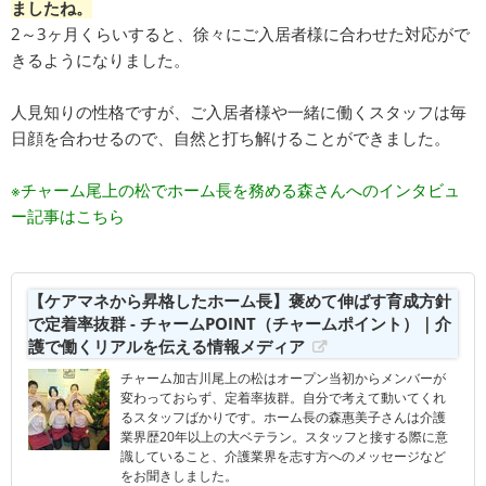
ましたね。
2～3ヶ月くらいすると、徐々にご入居者様に合わせた対応がで
きるようになりました。
人見知りの性格ですが、ご入居者様や一緒に働くスタッフは毎
日顔を合わせるので、自然と打ち解けることができました。
※チャーム尾上の松でホーム長を務める森さんへのインタビュ
ー記事はこちら
【ケアマネから昇格したホーム長】褒めて伸ばす育成方針
で定着率抜群 - チャームPOINT（チャームポイント）｜介
護で働くリアルを伝える情報メディア
チャーム加古川尾上の松はオープン当初からメンバーが
変わっておらず、定着率抜群。自分で考えて動いてくれ
るスタッフばかりです。ホーム長の森惠美子さんは介護
業界歴20年以上の大ベテラン。スタッフと接する際に意
識していること、介護業界を志す方へのメッセージなど
をお聞きしました。