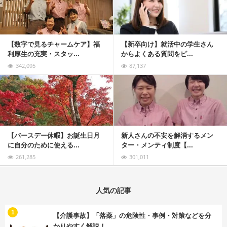
【数字で見るチャームケア】福
【新卒向け】就活中の学生さん
利厚生の充実・スタッ...
からよくある質問をピ...
342,095
87,137
記事を読む
【バースデー休暇】お誕生日月
新人さんの不安を解消するメン
に自分のために使える...
ター・メンティ制度【...
261,285
301,011
人気の記事
む
1
【介護事故】「落薬」の危険性・事例・対策などを分
かりやすく解説！