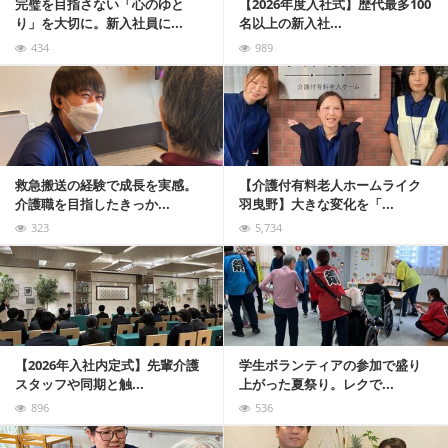
完璧を目指さない「心のゆと
【2026年度入社式】歴代最多100
り」を大切に。新入社員に...
名以上の新入社...
434
989
記事を読む
救急搬送の経験で成長を実感。
【介護付有料老人ホームライク
介護職を目指したきっか...
羽曳野】大きな変化を「...
323
5,734
記事を読む
【2026年入社内定式】先輩介護
学生ボランティアの参加で盛り
スタッフや同期と触...
上がった夏祭り。レクで...
896
536
記事を読む