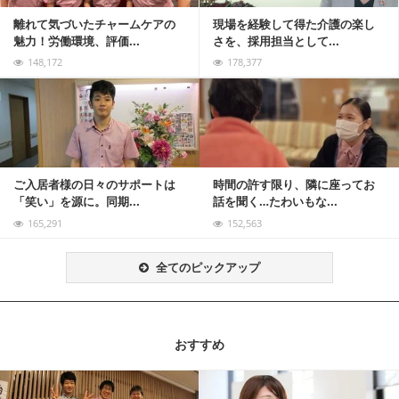
離れて気づいたチャームケアの
現場を経験して得た介護の楽し
魅力！労働環境、評価...
さを、採用担当として...
148,172
178,377
記事を読む
ご入居者様の日々のサポートは
時間の許す限り、隣に座ってお
「笑い」を源に。同期...
話を聞く…たわいもな...
165,291
152,563
全てのピックアップ
おすすめ
記事を読む