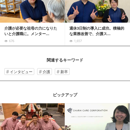
介護が必要な祖母の力になりた
週休3日制の導入に成功。積極的
いと介護職に。メンター...
な業務改善で、介護ス...
676
1,657
関連するキーワード
インタビュー
介護
新卒
ピックアップ
記事を読む