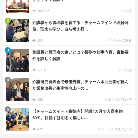
104,308
マメ知識
む
2
介護職から管理職を育てる「チャームマインド理解研
修」理念を学び、自ら考え行...
204
イベントに密着
む
3
施設長と管理者の違いとは？役割や仕事内容、資格要
件を詳しく解説
3,714
マメ知識
む
4
介護研究発表会で最優秀賞。チャーム水元公園が挑ん
だ業務改善と生産性向上への...
186
スタッフの生の声
む
5
【チャームスイート豪徳寺】開設4カ月で入居率約
50％。目指すは明るく楽しい...
479
チャーミンのおでかけ