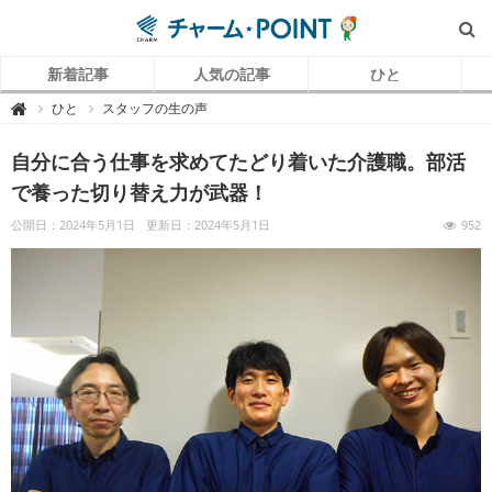
新着記事
人気の記事
ひと
チ
ひと
スタッフの生の声

ャ
ー
ム
自分に合う仕事を求めてたどり着いた介護職。部活
P
O
I
で養った切り替え力が武器！
N
T
（
公開日：2024年5月1日
更新日：2024年5月1日
952
チ
ャ
ー
ム
ポ
イ
ン
ト
）
｜
介
護
で
働
く
リ
ア
ル
を
伝