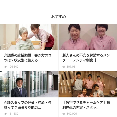
おすすめ
記事を読む
介護職の志望動機｜書き方のコ
新人さんの不安を解消するメン
ツは？状況別に使える...
ター・メンティ制度【...
124,642
301,011
記事を読む
介護スタッフの評価・昇給・昇
【数字で見るチャームケア】福
格って？頑張りや能力...
利厚生の充実・スタッ...
161,682
342,096