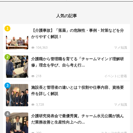
人気の記事
む
1
【介護事故】「落薬」の危険性・事例・対策などを分
かりやすく解説！
104,363
マメ知識
む
2
介護職から管理職を育てる「チャームマインド理解研
修」理念を学び、自ら考え行...
218
イベントに密着
む
3
施設長と管理者の違いとは？役割や仕事内容、資格要
件を詳しく解説
3,728
マメ知識
む
4
介護研究発表会で最優秀賞。チャーム水元公園が挑ん
だ業務改善と生産性向上への...
200
スタッフの生の声