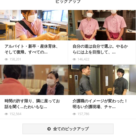
ピックアップ
記事を読む
アルバイト・新卒・産休育休、
自分の道は自分で選ぶ。やるか
そして復帰。すべての...
らには上を目指して、...
158,201
146,422
記事を読む
時間の許す限り、隣に座ってお
介護職のイメージが変わった！
話を聞く…たわいもな...
明るい介護現場、チャ...
152,564
157,786
全てのピックアップ