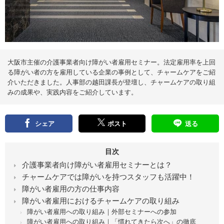
え
る
情
報
メ
デ
ィ
ア
大阪市主催の介護事業者向け障がい者雇用セミナー。法定雇用率を上回
る障がい者の方を雇用している企業の事例として、チャームケアをご紹
介いただきました。人事部の越田課長が登壇し、チャームケアの取り組
みの成果や、実践内容をご紹介しています。
シェア
ポスト
送る
目次
介護事業者向け障がい者雇用セミナーとは？
チャームケアでは障がいを持つスタッフも活躍中！
障がい者雇用の方の仕事内容
障がい者雇用におけるチャームケアの取り組み
障がい者雇用への取り組み｜外部セミナーへの参加
障がい者雇用への取り組み｜「慣れてきたら次へ」の徹底