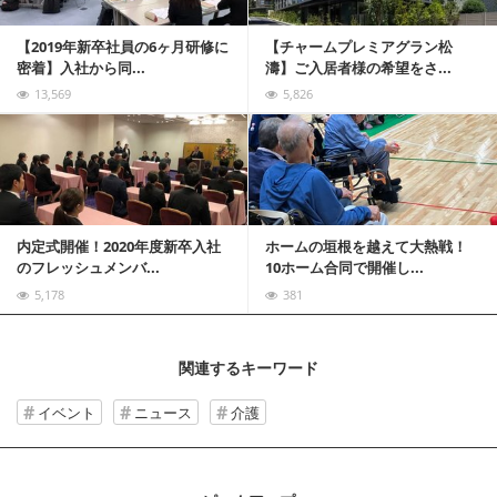
【2019年新卒社員の6ヶ月研修に
【チャームプレミアグラン松
密着】入社から同...
濤】ご入居者様の希望をさ...
13,569
5,826
記事を読む
内定式開催！2020年度新卒入社
ホームの垣根を越えて大熱戦！
のフレッシュメンバ...
10ホーム合同で開催し...
5,178
381
関連するキーワード
イベント
ニュース
介護