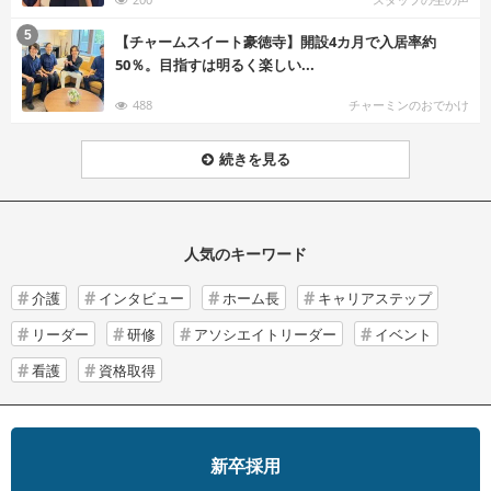
む
5
【チャームスイート豪徳寺】開設4カ月で入居率約
50％。目指すは明るく楽しい...
488
チャーミンのおでかけ
続きを見る
人気のキーワード
介護
インタビュー
ホーム長
キャリアステップ
リーダー
研修
アソシエイトリーダー
イベント
看護
資格取得
新卒採用