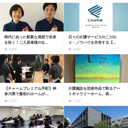
記事を読む
時代に合った斬新な発想で未来
日々の介護サービスのこだわ
を拓く！ご入居者様のQ...
り・ノウハウを共有する【...
4,460
6,890
記事を読む
【チャームプレミア山手町】神
介護施設を芸術作品で彩るアー
奈川県で最初のホームが...
トギャラリーホーム。高...
9,337
7,747
記事を読む