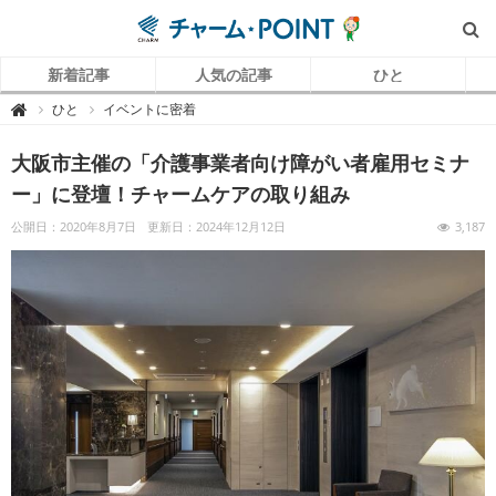
新着記事
人気の記事
ひと
チ
ひと
イベントに密着

ャ
ー
ム
大阪市主催の「介護事業者向け障がい者雇用セミナ
P
O
I
ー」に登壇！チャームケアの取り組み
N
T
（
公開日：2020年8月7日
更新日：2024年12月12日
3,187
チ
ャ
ー
ム
ポ
イ
ン
ト
）
｜
介
護
で
働
く
リ
ア
ル
を
伝