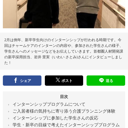
え
る
情
報
メ
デ
ィ
ア
2月は例年、新卒学生向けのインターンシップが行われる時期です。今
回はチャームケアのインターンの内容や、参加された学生さんの様子、
学生さんへのメッセージなどをお伝えしていきます。首都圏人材開発課
の新卒採用担当、岩井 里実（いわい さとみ)さんにインタビューしまし
た！
シェア
ポスト
送る
目次
インターンシッププログラムについて
ご入居者様の気持ちに寄り添う介護プランニング体験
インターンシップに参加した学生さんの反応
学生・新卒の目線で考えたインターンシッププログラム