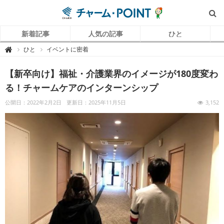
新着記事
人気の記事
ひと
チ
ひと
イベントに密着

ャ
ー
ム
【新卒向け】福祉・介護業界のイメージが180度変わ
P
O
I
る！チャームケアのインターンシップ
N
T
（
公開日：2022年2月2日
更新日：2025年11月5日
3,152
チ
ャ
ー
ム
ポ
イ
ン
ト
）
｜
介
護
で
働
く
リ
ア
ル
を
伝