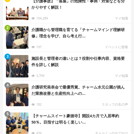
【介護事故】「落薬」の危険性・事例・対策などを分
かりやすく解説！
104,289
マメ知識
む
2
介護職から管理職を育てる「チャームマインド理解研
修」理念を学び、自ら考え行...
197
イベントに密着
む
3
施設長と管理者の違いとは？役割や仕事内容、資格要
件を詳しく解説
3,709
マメ知識
む
4
介護研究発表会で最優秀賞。チャーム水元公園が挑ん
だ業務改善と生産性向上への...
182
スタッフの生の声
む
5
【チャームスイート豪徳寺】開設4カ月で入居率約
50％。目指すは明るく楽しい...
476
チャーミンのおでかけ