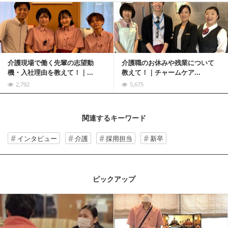
記事を読む
介護現場で働く先輩の志望動
介護職のお休みや残業について
機・入社理由を教えて！｜...
教えて！｜チャームケア...
2,792
5,675
関連するキーワード
インタビュー
介護
採用担当
新卒
ピックアップ
記事を読む