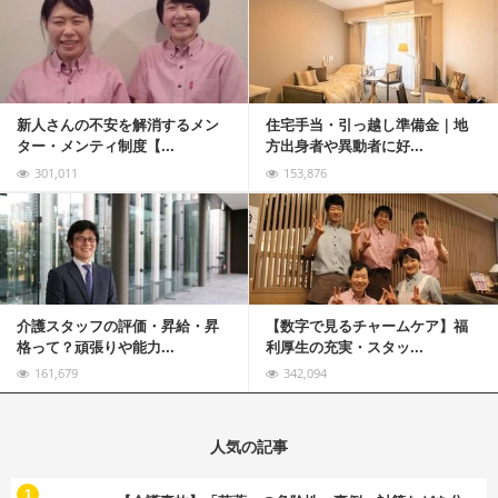
記事を読む
新人さんの不安を解消するメン
住宅手当・引っ越し準備金｜地
ター・メンティ制度【...
方出身者や異動者に好...
301,011
153,876
記事を読む
介護スタッフの評価・昇給・昇
【数字で見るチャームケア】福
格って？頑張りや能力...
利厚生の充実・スタッ...
161,679
342,094
人気の記事
む
1