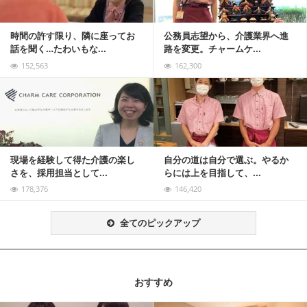
時間の許す限り、隣に座ってお
公務員志望から、介護業界へ進
話を聞く…たわいもな...
路を変更。チャームケ...
152,563
162,300
記事を読む
現場を経験して得た介護の楽し
自分の道は自分で選ぶ。やるか
さを、採用担当として...
らには上を目指して、...
178,376
146,420
全てのピックアップ
おすすめ