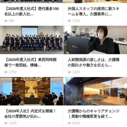
【2026年度入社式】歴代最多100
外国人スタッフの採用に新スキ
名以上の新入社...
ームを導入。介護業界に...
988
1,633
記事を読む
【2025年度入社式】東西同時開
人材開発課の楽しさは、介護職
催で一致団結。積極...
の面白さや魅力を伝えら...
2,792
2,685
記事を読む
【2024年入社】内定式を開催！
介護職からのキャリアチェンジ
会社の雰囲気が伝わ...
｜異動や職種変更を経て...
3,020
8,683