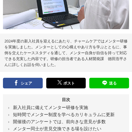
え
る
情
報
メ
デ
ィ
ア
2024年度の新入社員を迎えるにあたり、チャームケアではメンター研修
を実施しました。メンターとしての心構えやあり方を学ぶとともに、事
例を交えたケーススタディを通して、メンター自身が自信を持って対応
できる充実した内容です。研修の担当者である人材開発課 徳田浩平さ
んに詳しくお話を伺いました。
シェア
ポスト
送る
目次
新入社員に備えてメンター研修を実施
短時間でメンター制度を学べるカリキュラムに更新
開催後のアンケートでは、前向きな意見が多数
メンター同士が意見交換できる場を設けたい