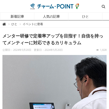
新着記事
人気の記事
ひと
チ
ひと
イベントに密着

ャ
ー
ム
メンター研修で定着率アップを目指す！自信を持っ
P
O
I
てメンティーに対応できるカリキュラム
N
T
（
公開日：2024年5月20日
更新日：2024年5月20日
1,828
チ
ャ
ー
ム
ポ
イ
ン
ト
）
｜
介
護
で
働
く
リ
ア
ル
を
伝