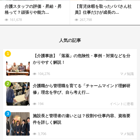
介護スタッフの評価・昇給・昇
【育児休暇を取ったパパさん社
格って？頑張りや能力...
員】仕事だけが成長の...
161,678
267,798
人気の記事
む
1
【介護事故】「落薬」の危険性・事例・対策などを分
かりやすく解説！
104,276
マメ知識
む
2
介護職から管理職を育てる「チャームマインド理解研
修」理念を学び、自ら考え行...
194
イベントに密着
む
3
施設長と管理者の違いとは？役割や仕事内容、資格要
件を詳しく解説
3,706
マメ知識