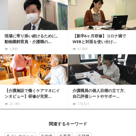
記事を読む
現場に寄り添い続けるために。
【新卒6ヶ月研修】コロナ禍で
動物園飼育員・介護職の...
WEBと対面を使い分け...
1,843
41,969
記事を読む
【介護施設で働くケアマネにイ
介護職員の個人目標の立て方、
ンタビュー】研修が充実...
自己評価シートやサポー...
21,180
173,521
関連するキーワード
インタビュー
中途
新卒
研修