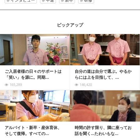
ピックアップ
記事を読む
ご入居者様の日々のサポートは
自分の道は自分で選ぶ。やるか
「笑い」を源に。同期...
らには上を目指して、...
165,289
146,420
記事を読む
アルバイト・新卒・産休育休、
時間の許す限り、隣に座ってお
そして復帰。すべての...
話を聞く…たわいもな...