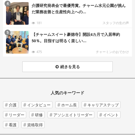
む
4
介護研究発表会で最優秀賞。チャーム水元公園が挑ん
だ業務改善と生産性向上への...
181
スタッフの生の声
む
5
【チャームスイート豪徳寺】開設4カ月で入居率約
50％。目指すは明るく楽しい...
475
チャーミンのおでかけ
続きを見る
人気のキーワード
介護
インタビュー
ホーム長
キャリアステップ
リーダー
研修
アソシエイトリーダー
イベント
看護
資格取得