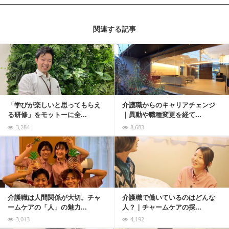
関連する記事
記事を読む
「学びが楽しいと思ってもらえ
介護職からのキャリアチェンジ
る研修」をモットーに全...
｜異動や職種変更を経て...
3,284
8,683
記事を読む
介護職は人間関係が大切。チャ
介護職で働いているのはどんな
ームケアの「人」の魅力...
人？｜チャームケアの採...
3,013
4,192