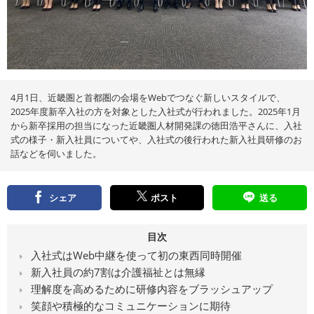
え
る
情
報
メ
デ
ィ
ア
4月1日、近畿圏と首都圏の会場をWebでつなぐ新しいスタイルで、
2025年度新卒入社の方を対象とした入社式が行われました。2025年1月
から新卒採用の担当になった近畿圏人材開発課の徳田浩平さんに、入社
式の様子・新入社員についてや、入社式の後行われた新入社員研修のお
話などを伺いました。
シェア
ポスト
送る
目次
入社式はWeb中継を使って初の東西同時開催
新入社員の約7割は介護福祉とは無縁
理解度を高めるために研修内容をブラッシュアップ
笑顔や積極的なコミュニケーションに期待