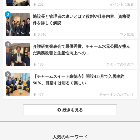
202
イベントに密着
む
3
施設長と管理者の違いとは？役割や仕事内容、資格要
件を詳しく解説
3,710
マメ知識
む
4
介護研究発表会で最優秀賞。チャーム水元公園が挑ん
だ業務改善と生産性向上への...
186
スタッフの生の声
む
5
【チャームスイート豪徳寺】開設4カ月で入居率約
50％。目指すは明るく楽しい...
477
チャーミンのおでかけ
続きを見る
人気のキーワード