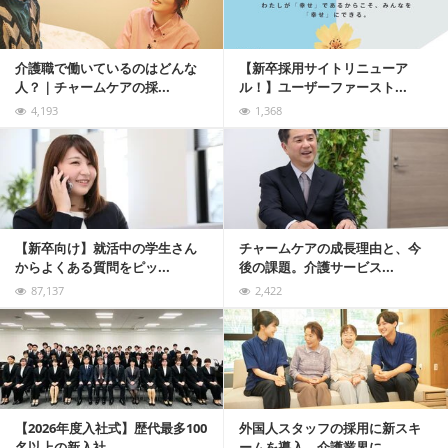
介護職で働いているのはどんな
【新卒採用サイトリニューア
人？｜チャームケアの採...
ル！】ユーザーファースト...
4,193
1,368
記事を読む
【新卒向け】就活中の学生さん
チャームケアの成長理由と、今
からよくある質問をピッ...
後の課題。介護サービス...
87,137
2,422
記事を読む
【2026年度入社式】歴代最多100
外国人スタッフの採用に新スキ
名以上の新入社...
ームを導入。介護業界に...