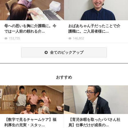
母への思いを胸に介護職に。今
おばあちゃん子だったことで介
では一人前の頼れる介...
護職に。ご入居者様に...
153,735
146,802
全てのピックアップ
おすすめ
記事を読む
【数字で見るチャームケア】福
【育児休暇を取ったパパさん社
利厚生の充実・スタッ...
員】仕事だけが成長の...