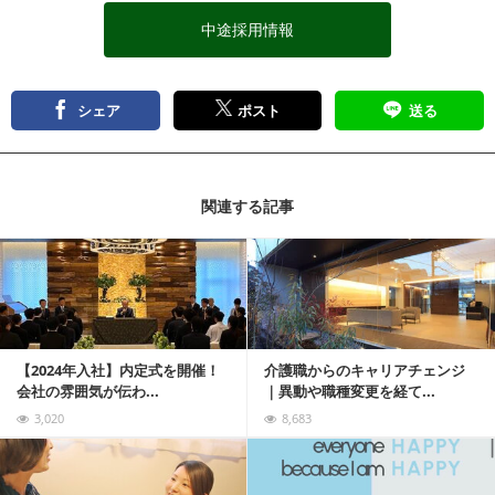
中途採用情報
シェア
ポスト
送る
関連する記事
記事を読む
【2024年入社】内定式を開催！
介護職からのキャリアチェンジ
会社の雰囲気が伝わ...
｜異動や職種変更を経て...
3,020
8,683
記事を読む