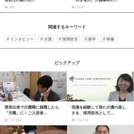
989
1,633
関連するキーワード
インタビュー
介護
採用担当
新卒
研修
ピックアップ
記事を読む
理系出身で介護職に就職したら
現場を経験して得た介護の楽し
「天職」に！ご入居者...
さを、採用担当として...
137,584
178,376
記事を読む