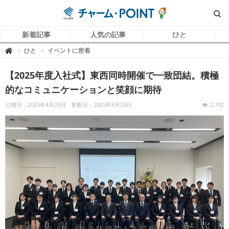
新着記事
人気の記事
ひと
チ
ひと
イベントに密着

ャ
ー
ム
【2025年度入社式】東西同時開催で一致団結。積極
P
O
I
的なコミュニケーションと笑顔に期待
N
T
（
公開日：2025年4月25日
更新日：2025年4月25日
2,792
チ
ャ
ー
ム
ポ
イ
ン
ト
）
｜
介
護
で
働
く
リ
ア
ル
を
伝