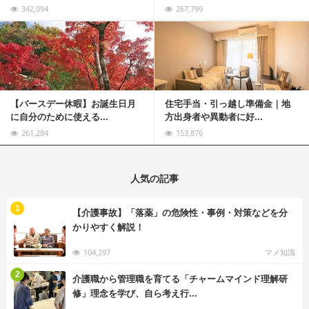
342,094
267,799
記事を読む
【バースデー休暇】お誕生日月
住宅手当・引っ越し準備金｜地
に自分のために使える...
方出身者や異動者に好...
261,284
153,876
人気の記事
む
1
【介護事故】「落薬」の危険性・事例・対策などを分
かりやすく解説！
104,297
マメ知識
む
2
介護職から管理職を育てる「チャームマインド理解研
修」理念を学び、自ら考え行...