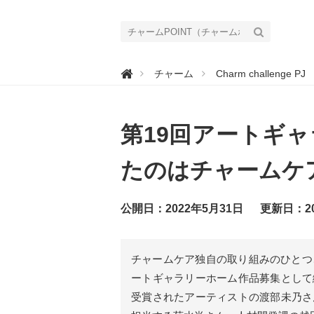
チ

チャーム
Charm challenge PJ
ャ
ー
ム
P
O
第19回アートギ
I
N
T
（
たのはチャームケ
チ
ャ
ー
ム
公開日：2022年5月31日
更新日：20
ポ
イ
ン
ト
）
チャームケア独自の取り組みのひとつ
｜
介
ートギャラリーホーム作品募集として
護
で
受賞されたアーティストの渡部未乃さ
働
く