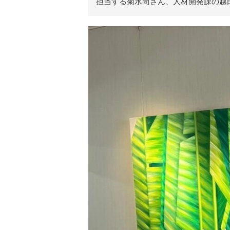
担当する菊水尚さん、人材開発課の越
リ
ア
ル
を
伝
え
る
情
報
メ
デ
ィ
ア