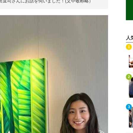
田直司さんにお話を伺いました！(文中敬称略）
人
記事を読む
1
記事を読む
2
記事を読む
3