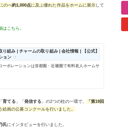
でにのべ
約1,000点
に及ぶ優れた作品をホームに展示
して
細はこちら。
り組み | チャームの取り組み | 会社情報 | 【公式】
ション
コーポレーションは首都圏・近畿圏で有料老人ホームサ
「
育てる
」「
発信する
」の2つの柱の一環で、
「第19回
う絵画の公募コンクールを行いました。
乃氏
にインタビューを行いました。