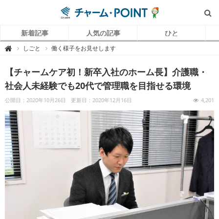
新着記事
人気の記事
ひと
チ
しごと
働く様子をお見せします

ャ
ー
ム
【チャームケア初！新卒入社のホーム長】介護職・
P
O
I
社会人未経験でも20代で管理職を目指せる環境
N
T
（
公開日：2020年10月26日
更新日：2020年12月16日
4,201
チ
ャ
ー
ム
ポ
イ
ン
ト
）
｜
介
護
で
働
く
リ
ア
ル
を
伝