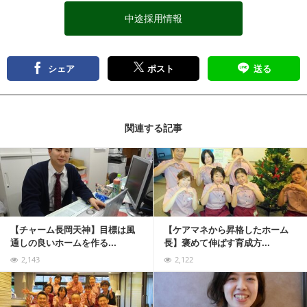
中途採用情報
シェア
ポスト
送る
関連する記事
記事を読む
【チャーム長岡天神】目標は風
【ケアマネから昇格したホーム
通しの良いホームを作る...
長】褒めて伸ばす育成方...
2,143
2,122
記事を読む