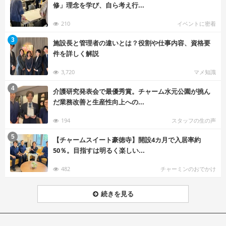
修」理念を学び、自ら考え行...
210
イベントに密着
む
3
施設長と管理者の違いとは？役割や仕事内容、資格要
件を詳しく解説
3,720
マメ知識
む
4
介護研究発表会で最優秀賞。チャーム水元公園が挑ん
だ業務改善と生産性向上への...
194
スタッフの生の声
む
5
【チャームスイート豪徳寺】開設4カ月で入居率約
50％。目指すは明るく楽しい...
482
チャーミンのおでかけ
続きを見る