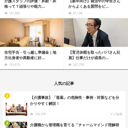
介護スタッフの評価・昇給・昇
【新卒向け】就活中の学生さん
格って？頑張りや能力...
からよくある質問をピ...
161,682
87,138
記事を読む
住宅手当・引っ越し準備金｜地
【育児休暇を取ったパパさん社
方出身者や異動者に好...
員】仕事だけが成長の...
153,879
267,799
人気の記事
む
1
【介護事故】「落薬」の危険性・事例・対策などを分
かりやすく解説！
104,339
マメ知識
む
2
介護職から管理職を育てる「チャームマインド理解研