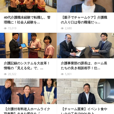
40代介護職未経験で転職し、管
【親子でチャームケア】介護職
理職に！社会人経験を...
の入り口は母の職場だっ...
15,019
2,680
記事を読む
介護記録のシステムを大改革！
介護事業部の課長は、ホーム長
情報の「見える化」で、...
たちの良き相談相手！仕...
20,322
5,801
記事を読む
【介護付有料老人ホームライク
【チャーム栗東】イベント食や
羽曳野】大きな変化を「...
レクの工夫でQOL向上...