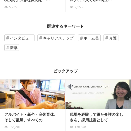
5,735
2,156
関連するキーワード
インタビュー
キャリアステップ
ホーム長
介護
新卒
ピックアップ
記事を読む
アルバイト・新卒・産休育休、
現場を経験して得た介護の楽し
そして復帰。すべての...
さを、採用担当として...
158,201
178,378