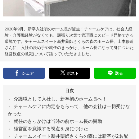
え
る
情
報
メ
デ
ィ
2020年9月、新卒入社初のホーム長が誕生！チャームケアは、社会人経
ア
験・介護職経験がなくても、頑張り次第で管理職にスピード昇格できる
環境です。チャームスイート新井薬師さくらの森のホーム長、山本修造
さんに、入社の決め手や就任のきっかけ、ホーム長になって身についた
経営観点の意識について語っていただきました。
シェア
ポスト
送る
目次
介護職として入社し、新卒初のホーム長へ！
チャームケアに内定をもらって、他の会社は一切受けな
かった
就任のきっかけは当時の前ホーム長の異動
経営面を意識する視点を身につけた
チャームスイート新井薬師さくらの森には新卒が2名配