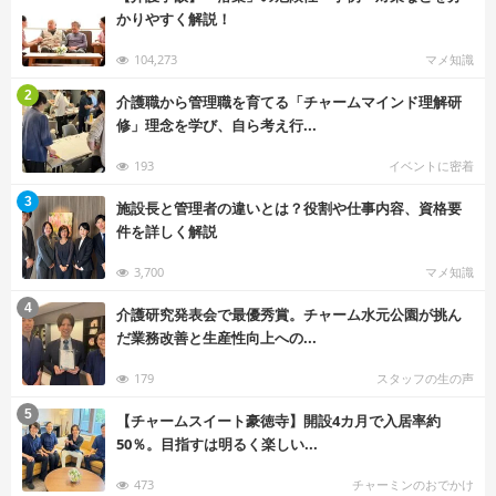
かりやすく解説！
104,273
マメ知識
む
2
介護職から管理職を育てる「チャームマインド理解研
修」理念を学び、自ら考え行...
193
イベントに密着
む
3
施設長と管理者の違いとは？役割や仕事内容、資格要
件を詳しく解説
3,700
マメ知識
む
4
介護研究発表会で最優秀賞。チャーム水元公園が挑ん
だ業務改善と生産性向上への...
179
スタッフの生の声
む
5
【チャームスイート豪徳寺】開設4カ月で入居率約
50％。目指すは明るく楽しい...
473
チャーミンのおでかけ