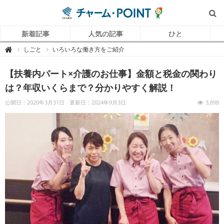
新着記事
人気の記事
ひと
チ
しごと
いろいろな働き方をご紹介

ャ
ー
ム
【扶養内パート×介護のお仕事】金額と税金の関わり
P
O
I
は？年収いくらまで？分かりやすく解説！
N
T
（
公開日：2020年3月31日
更新日：2024年9月3日
3,898
チ
ャ
ー
ム
ポ
イ
ン
ト
）
｜
介
護
で
働
く
リ
ア
ル
を
伝