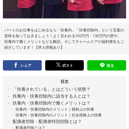
え
る
情
報
メ
デ
ィ
ア
パートのお仕事をはじめるなら「扶養内」「扶養控除内」という言葉の
意味を知っておきましょう！よく言われる103万円・130万円の壁や、
扶養内で働くメリットなども解説。そしてチャームケアの福利厚生もご
紹介しています！【求人情報あり】
シェア
ポスト
送る
目次
「扶養されている」とはどういう状態？
扶養内・扶養控除内に該当する人とは？
扶養内・扶養控除内で働くメリットは？
扶養内・扶養控除内のメリット｜税制上の扶養
扶養内・扶養控除内のメリット｜社会保険上の扶養
配偶者控除・配偶者特別控除とは？
配偶者控除とは？