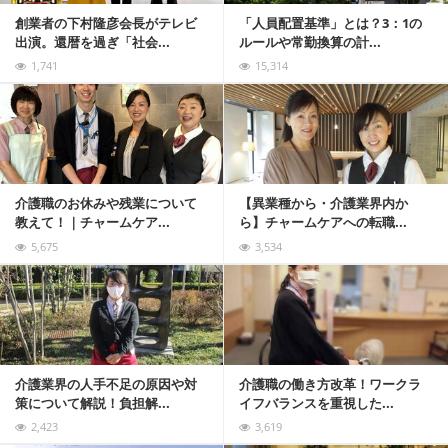
創業者の下村隆彦会長がテレビ
「人員配置基準」とは？3：1の
出演。還暦を過ぎ「社会...
ルールや常勤換算の計...
1,741
15,314
記事を読む
介護職のお休みや残業について
【異業種から・介護業界内か
教えて！｜チャームケア...
ら】チャームケアへの転職...
5,675
3,534
記事を読む
介護業界の人手不足の原因や対
介護職の働き方改革！ワークラ
策について解説！負担解...
イフバランスを重視した...
2,423
3,619