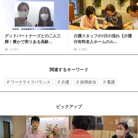
記事を読む
グッドパートナーズとの二人三
介護スタッフの1日の流れ【介護
脚！豊かで実りある高齢...
付有料老人ホームのル...
3,044
4,584
関連するキーワード
ワークライフバランス
介護
採用担当
看護
ピックアップ
記事を読む