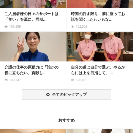
ご入居者様の日々のサポートは
時間の許す限り、隣に座ってお
「笑い」を源に。同期...
話を聞く…たわいもな...
165,289
152,562
記事を読む
介護の仕事の原動力は「誰かの
自分の道は自分で選ぶ。やるか
役に立ちたい、貢献し...
らには上を目指して、...
140,747
146,419
全てのピックアップ
おすすめ
記事を読む