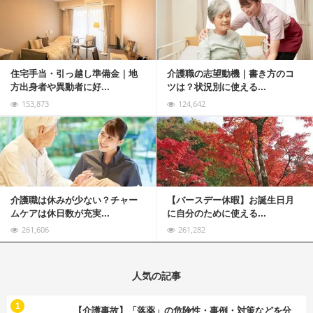
住宅手当・引っ越し準備金｜地
介護職の志望動機｜書き方のコ
方出身者や異動者に好...
ツは？状況別に使える...
153,873
124,642
記事を読む
介護職は休みが少ない？チャー
【バースデー休暇】お誕生日月
ムケアは休日数が充実...
に自分のために使える...
261,606
261,282
人気の記事
む
1
【介護事故】「落薬」の危険性・事例・対策などを分