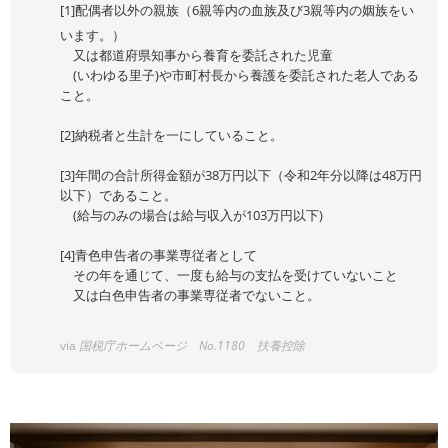
[1]配偶者以外の親族（6親等内の血族及び3親等内の姻族をい
います。）
又は都道府県知事から養育を委託された児童
(いわゆる里子)や市町村長から養護を委託された老人である
こと。
[2]納税者と生計を一にしていること。
[3]年間の合計所得金額が38万円以下（令和2年分以降は48万円
以下）であること。
(給与のみの場合は給与収入が103万円以下)
[4]青色申告者の事業専従者として
その年を通じて、一度も給与の支払を受けていないこと
又は白色申告者の事業専従者でないこと。
via
国税庁ホームページ No.1180 扶養控除