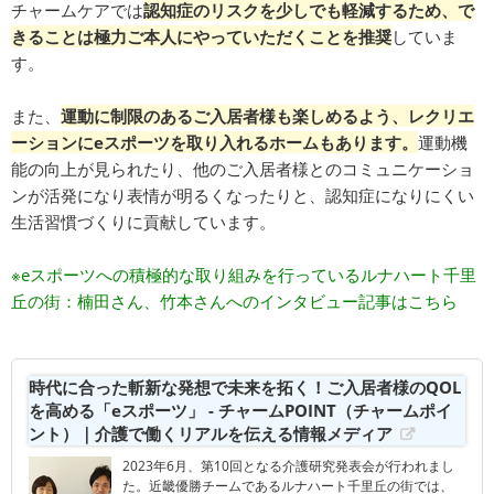
チャームケアでは
認知症のリスクを少しでも軽減するため、で
きることは極力ご本人にやっていただくことを推奨
していま
す。
また、
運動に制限のあるご入居者様も楽しめるよう、レクリエ
ーションにeスポーツを取り入れるホームもあります。
運動機
能の向上が見られたり、他のご入居者様とのコミュニケーショ
ンが活発になり表情が明るくなったりと、認知症になりにくい
生活習慣づくりに貢献しています。
※eスポーツへの積極的な取り組みを行っているルナハート千里
丘の街：楠田さん、竹本さんへのインタビュー記事はこちら
時代に合った斬新な発想で未来を拓く！ご入居者様のQOL
を高める「eスポーツ」 - チャームPOINT（チャームポイ
ント）｜介護で働くリアルを伝える情報メディア
2023年6月、第10回となる介護研究発表会が行われまし
た。近畿優勝チームであるルナハート千里丘の街では、