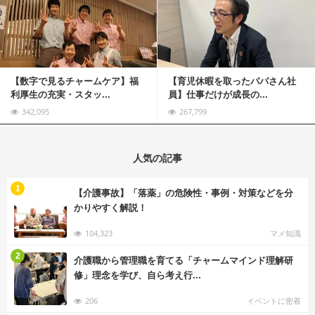
記事を読む
【数字で見るチャームケア】福
【育児休暇を取ったパパさん社
利厚生の充実・スタッ...
員】仕事だけが成長の...
342,095
267,799
人気の記事
む
1
【介護事故】「落薬」の危険性・事例・対策などを分
かりやすく解説！
104,323
マメ知識
む
2
介護職から管理職を育てる「チャームマインド理解研
修」理念を学び、自ら考え行...
206
イベントに密着