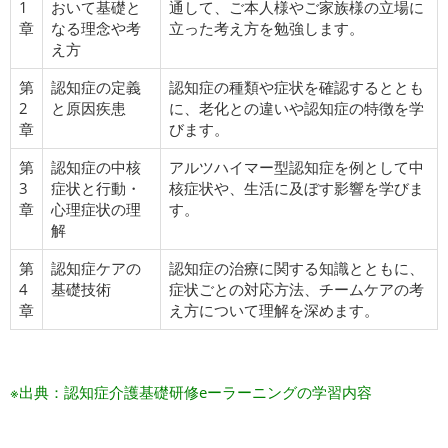
1
おいて基礎と
通して、ご本人様やご家族様の立場に
章
なる理念や考
立った考え方を勉強します。
え方
第
認知症の定義
認知症の種類や症状を確認するととも
2
と原因疾患
に、老化との違いや認知症の特徴を学
章
びます。
第
認知症の中核
アルツハイマー型認知症を例として中
3
症状と行動・
核症状や、生活に及ぼす影響を学びま
章
心理症状の理
す。
解
第
認知症ケアの
認知症の治療に関する知識とともに、
4
基礎技術
症状ごとの対応方法、チームケアの考
章
え方について理解を深めます。
※出典：認知症介護基礎研修eーラーニングの学習内容