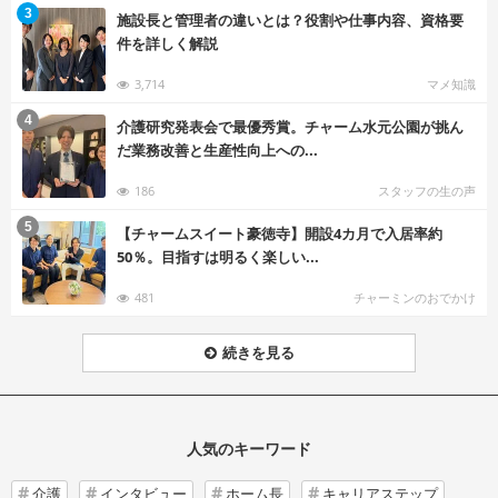
む
3
施設長と管理者の違いとは？役割や仕事内容、資格要
件を詳しく解説
3,714
マメ知識
む
4
介護研究発表会で最優秀賞。チャーム水元公園が挑ん
だ業務改善と生産性向上への...
186
スタッフの生の声
む
5
【チャームスイート豪徳寺】開設4カ月で入居率約
50％。目指すは明るく楽しい...
481
チャーミンのおでかけ
続きを見る
人気のキーワード
介護
インタビュー
ホーム長
キャリアステップ