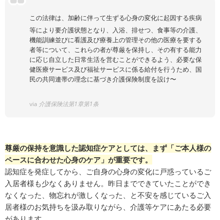
この法律は、加齢に伴って生ずる心身の変化に起因する疾病
等により要介護状態となり、入浴、排せつ、食事等の介護、
機能訓練並びに看護及び療養上の管理その他の医療を要する
者等について、これらの者が尊厳を保持し、その有する能力
に応じ自立した日常生活を営むことができるよう、必要な保
健医療サービス及び福祉サービスに係る給付を行うため、国
民の共同連帯の理念に基づき介護保険制度を設け〜
via
介護保険法第1章第1条
尊厳の保持を意識した認知症ケアとしては、まず「ご本人様の
ペースに合わせた心身のケア」が重要です。
認知症を発症してから、ご自身の心身の変化に戸惑っているご
入居者様も少なくありません。昨日までできていたことができ
なくなった、物忘れが激しくなった、と不安を感じているご入
居者様のお気持ちを汲み取りながら、介護等ケアにあたる必要
があります。