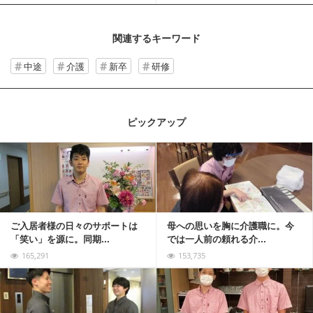
関連するキーワード
中途
介護
新卒
研修
ピックアップ
記事を読む
ご入居者様の日々のサポートは
母への思いを胸に介護職に。今
「笑い」を源に。同期...
では一人前の頼れる介...
165,291
153,735
記事を読む