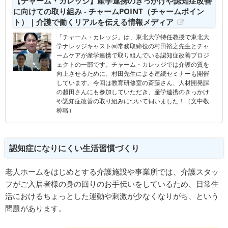
【チャーム・カレッジ】産学連携のきっかけや認知症改善
に向けての取り組み - チャームPOINT（チャームポイン
ト）｜介護で働くリアルを伝える情報メディア
「チャーム・カレッジ」は、東北大学特任教授で東北大
学ナレッジキャスト㈱常務取締役の村田裕之先生とチャ
ームケアが産学連携で取り組んでいる認知症改善プロジ
ェクトの一部です。チャーム・カレッジでは介護の質を
向上させるために、村田先生による連続セミナーも開催
しています。今回は教育研修室の斎藤さん、人材開発課
の越田さんにも参加していただき、産学連携のきっかけ
や認知症改善の取り組みについて伺いました！（文中敬
称略）
認知症になりにくい生活習慣づくり
老人ホームをはじめとする介護施設や事業所では、介護スタッ
フがご入居者様の身の回りのお手伝いをしているため、日常生
活におけるちょっとした運動や刺激が少なくなりがち、という
問題があります。