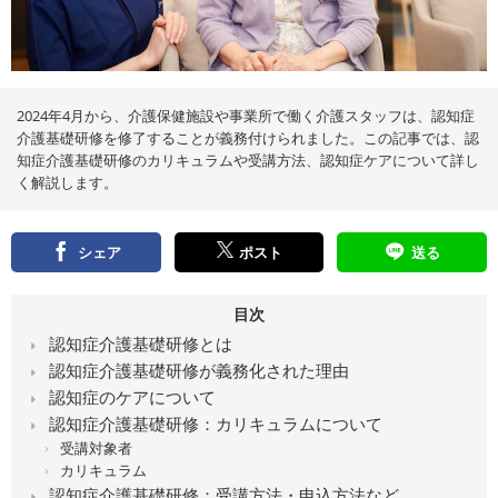
え
る
情
報
メ
デ
ィ
ア
2024年4月から、介護保健施設や事業所で働く介護スタッフは、認知症
介護基礎研修を修了することが義務付けられました。この記事では、認
知症介護基礎研修のカリキュラムや受講方法、認知症ケアについて詳し
く解説します。
シェア
ポスト
送る
目次
認知症介護基礎研修とは
認知症介護基礎研修が義務化された理由
認知症のケアについて
認知症介護基礎研修：カリキュラムについて
受講対象者
カリキュラム
認知症介護基礎研修：受講方法・申込方法など