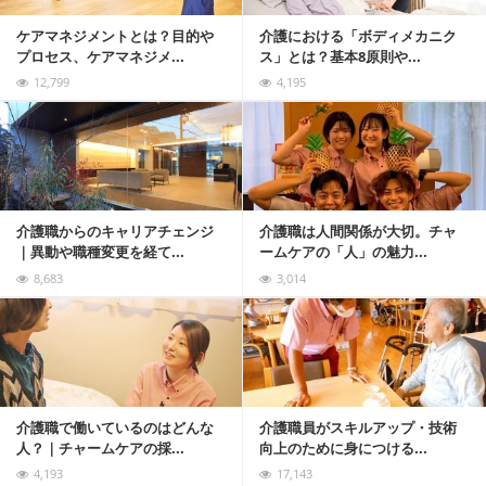
ケアマネジメントとは？目的や
介護における「ボディメカニク
プロセス、ケアマネジメ...
ス」とは？基本8原則や...
12,799
4,195
記事を読む
介護職からのキャリアチェンジ
介護職は人間関係が大切。チャ
｜異動や職種変更を経て...
ームケアの「人」の魅力...
8,683
3,014
記事を読む
介護職で働いているのはどんな
介護職員がスキルアップ・技術
人？｜チャームケアの採...
向上のために身につける...
4,193
17,143