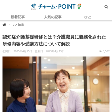
新着記事
人気の記事
ひと
チ
マメ知識

ャ
ー
ム
認知症介護基礎研修とは？介護職員に義務化された
P
O
I
研修内容や受講方法について解説
N
T
（
公開日：2025年4月15日
更新日：2025年4月15日
5,587
チ
ャ
ー
ム
ポ
イ
ン
ト
）
｜
介
護
で
働
く
リ
ア
ル
を
伝