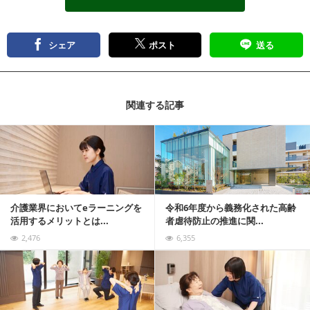
シェア
ポスト
送る
関連する記事
記事を読む
介護業界においてeラーニングを
令和6年度から義務化された高齢
活用するメリットとは...
者虐待防止の推進に関...
2,476
6,355
記事を読む