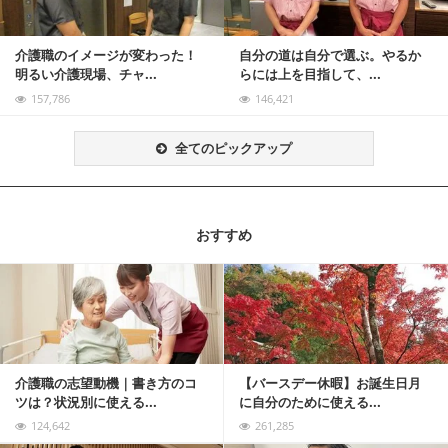
介護職のイメージが変わった！
自分の道は自分で選ぶ。やるか
明るい介護現場、チャ...
らには上を目指して、...
157,786
146,421
全てのピックアップ
おすすめ
記事を読む
介護職の志望動機｜書き方のコ
【バースデー休暇】お誕生日月
ツは？状況別に使える...
に自分のために使える...
124,642
261,285