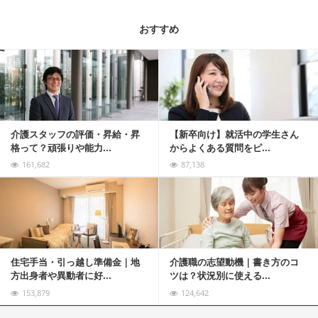
おすすめ
記事を読む
介護スタッフの評価・昇給・昇
【新卒向け】就活中の学生さん
格って？頑張りや能力...
からよくある質問をピ...
161,682
87,138
記事を読む
住宅手当・引っ越し準備金｜地
介護職の志望動機｜書き方のコ
方出身者や異動者に好...
ツは？状況別に使える...
153,879
124,642