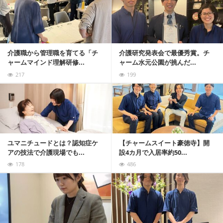
介護職から管理職を育てる「チ
介護研究発表会で最優秀賞。チ
ャームマインド理解研修...
ャーム水元公園が挑んだ...
217
199
記事を読む
ユマニチュードとは？認知症ケ
【チャームスイート豪徳寺】開
アの技法で介護現場でも...
設4カ月で入居率約50...
178
486
記事を読む