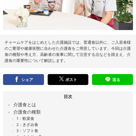
え
る
情
報
メ
デ
ィ
ア
チャームケアをはじめとした介護施設では、普通食以外に、ご入居者様
のご要望や健康状態に合わせた介護食をご用意しています。今回は介護
食の種類や考え方、高齢者の食事に関して注意する点などを踏まえ、介
護食の重要性について解説します。
シェア
ポスト
送る
目次
介護食とは
介護食の種類
1：軟菜食
2：きざみ食
3：ソフト食