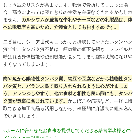
しょう症のリスクが高まります。転倒で骨折してしまった場
合、部位によっては寝たきりの生活を余儀なくされるかもしれ
ません。
カルシウムが豊富な牛乳やチーズなどの乳製品は、体
への吸収率も高いため、介護食としてもおすすめです。
二番目に、シニア世代もしっかりと摂取しておきたいタンパク
質です。タンパク質不足は、筋肉量の低下を招き、フレイルと
呼ばれる身体機能や認知機能が衰えてしまう虚弱状態になりや
すくなってしまいます。
肉や魚から動物性タンパク質、納豆や豆腐などから植物性タン
パク質と、バランス良く取り入れられるように心がけましょ
う。アレンジしやすく、他の食材と相性も良い卵にも、タンパ
ク質が豊富に含まれています。
かまぼこや缶詰など、手軽に摂
取できる加工食品も活用しながら、積極的に介護食に組み込ん
でいきましょう。
※ホームに合わせたお食事を提供してくださる給食業者様との
インタビュー記事はこちら。