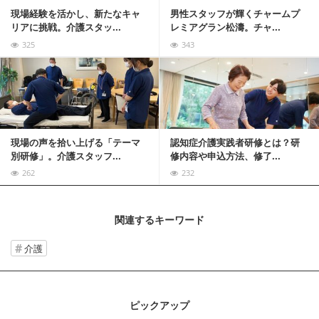
現場経験を活かし、新たなキャ
男性スタッフが輝くチャームプ
リアに挑戦。介護スタッ...
レミアグラン松濤。チャ...
325
343
記事を読む
現場の声を拾い上げる「テーマ
認知症介護実践者研修とは？研
別研修」。介護スタッフ...
修内容や申込方法、修了...
262
232
関連するキーワード
介護
ピックアップ