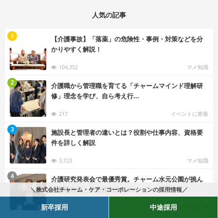
人気の記事
む
1
【介護事故】「落薬」の危険性・事例・対策などを分
かりやすく解説！
104,352
マメ知識
む
2
介護職から管理職を育てる「チャームマインド理解研
修」理念を学び、自ら考え行...
217
イベントに密着
む
3
施設長と管理者の違いとは？役割や仕事内容、資格要
件を詳しく解説
3,723
マメ知識
む
4
介護研究発表会で最優秀賞。チャーム水元公園が挑ん
だ業務改善と生産性向上への...
＼株式会社チャーム・ケア・コーポレーションの採用情報／
新卒採用
中途採用
199
スタッフの生の声