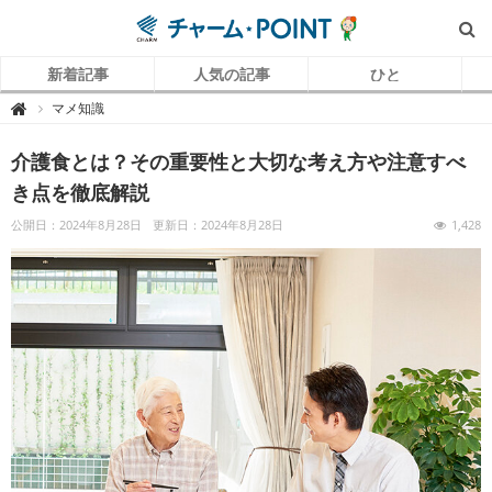
新着記事
人気の記事
ひと
チ
マメ知識

ャ
ー
ム
介護食とは？その重要性と大切な考え方や注意すべ
P
O
I
き点を徹底解説
N
T
（
公開日：2024年8月28日
更新日：2024年8月28日
1,428
チ
ャ
ー
ム
ポ
イ
ン
ト
）
｜
介
護
で
働
く
リ
ア
ル
を
伝