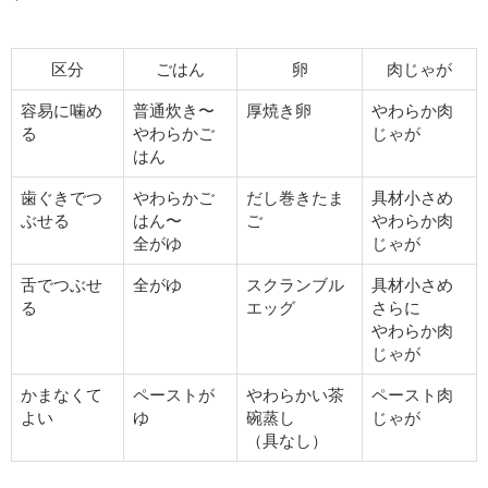
区分
ごはん
卵
肉じゃが
容易に噛め
普通炊き〜
厚焼き卵
やわらか肉
る
やわらかご
じゃが
はん
歯ぐきでつ
やわらかご
だし巻きたま
具材小さめ
ぶせる
はん〜
ご
やわらか肉
全がゆ
じゃが
舌でつぶせ
全がゆ
スクランブル
具材小さめ
る
エッグ
さらに
やわらか肉
じゃが
かまなくて
ペーストが
やわらかい茶
ペースト肉
よい
ゆ
碗蒸し
じゃが
（具なし）