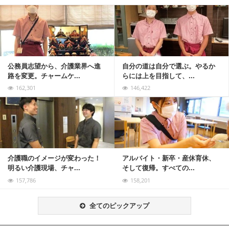
記事を読む
公務員志望から、介護業界へ進
自分の道は自分で選ぶ。やるか
路を変更。チャームケ...
らには上を目指して、...
162,301
146,422
記事を読む
介護職のイメージが変わった！
アルバイト・新卒・産休育休、
明るい介護現場、チャ...
そして復帰。すべての...
157,786
158,201
全てのピックアップ