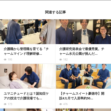
関連する記事
記事を読む
介護職から管理職を育てる「チ
介護研究発表会で最優秀賞。チ
ャームマインド理解研修...
ャーム水元公園が挑んだ...
195
182
記事を読む
ユマニチュードとは？認知症ケ
【チャームスイート豪徳寺】開
アの技法で介護現場でも...
設4カ月で入居率約50...
173
476