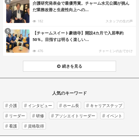
む
4
介護研究発表会で最優秀賞。チャーム水元公園が挑ん
だ業務改善と生産性向上への...
182
スタッフの生の声
む
5
【チャームスイート豪徳寺】開設4カ月で入居率約
50％。目指すは明るく楽しい...
476
チャーミンのおでかけ
続きを見る
人気のキーワード
介護
インタビュー
ホーム長
キャリアステップ
リーダー
研修
アソシエイトリーダー
イベント
看護
資格取得