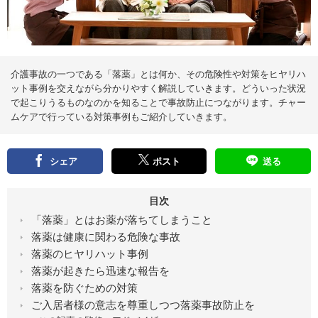
え
る
情
報
メ
デ
ィ
ア
介護事故の一つである「落薬」とは何か、その危険性や対策をヒヤリハ
ット事例を交えながら分かりやすく解説していきます。どういった状況
で起こりうるものなのかを知ることで事故防止につながります。チャー
ムケアで行っている対策事例もご紹介していきます。
シェア
ポスト
送る
目次
「落薬」とはお薬が落ちてしまうこと
落薬は健康に関わる危険な事故
落薬のヒヤリハット事例
落薬が起きたら迅速な報告を
落薬を防ぐための対策
ご入居者様の意志を尊重しつつ落薬事故防止を