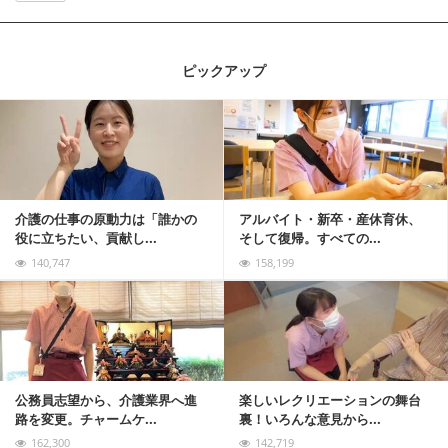
ピックアップ
記事を読む
介護の仕事の原動力は「誰かの
アルバイト・新卒・産休育休、
役に立ちたい、貢献し...
そして復帰。すべての...
140,747
158,199
記事を読む
公務員志望から、介護業界へ進
楽しいレクリエーションの舞台
路を変更。チャームケ...
裏！いろんな意見から...
162,300
142,719