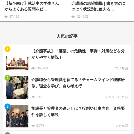
【新卒向け】就活中の学生さん
介護職の志望動機｜書き方のコ
からよくある質問をピ...
ツは？状況別に使える...
87,136
124,642
人気の記事
む
1
【介護事故】「落薬」の危険性・事例・対策などを分
かりやすく解説！
104,283
マメ知識
む
2
介護職から管理職を育てる「チャームマインド理解研
修」理念を学び、自ら考え行...
195
イベントに密着
む
3
施設長と管理者の違いとは？役割や仕事内容、資格要
件を詳しく解説
3,706
マメ知識