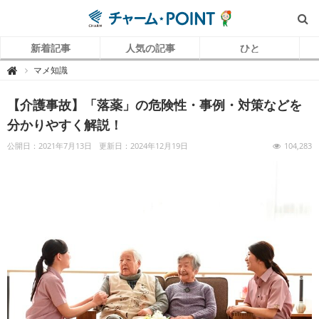
新着記事
人気の記事
ひと
チ
マメ知識

ャ
ー
ム
【介護事故】「落薬」の危険性・事例・対策などを
P
O
I
分かりやすく解説！
N
T
（
公開日：2021年7月13日
更新日：2024年12月19日
104,283
チ
ャ
ー
ム
ポ
イ
ン
ト
）
｜
介
護
で
働
く
リ
ア
ル
を
伝