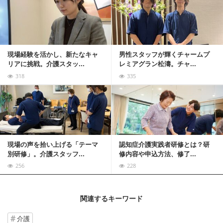
記事を読む
現場経験を活かし、新たなキャ
男性スタッフが輝くチャームプ
リアに挑戦。介護スタッ...
レミアグラン松濤。チャ...
318
335
記事を読む
現場の声を拾い上げる「テーマ
認知症介護実践者研修とは？研
別研修」。介護スタッフ...
修内容や申込方法、修了...
256
228
関連するキーワード
介護