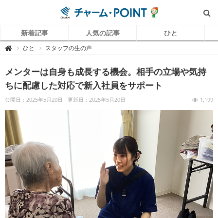
新着記事
人気の記事
ひと
チ
ひと
スタッフの生の声

ャ
ー
ム
メンターは自身も成長する機会。相手の立場や気持
P
O
I
ちに配慮した対応で新入社員をサポート
N
T
（
公開日：2025年5月20日
更新日：2025年5月20日
1,199
チ
ャ
ー
ム
ポ
イ
ン
ト
）
｜
介
護
で
働
く
リ
ア
ル
を
伝