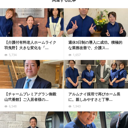
記事を読む
【介護付有料老人ホームライク
週休3日制の導入に成功。積極的
羽曳野】大きな変化を「...
な業務改善で、介護ス...
5,734
1,657
記事を読む
【チャームプレミアグラン御殿
アルムナイ採用で再びホーム長
山弐番館】ご入居者様の...
に。親しみやすさと丁寧...
6,548
1,943
記事を読む