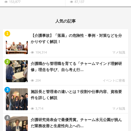
153,877
87,137
人気の記事
む
1
【介護事故】「落薬」の危険性・事例・対策などを分
かりやすく解説！
104,314
マメ知識
む
2
介護職から管理職を育てる「チャームマインド理解研
修」理念を学び、自ら考え行...
204
イベントに密着
む
3
施設長と管理者の違いとは？役割や仕事内容、資格要
件を詳しく解説
3,714
マメ知識
む
4
介護研究発表会で最優秀賞。チャーム水元公園が挑ん
だ業務改善と生産性向上への...