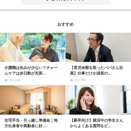
おすすめ
記事を読む
介護職は休みが少ない？チャー
【育児休暇を取ったパパさん社
ムケアは休日数が充実...
員】仕事だけが成長の...
261,608
267,799
記事を読む
住宅手当・引っ越し準備金｜地
【新卒向け】就活中の学生さん
方出身者や異動者に好...
からよくある質問をピ...