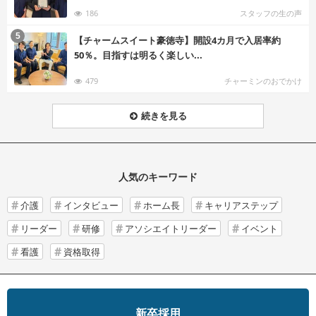
186
スタッフの生の声
む
5
【チャームスイート豪徳寺】開設4カ月で入居率約
50％。目指すは明るく楽しい...
479
チャーミンのおでかけ
続きを見る
人気のキーワード
介護
インタビュー
ホーム長
キャリアステップ
リーダー
研修
アソシエイトリーダー
イベント
看護
資格取得
新卒採用