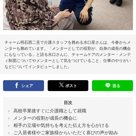
え
る
情
報
メ
デ
ィ
ア
チャーム明石西二見で介護スタッフを務める水口星さんは、今春からメ
ンターも務めています。「メンターとしての役割が、自身の成長の機会
にもなっている」と語る水口さんに、チャームケアのメンター・メンテ
ィ制度についてやメンターとして気をつけていること、仕事のやりがい
などについてインタビューしました。
シェア
ポスト
送る
目次
高校卒業後すぐに介護職として就職
メンターの役割が成長の機会に
相手の立場や気持ちを考えた伝え方を心がける
ご入居者様やご家族様からいただく喜びの声が励み