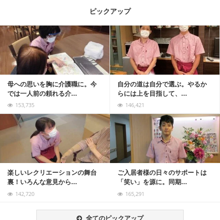
ピックアップ
記事を読む
母への思いを胸に介護職に。今
自分の道は自分で選ぶ。やるか
では一人前の頼れる介...
らには上を目指して、...
153,735
146,421
記事を読む
楽しいレクリエーションの舞台
ご入居者様の日々のサポートは
裏！いろんな意見から...
「笑い」を源に。同期...
142,720
165,291
全てのピックアップ