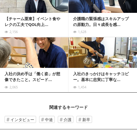
【チャーム栗東】イベント食や
介護職の緊張感はスキルアップ
レクの工夫でQOL向上...
の原動力。日々成長を感...
2,156
1,628
記事を読む
入社の決め手は「働く姿」が想
入社のきっかけはキャッチコピ
像できたこと。スピード...
ー。基本に忠実に丁寧な...
2,065
1,454
関連するキーワード
インタビュー
中途
介護
新卒