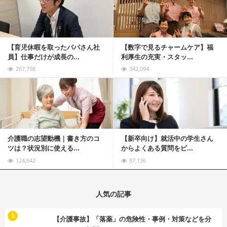
【育児休暇を取ったパパさん社
【数字で見るチャームケア】福
員】仕事だけが成長の...
利厚生の充実・スタッ...
267,798
342,094
記事を読む
介護職の志望動機｜書き方のコ
【新卒向け】就活中の学生さん
ツは？状況別に使える...
からよくある質問をピ...
124,642
87,136
人気の記事
む
1
【介護事故】「落薬」の危険性・事例・対策などを分