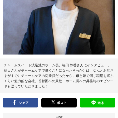
え
る
情
報
メ
デ
ィ
ア
チャームスイート洗足池のホーム長、福田 静香さんにインタビュー。
福田さんがチャームケアで働くことになったきっかけは、なんとお母さ
まがすでにチャームケアの従業員だったから。母と娘で同じ職場を選ぶ
くらい魅力的な会社。首都圏への異動・ホーム長への昇格時のエピソー
ドも語っていただきました！
シェア
ポスト
送る
目次