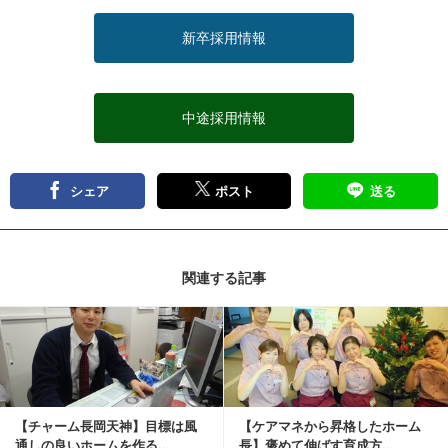
新卒採用情報
中途採用情報
シェア
ポスト
送る
関連する記事
記事を読む
【チャーム長岡天神】目標は風
【ケアマネから昇格したホーム
通しの良いホームを作る...
長】褒めて伸ばす育成方...