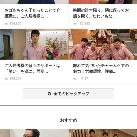
おばあちゃん子だったことで介
時間の許す限り、隣に座ってお
護職に。ご入居者様に...
話を聞く…たわいもな...
146,802
152,563
記事を読む
ご入居者様の日々のサポートは
離れて気づいたチャームケアの
「笑い」を源に。同期...
魅力！労働環境、評価...
165,290
148,171
全てのピックアップ
おすすめ
記事を読む