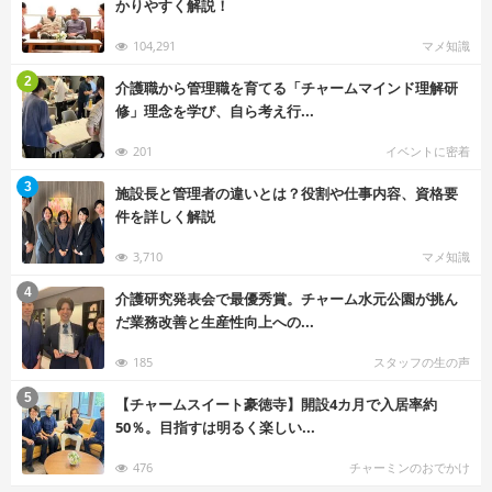
かりやすく解説！
104,291
マメ知識
む
2
介護職から管理職を育てる「チャームマインド理解研
修」理念を学び、自ら考え行...
201
イベントに密着
む
3
施設長と管理者の違いとは？役割や仕事内容、資格要
件を詳しく解説
3,710
マメ知識
む
4
介護研究発表会で最優秀賞。チャーム水元公園が挑ん
だ業務改善と生産性向上への...
185
スタッフの生の声
む
5
【チャームスイート豪徳寺】開設4カ月で入居率約
50％。目指すは明るく楽しい...
476
チャーミンのおでかけ