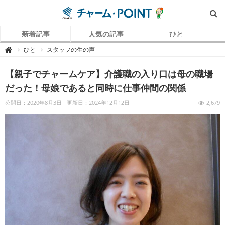
新着記事
人気の記事
ひと
チ
ひと
スタッフの生の声

ャ
ー
ム
【親子でチャームケア】介護職の入り口は母の職場
P
O
I
だった！母娘であると同時に仕事仲間の関係
N
T
（
公開日：2020年8月3日
更新日：2024年12月12日
2,679
チ
ャ
ー
ム
ポ
イ
ン
ト
）
｜
介
護
で
働
く
リ
ア
ル
を
伝