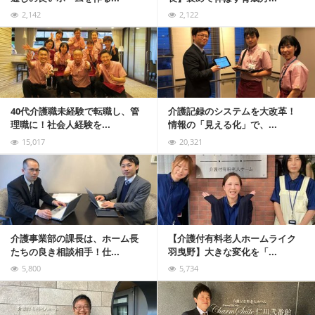
2,142
2,122
記事を読む
40代介護職未経験で転職し、管
介護記録のシステムを大改革！
理職に！社会人経験を...
情報の「見える化」で、...
15,017
20,321
記事を読む
介護事業部の課長は、ホーム長
【介護付有料老人ホームライク
たちの良き相談相手！仕...
羽曳野】大きな変化を「...
5,800
5,734
記事を読む