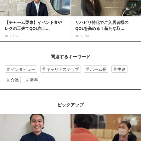
【チャーム栗東】イベント食や
リハビリ特化でご入居者様の
レクの工夫でQOL向上...
QOLを高める！新たな取...
2,154
2,154
関連するキーワード
インタビュー
キャリアステップ
ホーム長
中途
介護
新卒
ピックアップ
記事を読む