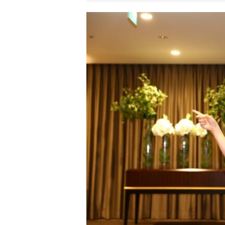
リ
ア
ル
を
伝
え
る
情
報
メ
デ
ィ
ア