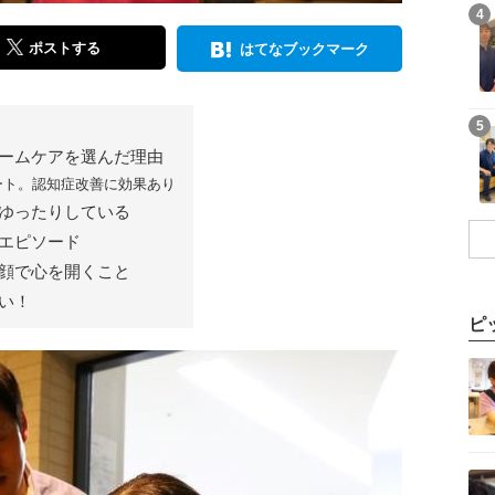
記事を読む
4
ポストする
はてなブックマーク
記事を読む
5
ームケアを選んだ理由
ート。認知症改善に効果あり
ゆったりしている
エピソード
顔で心を開くこと
い！
ピ
記事を読む
記事を読む