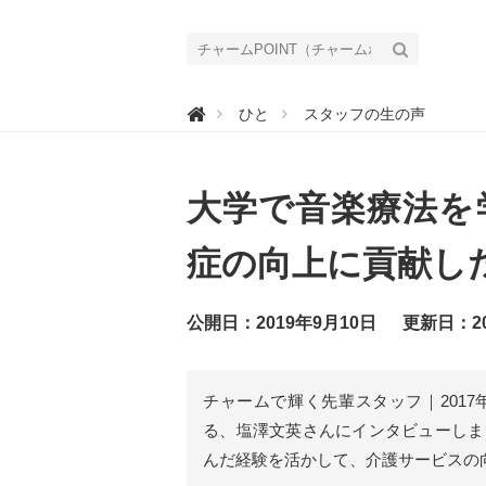
チ

ひと
スタッフの生の声
ャ
ー
ム
P
O
大学で音楽療法を
I
N
T
（
症の向上に貢献し
チ
ャ
ー
ム
公開日：2019年9月10日
更新日：20
ポ
イ
ン
ト
）
チャームで輝く先輩スタッフ｜201
｜
介
る、塩澤文英さんにインタビューしま
護
で
んだ経験を活かして、介護サービスの
働
く