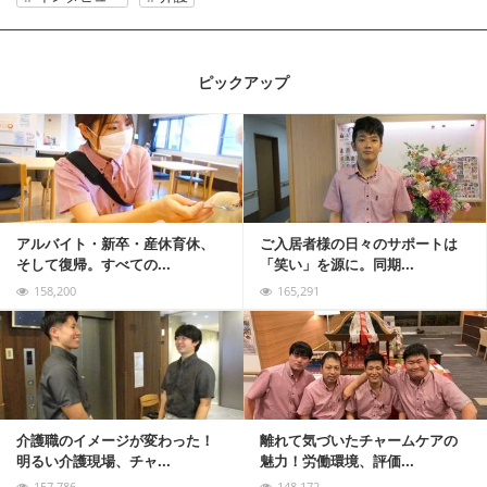
ピックアップ
記事を読む
アルバイト・新卒・産休育休、
ご入居者様の日々のサポートは
そして復帰。すべての...
「笑い」を源に。同期...
158,200
165,291
記事を読む
介護職のイメージが変わった！
離れて気づいたチャームケアの
明るい介護現場、チャ...
魅力！労働環境、評価...
157,786
148,172