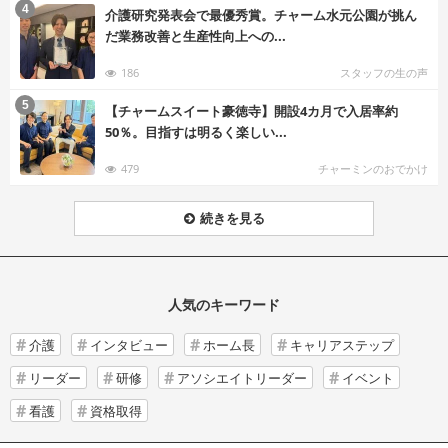
む
4
介護研究発表会で最優秀賞。チャーム水元公園が挑ん
だ業務改善と生産性向上への...
186
スタッフの生の声
む
5
【チャームスイート豪徳寺】開設4カ月で入居率約
50％。目指すは明るく楽しい...
479
チャーミンのおでかけ
続きを見る
人気のキーワード
介護
インタビュー
ホーム長
キャリアステップ
リーダー
研修
アソシエイトリーダー
イベント
看護
資格取得