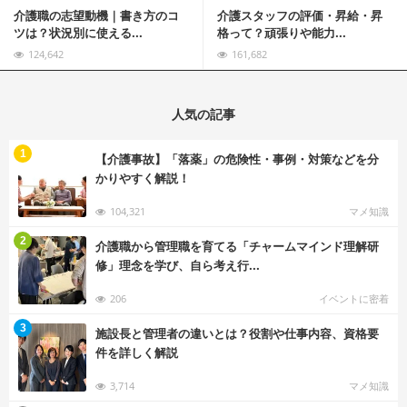
介護職の志望動機｜書き方のコ
介護スタッフの評価・昇給・昇
ツは？状況別に使える...
格って？頑張りや能力...
124,642
161,682
人気の記事
む
1
【介護事故】「落薬」の危険性・事例・対策などを分
かりやすく解説！
104,321
マメ知識
む
2
介護職から管理職を育てる「チャームマインド理解研
修」理念を学び、自ら考え行...
206
イベントに密着
む
3
施設長と管理者の違いとは？役割や仕事内容、資格要
件を詳しく解説
3,714
マメ知識