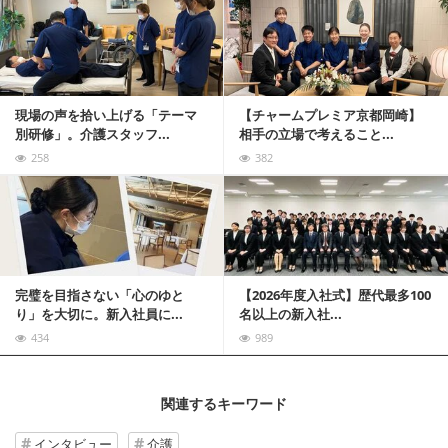
記事を読む
現場の声を拾い上げる「テーマ
【チャームプレミア京都岡崎】
別研修」。介護スタッフ...
相手の立場で考えること...
258
382
記事を読む
完璧を目指さない「心のゆと
【2026年度入社式】歴代最多100
り」を大切に。新入社員に...
名以上の新入社...
434
989
関連するキーワード
インタビュー
介護