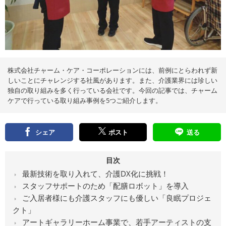
え
る
情
報
メ
デ
ィ
ア
株式会社チャーム・ケア・コーポレーションには、前例にとらわれず新
しいことにチャレンジする社風があります。また、介護業界には珍しい
独自の取り組みを多く行っている会社です。今回の記事では、チャーム
ケアで行っている取り組み事例を5つご紹介します。
シェア
ポスト
送る
目次
最新技術を取り入れて、介護DX化に挑戦！
スタッフサポートのため「配膳ロボット」を導入
ご入居者様にも介護スタッフにも優しい「良眠プロジェ
クト」
アートギャラリーホーム事業で、若手アーティストの支