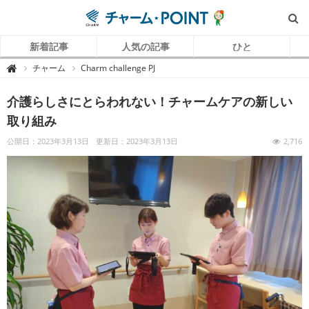
新着記事
人気の記事
ひと
チ
チャーム
Charm challenge PJ

ャ
ー
ム
介護らしさにとらわれない！チャームケアの新しい
P
O
I
取り組み
N
T
（
公開日：2023年3月13日
更新日：2023年3月13日
2,716
チ
ャ
ー
ム
ポ
イ
ン
ト
）
｜
介
護
で
働
く
リ
ア
ル
を
伝