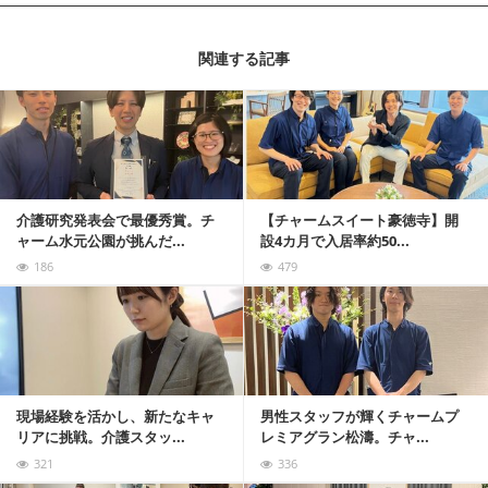
関連する記事
記事を読む
介護研究発表会で最優秀賞。チ
【チャームスイート豪徳寺】開
ャーム水元公園が挑んだ...
設4カ月で入居率約50...
186
479
記事を読む
現場経験を活かし、新たなキャ
男性スタッフが輝くチャームプ
リアに挑戦。介護スタッ...
レミアグラン松濤。チャ...
321
336