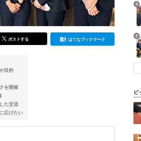
記事を読む
4
記事を読む
5
ポストする
はてなブックマーク
が目的
クを開催
ピ
催
記事を読む
した交流
に広げたい
記事を読む