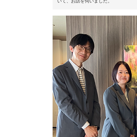
いて、お話を伺いました。
リ
ア
ル
を
伝
え
る
情
報
メ
デ
ィ
ア