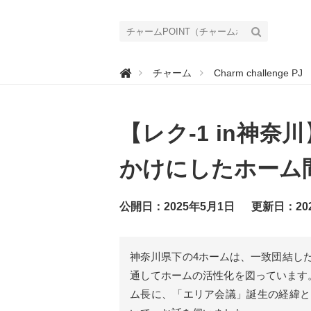
チ

チャーム
Charm challenge PJ
ャ
ー
ム
P
O
【レク-1 in神
I
N
T
（
かけにしたホーム
チ
ャ
ー
ム
公開日：2025年5月1日
更新日：20
ポ
イ
ン
ト
）
神奈川県下の4ホームは、一致団結した
｜
介
通してホームの活性化を図っています
護
で
ム長に、「エリア会議」誕生の経緯と、
働
く